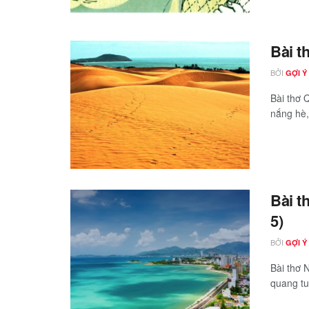
Bài t
BỞI
GỢI Ý
Bài thơ 
nắng hè,
Bài t
5)
BỞI
GỢI Ý
Bài thơ 
quang tu