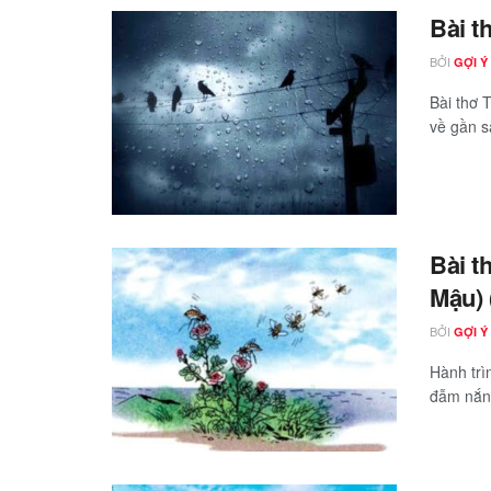
Bài t
BỞI
GỢI Ý
Bài thơ 
về gần s
Bài t
Mậu) 
BỞI
GỢI Ý
Hành trì
đẫm nắng