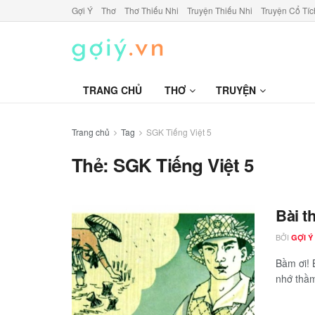
Gợi Ý
Thơ
Thơ Thiếu Nhi
Truyện Thiếu Nhi
Truyện Cổ Tíc
TRANG CHỦ
THƠ
TRUYỆN
Trang chủ
Tag
SGK Tiếng Việt 5
Thẻ:
SGK Tiếng Việt 5
Bài t
BỞI
GỢI Ý
Bầm ơi! 
nhớ thầm.