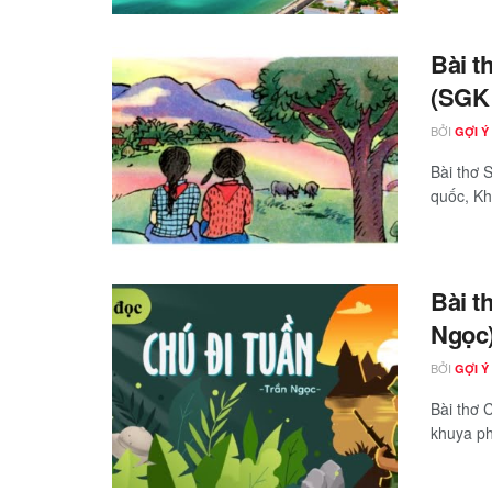
Bài t
(SGK 
BỞI
GỢI Ý
Bài thơ 
quốc, Kh
Bài t
Ngọc)
BỞI
GỢI Ý
Bài thơ 
khuya ph