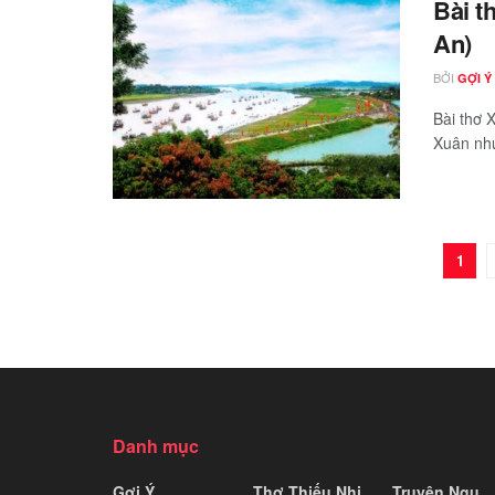
Bài t
An)
BỞI
GỢI Ý
Bài thơ 
Xuân như
1
Danh mục
Gợi Ý
Thơ Thiếu Nhi
Truyện Ngụ