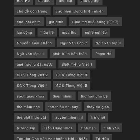
Bác Hồ
ca dao
cha mẹ
chú bộ đội
chủ đề côn trùng
các hiện tượng thiên nhiên
các loài chim
gia đình
Giấc mơ buổi sáng (2017)
lao động
mùa hè
mùa thu
nghề nghiệp
Nguyễn Lãm Thắng
Ngữ Văn Lớp 7
Ngữ văn lớp 9
Ngữ văn lớp 11
phát triển bản thân
Phạm Hổ
quê hương đất nước
SGK Tiếng Việt 1
SGK Tiếng Việt 2
SGK Tiếng Việt 3
SGK Tiếng Việt 4
SGK Tiếng Việt 5
sách giáo khoa
thiên nhiên
thơ hay cho bé
thơ mầm non
thơ thiếu nhi hay
thầy cô giáo
thế giới thực vật
truyện thiếu nhi
trò chơi
trường lớp
Trần Đăng Khoa
tình bạn
tình yêu
Tập thơ Góc sân và khoảng trời (1968)
Tố Hữu