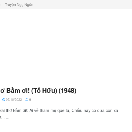
h
Truyện Ngụ Ngôn
hơ Bầm ơi! (Tố Hữu) (1948)
07/10/2022
0
Bài thơ Bầm ơi!: Ai về thăm mẹ quê ta, Chiều nay có đứa con xa
.. ...