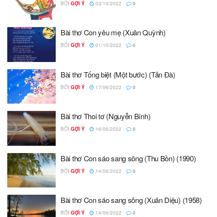
BỞI
GỢI Ý
03/10/2022
0
Bài thơ Con yêu mẹ (Xuân Quỳnh)
BỞI
GỢI Ý
01/10/2022
0
Bài thơ Tống biệt (Một bước) (Tản Đà)
BỞI
GỢI Ý
17/06/2022
0
Bài thơ Thoi tơ (Nguyễn Bính)
BỞI
GỢI Ý
16/06/2022
0
Bài thơ Con sáo sang sông (Thu Bồn) (1990)
BỞI
GỢI Ý
14/06/2022
0
Bài thơ Con sáo sang sông (Xuân Diệu) (1958)
BỞI
GỢI Ý
14/06/2022
0