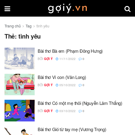
Trang chủ
Tag
tình yêu
Thẻ:
tình yêu
Bài thơ Bà em (Phạm Đông Hưng)
BỞI
GỢI Ý
11/11/2022
0
Bài thơ Vì con (Vân Long)
BỞI
GỢI Ý
05/10/2022
0
Bài thơ Có một mẹ thôi (Nguyễn Lãm Thắng)
BỞI
GỢI Ý
03/10/2022
0
Bài thơ Gió từ tay mẹ (Vương Trọng)