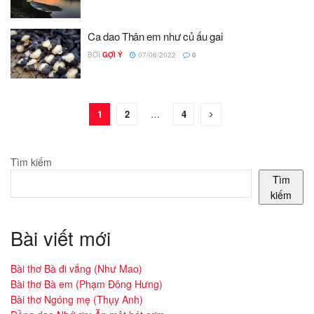
Ca dao Thân em như củ ấu gai
BỞI
GỢI Ý
07/06/2022
0
1
2
…
4
Tìm kiếm
Tìm
kiếm
Bài viết mới
Bài thơ Bà đi vắng (Như Mao)
Bài thơ Bà em (Phạm Đông Hưng)
Bài thơ Ngóng mẹ (Thụy Anh)