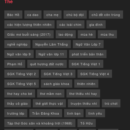
Thẻ
Bác Hồ
ca dao
cha mẹ
chú bộ đội
chủ đề côn trùng
các hiện tượng thiên nhiên
các loài chim
gia đình
Giấc mơ buổi sáng (2017)
lao động
mùa hè
mùa thu
nghề nghiệp
Nguyễn Lãm Thắng
Ngữ Văn Lớp 7
Ngữ văn lớp 9
Ngữ văn lớp 11
phát triển bản thân
Phạm Hổ
quê hương đất nước
SGK Tiếng Việt 1
SGK Tiếng Việt 2
SGK Tiếng Việt 3
SGK Tiếng Việt 4
SGK Tiếng Việt 5
sách giáo khoa
thiên nhiên
thơ hay cho bé
thơ mầm non
thơ thiếu nhi hay
thầy cô giáo
thế giới thực vật
truyện thiếu nhi
trò chơi
trường lớp
Trần Đăng Khoa
tình bạn
tình yêu
Tập thơ Góc sân và khoảng trời (1968)
Tố Hữu