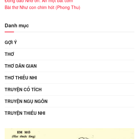
Đồng dao Nhớ ơn: Ăn một bát cơm
Bài thơ Như con chim hót (Phong Thu)
Danh mục
GỢI Ý
THƠ
THƠ DÂN GIAN
THƠ THIẾU NHI
TRUYỆN CỔ TÍCH
TRUYỆN NGỤ NGÔN
TRUYỆN THIẾU NHI