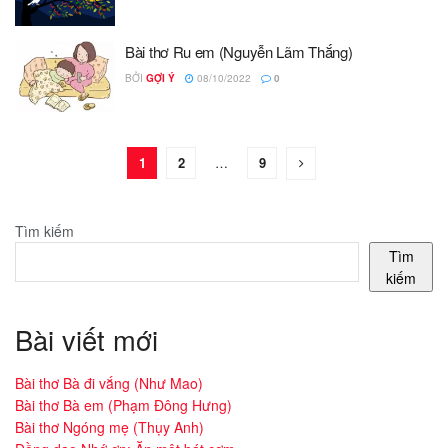
Bài thơ Ru em (Nguyễn Lãm Thắng)
BỞI
GỢI Ý
08/10/2022
0
1
2
…
9
Tìm kiếm
Tìm
kiếm
Bài viết mới
Bài thơ Bà đi vắng (Như Mao)
Bài thơ Bà em (Phạm Đông Hưng)
Bài thơ Ngóng mẹ (Thụy Anh)