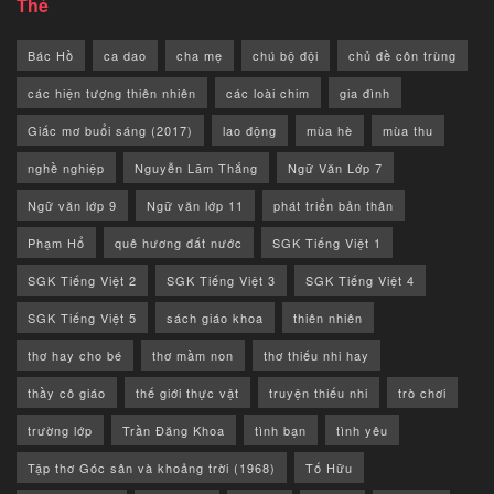
Thẻ
Bác Hồ
ca dao
cha mẹ
chú bộ đội
chủ đề côn trùng
các hiện tượng thiên nhiên
các loài chim
gia đình
Giấc mơ buổi sáng (2017)
lao động
mùa hè
mùa thu
nghề nghiệp
Nguyễn Lãm Thắng
Ngữ Văn Lớp 7
Ngữ văn lớp 9
Ngữ văn lớp 11
phát triển bản thân
Phạm Hổ
quê hương đất nước
SGK Tiếng Việt 1
SGK Tiếng Việt 2
SGK Tiếng Việt 3
SGK Tiếng Việt 4
SGK Tiếng Việt 5
sách giáo khoa
thiên nhiên
thơ hay cho bé
thơ mầm non
thơ thiếu nhi hay
thầy cô giáo
thế giới thực vật
truyện thiếu nhi
trò chơi
trường lớp
Trần Đăng Khoa
tình bạn
tình yêu
Tập thơ Góc sân và khoảng trời (1968)
Tố Hữu