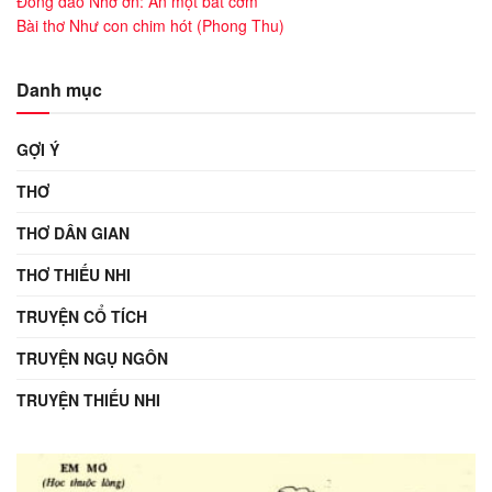
Đồng dao Nhớ ơn: Ăn một bát cơm
Bài thơ Như con chim hót (Phong Thu)
Danh mục
GỢI Ý
THƠ
THƠ DÂN GIAN
THƠ THIẾU NHI
TRUYỆN CỔ TÍCH
TRUYỆN NGỤ NGÔN
TRUYỆN THIẾU NHI