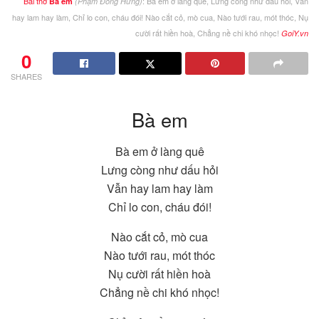
Bài thơ
: Bà em ở làng quê, Lưng còng như dấu hỏi, Vẫn
Bà em
(Phạm Đông Hưng)
hay lam hay làm, Chỉ lo con, cháu đói! Nào cắt cỏ, mò cua, Nào tưới rau, mót thóc, Nụ
cười rất hiền hoà, Chẳng nề chi khó nhọc!
GoiY.vn
0
SHARES
Bà em
Bà em ở làng quê
Lưng còng như dấu hỏi
Vẫn hay lam hay làm
Chỉ lo con, cháu đói!
Nào cắt cỏ, mò cua
Nào tưới rau, mót thóc
Nụ cười rất hiền hoà
Chẳng nề chi khó nhọc!