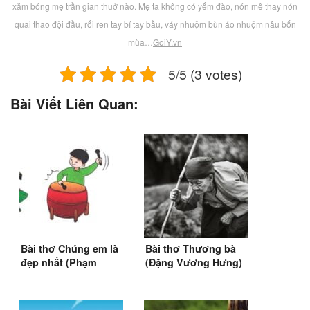
xăm bóng mẹ trần gian thuở nào. Mẹ ta không có yếm đào, nón mê thay nón
quai thao đội đầu, rối ren tay bí tay bầu, váy nhuộm bùn áo nhuộm nâu bốn
mùa…
GoiY.vn
5/5 (3 votes)
Bài Viết Liên Quan:
Bài thơ Chúng em là
Bài thơ Thương bà
đẹp nhất (Phạm
(Đặng Vương Hưng)
Đông Hưng)