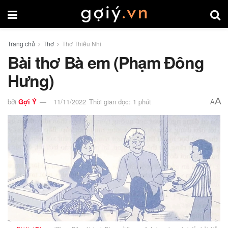
Trang chủ
Thơ
Thơ Thiếu Nhi
Bài thơ Bà em (Phạm Đông
Hưng)
A
bởi
Gợi Ý
11/11/2022
Thời gian đọc: 1 phút
A