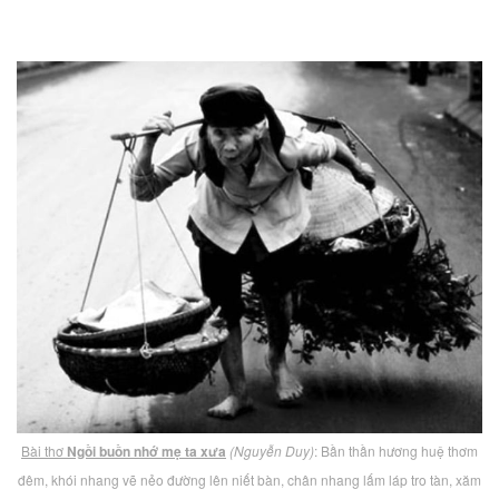
Bài thơ
Ngồi buồn nhớ mẹ ta xưa
(Nguyễn Duy)
: Bần thần hương huệ thơm
đêm, khói nhang vẽ nẻo đường lên niết bàn, chân nhang lấm láp tro tàn, xăm