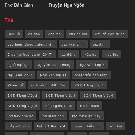
Thơ Dân Gian
Truyện Ngụ Ngôn
Thẻ
Bác Hồ
ca dao
cha mẹ
chú bộ đội
chủ đề côn trùng
các hiện tượng thiên nhiên
các loài chim
gia đình
Giấc mơ buổi sáng (2017)
lao động
mùa hè
mùa thu
nghề nghiệp
Nguyễn Lãm Thắng
Ngữ Văn Lớp 7
Ngữ văn lớp 9
Ngữ văn lớp 11
phát triển bản thân
Phạm Hổ
quê hương đất nước
SGK Tiếng Việt 1
SGK Tiếng Việt 2
SGK Tiếng Việt 3
SGK Tiếng Việt 4
SGK Tiếng Việt 5
sách giáo khoa
thiên nhiên
thơ hay cho bé
thơ mầm non
thơ thiếu nhi hay
thầy cô giáo
thế giới thực vật
truyện thiếu nhi
trò chơi