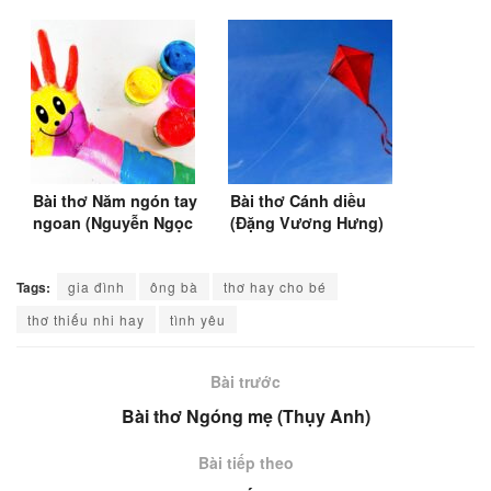
Bài thơ Năm ngón tay
Bài thơ Cánh diều
ngoan (Nguyễn Ngọc
(Đặng Vương Hưng)
Hưng) (1999)
(SGK Tiếng Việt 2)
Tags:
gia đình
ông bà
thơ hay cho bé
thơ thiếu nhi hay
tình yêu
Bài trước
Bài thơ Ngóng mẹ (Thụy Anh)
Bài tiếp theo