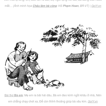
mắt…
(Ảnh minh họa
: HS
, BR-VT)
|
GoiY.vn
Cháu làm bà còng
Phạm Hoan
Bài thơ
Bà em
: Mẹ em ra bãi hái dâu, Bà em đeo kính ngồi khâu ở nhà, Nên
em chẳng chạy chơi xa, Để còn thỉnh thoảng giúp bà xâu kim.
GoiY.vn