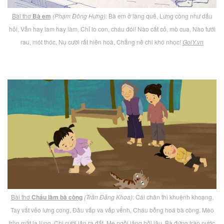
Bài thơ
Bà em
(Phạm Đông Hưng)
: Bà em ở làng quê, Lưng còng như dấu
hỏi, Vẫn hay lam hay làm, Chỉ lo con, cháu đói! Nào cắt cỏ, mò cua, Nào tưới
rau, mót thóc, Nụ cười rất hiền hoà, Chẳng nề chi khó nhọc!
GoiY.vn
Bài thơ
Cháu làm bà còng
(Trần Đăng Khoa)
: Cái chân thì khuệnh khoạng,
Tay vắt vẻo lưng cong, Đầu vấp va vấp vểnh, Cháu bỗng hoá bà còng. Mèo
tròn mắt lạ lùng, Chị cười lăn ra đất, Mẹ ngồi lặng hồi lâu, Bà đứng trào nước