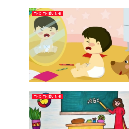
THƠ THIẾU NHI
THƠ THIẾU NHI