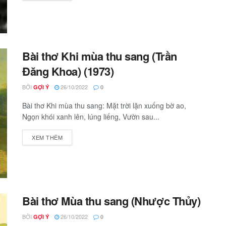
Bài thơ Khi mùa thu sang (Trần
Đăng Khoa) (1973)
BỞI
26/10/2022
GỢI Ý
0
Bài thơ Khi mùa thu sang: Mặt trời lặn xuống bờ ao,
Ngọn khói xanh lên, lúng liếng, Vườn sau...
XEM THÊM
Bài thơ Mùa thu sang (Nhược Thủy)
BỞI
26/10/2022
GỢI Ý
0