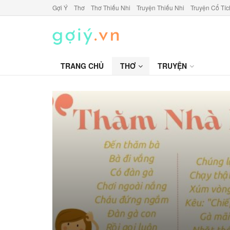
Gợi Ý
Thơ
Thơ Thiếu Nhi
Truyện Thiếu Nhi
Truyện Cổ Tíc
TRANG CHỦ
THƠ
TRUYỆN