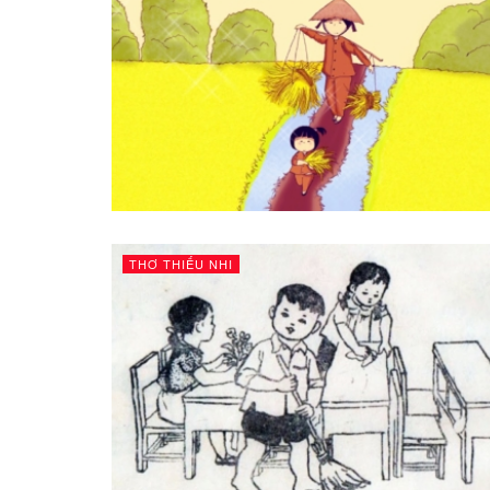
THƠ THIẾU NHI