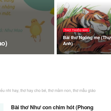
THƠ THIẾU NHI
Bài thơ Ngóng mẹ (Thụ
ao)
Anh)
hiếu nhi hay, thơ hay cho bé, thơ mầm non, thơ mẫu giáo
Bài thơ Như con chim hót (Phong