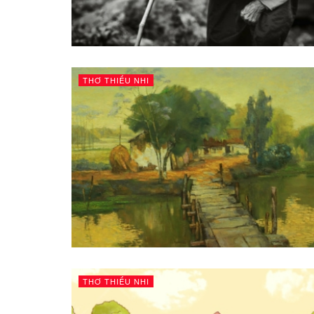
THƠ THIẾU NHI
THƠ THIẾU NHI