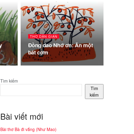
THƠ DÂN GIAN
y
Đồng dao Nhớ ơn: Ăn một
bát cơm
Tìm kiếm
Tìm
kiếm
Bài viết mới
Bài thơ Bà đi vắng (Như Mao)