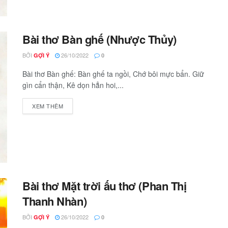
Bài thơ Bàn ghế (Nhược Thủy)
BỞI
26/10/2022
GỢI Ý
0
Bài thơ Bàn ghế: Bàn ghế ta ngồi, Chớ bôi mực bẩn. Giữ
gìn cẩn thận, Kê dọn hẳn hoi,...
XEM THÊM
Bài thơ Mặt trời ấu thơ (Phan Thị
Thanh Nhàn)
BỞI
26/10/2022
GỢI Ý
0