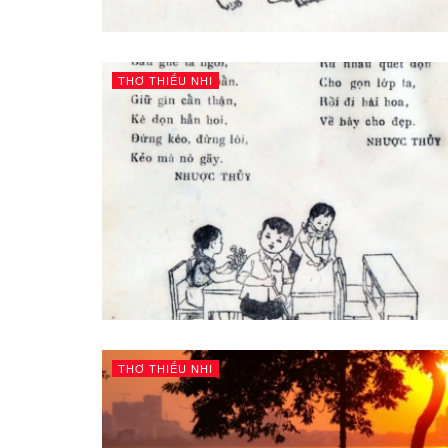
THƠ THIẾU NHI
THƠ THIẾU NHI