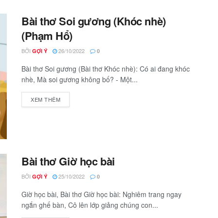
Bài thơ Soi gương (Khóc nhè)
(Phạm Hổ)
BỞI
26/10/2022
GỢI Ý
0
Bài thơ Soi gương (Bài thơ Khóc nhè): Có ai đang khóc
nhè, Mà soi gương không bố? - Một...
XEM THÊM
Bài thơ Giờ học bài
BỞI
25/10/2022
GỢI Ý
0
Giờ học bài, Bài thơ Giờ học bài: Nghiêm trang ngay
ngắn ghế bàn, Cô lên lớp giảng chúng con...