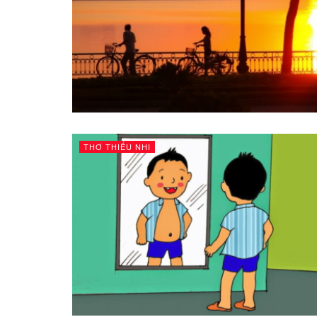
THƠ THIẾU NHI