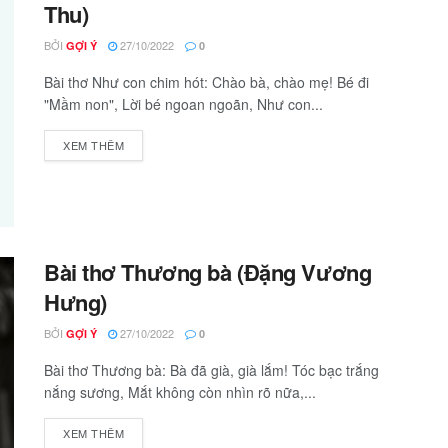
Thu)
BỞI
27/10/2022
GỢI Ý
0
Bài thơ Như con chim hót: Chào bà, chào mẹ! Bé đi
"Mầm non", Lời bé ngoan ngoãn, Như con...
XEM THÊM
Bài thơ Thương bà (Đặng Vương
Hưng)
BỞI
27/10/2022
GỢI Ý
0
Bài thơ Thương bà: Bà đã già, già lắm! Tóc bạc trắng
nắng sương, Mắt không còn nhìn rõ nữa,...
XEM THÊM