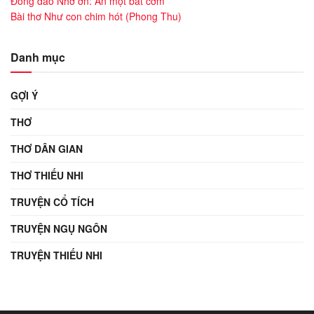
Đồng dao Nhớ ơn: Ăn một bát cơm
Bài thơ Như con chim hót (Phong Thu)
Danh mục
GỢI Ý
THƠ
THƠ DÂN GIAN
THƠ THIẾU NHI
TRUYỆN CỔ TÍCH
TRUYỆN NGỤ NGÔN
TRUYỆN THIẾU NHI