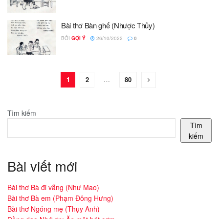
Bài thơ Bàn ghế (Nhược Thủy)
BỞI
GỢI Ý
26/10/2022
0
1
2
…
80
Tìm kiếm
Tìm
kiếm
Bài viết mới
Bài thơ Bà đi vắng (Như Mao)
Bài thơ Bà em (Phạm Đông Hưng)
Bài thơ Ngóng mẹ (Thụy Anh)