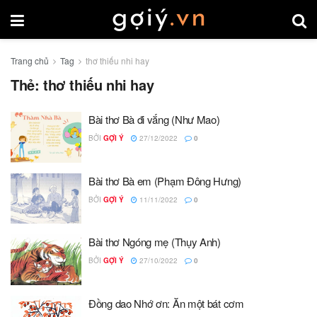
Trang chủ
Tag
thơ thiếu nhi hay
Thẻ:
thơ thiếu nhi hay
Bài thơ Bà đi vắng (Như Mao)
BỞI
GỢI Ý
27/12/2022
0
Bài thơ Bà em (Phạm Đông Hưng)
BỞI
GỢI Ý
11/11/2022
0
Bài thơ Ngóng mẹ (Thụy Anh)
BỞI
GỢI Ý
27/10/2022
0
Đồng dao Nhớ ơn: Ăn một bát cơm