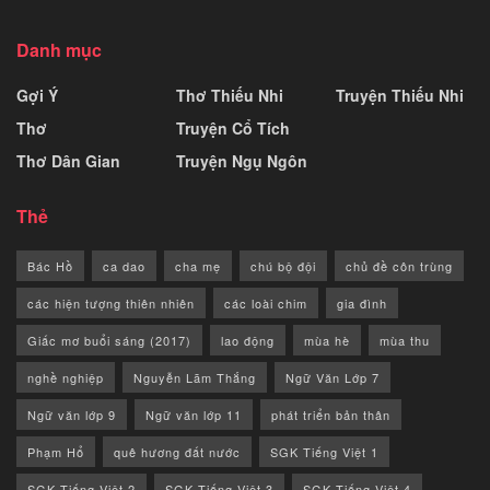
Danh mục
Gợi Ý
Thơ Thiếu Nhi
Truyện Thiếu Nhi
Thơ
Truyện Cổ Tích
Thơ Dân Gian
Truyện Ngụ Ngôn
Thẻ
Bác Hồ
ca dao
cha mẹ
chú bộ đội
chủ đề côn trùng
các hiện tượng thiên nhiên
các loài chim
gia đình
Giấc mơ buổi sáng (2017)
lao động
mùa hè
mùa thu
nghề nghiệp
Nguyễn Lãm Thắng
Ngữ Văn Lớp 7
Ngữ văn lớp 9
Ngữ văn lớp 11
phát triển bản thân
Phạm Hổ
quê hương đất nước
SGK Tiếng Việt 1
SGK Tiếng Việt 2
SGK Tiếng Việt 3
SGK Tiếng Việt 4