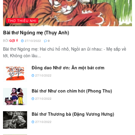
THƠ THIẾU NHI
Bài thơ Ngóng mẹ (Thụy Anh)
BỞI
GỢI Ý
27/10/2022
0
Bài thơ Ngóng mẹ: Hai chú hổ nhỏ, Ngồi an ủi nhau: - Mẹ sắp về
tới, Không còn lâu...
Đồng dao Nhớ ơn: Ăn một bát cơm
27/10/2022
Bài thơ Như con chim hót (Phong Thu)
27/10/2022
Bài thơ Thương bà (Đặng Vương Hưng)
27/10/2022