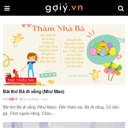
THƠ THIẾU NHI
Bài thơ Bà đi vắng (Như Mao)
BỞI
GỢI Ý
27/12/2022
0
Bài thơ Bà đi vắng (Như Mao): Đến thăm bà, Bà đi vắng, Có đàn
gà, Chơi ngoài nắng, Cháu...