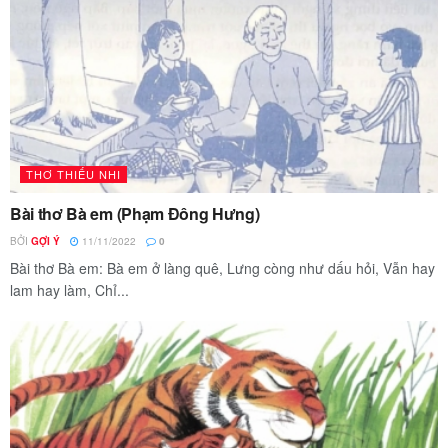
THƠ THIẾU NHI
Bài thơ Bà em (Phạm Đông Hưng)
BỞI
GỢI Ý
11/11/2022
0
Bài thơ Bà em: Bà em ở làng quê, Lưng còng như dấu hỏi, Vẫn hay
lam hay làm, Chỉ...