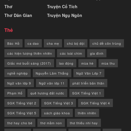
Thơ
Truyện Cổ Tích
Thơ Dân Gian
Truyện Ngụ Ngôn
Thẻ
Bác Hồ
ca dao
cha mẹ
chú bộ đội
chủ đề côn trùng
các hiện tượng thiên nhiên
các loài chim
gia đình
Giấc mơ buổi sáng (2017)
lao động
mùa hè
mùa thu
nghề nghiệp
Nguyễn Lãm Thắng
Ngữ Văn Lớp 7
Ngữ văn lớp 9
Ngữ văn lớp 11
phát triển bản thân
Phạm Hổ
quê hương đất nước
SGK Tiếng Việt 1
SGK Tiếng Việt 2
SGK Tiếng Việt 3
SGK Tiếng Việt 4
SGK Tiếng Việt 5
sách giáo khoa
thiên nhiên
thơ hay cho bé
thơ mầm non
thơ thiếu nhi hay