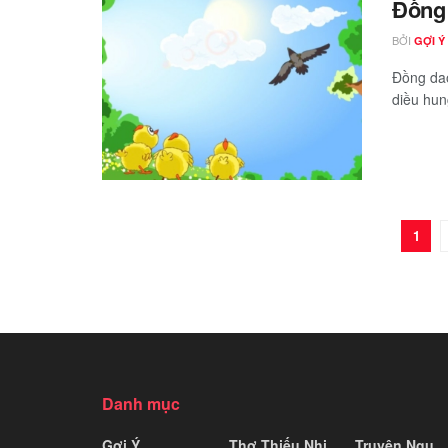
Đồng 
BỞI
GỢI Ý
Đồng dao
diều hung
1
Danh mục
Gợi Ý
Thơ Thiếu Nhi
Truyện Ngụ