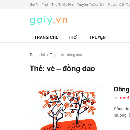
Gợi Ý
Thơ
Thơ Thiếu Nhi
Truyện Thiếu Nhi
Truyện Cổ Tíc
TRANG CHỦ
THƠ
TRUYỆN
Trang chủ
Tag
vè - đồng dao
Thẻ:
vè – đồng dao
Đồng
BỞI
GỢI Ý
Đồng dao
muống, N