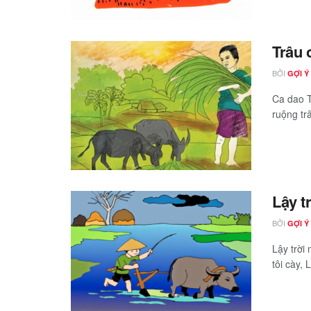
Trâu 
BỞI
GỢI Ý
Ca dao T
ruộng trâ
Lậy t
BỞI
GỢI Ý
Lậy trời
tôi cày, 