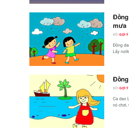
Đồng 
mưa
BỞI
GỢI Ý
Đồng dao
Lấy nước
Đồng 
BỞI
GỢI Ý
Ca dao L
nó chơi, 