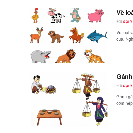
Vè loà
BỞI
GỢI Ý
Vè loài 
cua, Nghi
Gánh 
BỞI
GỢI Ý
Gánh gán
cơm nếp,