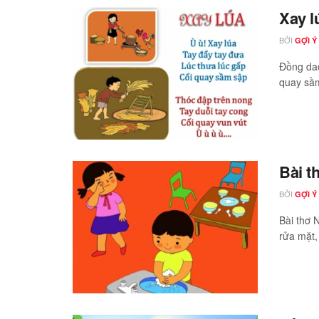
Xay l
BỞI
GỢI Ý
Đồng dao
quay sầm
Bài t
BỞI
GỢI Ý
Bài thơ 
rửa mặt,