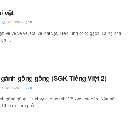
i vật
14/09/2022
0
vật: Ve vẻ vè ve, Cái vè loài vật, Trên lưng cõng gạch, Là họ nhà
ến ...
gánh gồng gồng (SGK Tiếng Việt 2)
03/09/2022
0
h gồng gồng, Ta chạy cho nhanh, Về xây nhà bếp, Nấu nồi
 Chia ra năm phần, ...