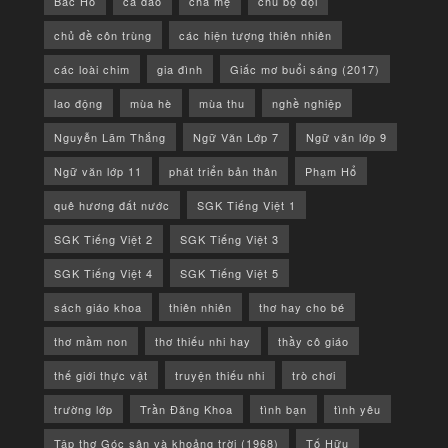
Bác Hồ
ca dao
cha mẹ
chú bộ đội
chủ đề côn trùng
các hiện tượng thiên nhiên
các loài chim
gia đình
Giấc mơ buổi sáng (2017)
lao động
mùa hè
mùa thu
nghề nghiệp
Nguyễn Lãm Thắng
Ngữ Văn Lớp 7
Ngữ văn lớp 9
Ngữ văn lớp 11
phát triển bản thân
Phạm Hổ
quê hương đất nước
SGK Tiếng Việt 1
SGK Tiếng Việt 2
SGK Tiếng Việt 3
SGK Tiếng Việt 4
SGK Tiếng Việt 5
sách giáo khoa
thiên nhiên
thơ hay cho bé
thơ mầm non
thơ thiếu nhi hay
thầy cô giáo
thế giới thực vật
truyện thiếu nhi
trò chơi
trường lớp
Trần Đăng Khoa
tình bạn
tình yêu
Tập thơ Góc sân và khoảng trời (1968)
Tố Hữu