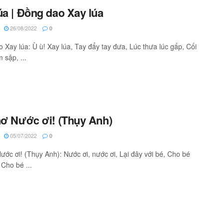
úa | Đồng dao Xay lúa
26/08/2022
0
 Xay lúa: Ù ù! Xay lúa, Tay đẩy tay đưa, Lúc thưa lúc gấp, Cối
 sập, ...
hơ Nước ơi! (Thụy Anh)
05/07/2022
0
Nước ơi! (Thụy Anh): Nước ơi, nước ơi, Lại đây với bé, Cho bé
 Cho bé ...