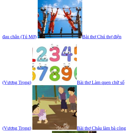
đau chân (Tú Mỡ)
Bài thơ Chú thợ điện
(Vương Trọng)
Bài thơ Làm quen chữ số
(Vương Trọng)
Bài thơ Cháu làm bà còng