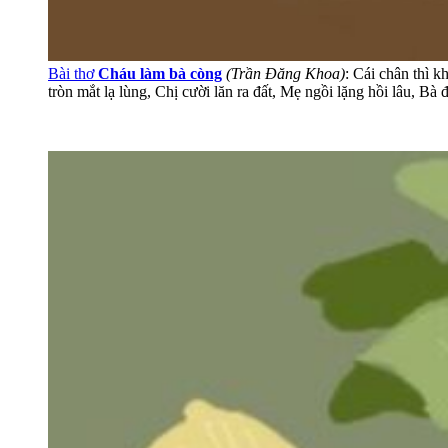
Bài thơ
Cháu làm bà còng
(Trần Đăng Khoa)
: Cái chân thì 
tròn mắt lạ lùng, Chị cười lăn ra đất, Mẹ ngồi lặng hồi lâu, 