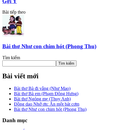
Gợi Ý
Bài tiếp theo
Bài thơ Như con chim hót (Phong Thu)
Tìm kiếm
Tìm kiếm
Bài viết mới
Bài thơ Bà đi vắng (Như Mao)
Bài thơ Bà em (Phạm Đông Hưng)
Bài thơ Ngóng mẹ (Thụy Anh)
Đồng dao Nhớ ơn: Ăn một bát cơm
Bài thơ Như con chim hót (Phong Thu)
Danh mục