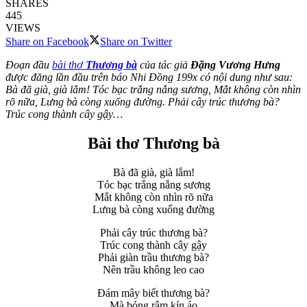
SHARES
445
VIEWS
Share on Facebook
Share on Twitter
Đoạn đầu
bài thơ
Thương bà
của tác giả
Đặng Vương Hưng
được đăng lần đầu trên báo Nhi Đồng 199x có nội dung như sau:
Bà đã già, già lắm! Tóc bạc trắng nắng sương, Mắt không còn nhìn
rõ nữa, Lưng bà còng xuống đường. Phải cây trúc thương bà?
Trúc cong thành cây gậy…
Bài thơ Thương bà
Bà đã già, già lắm!
Tóc bạc trắng nắng sương
Mắt không còn nhìn rõ nữa
Lưng bà còng xuống đường
Phải cây trúc thương bà?
Trúc cong thành cây gậy
Phải giàn trầu thương bà?
Nên trầu không leo cao
Đám mây biết thương bà?
Mà bóng râm kín áo