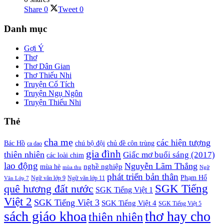
Share
0
Tweet
0
Danh mục
Gợi Ý
Thơ
Thơ Dân Gian
Thơ Thiếu Nhi
Truyện Cổ Tích
Truyện Ngụ Ngôn
Truyện Thiếu Nhi
Thẻ
cha mẹ
các hiện tượng
Bác Hồ
chú bộ đội
chủ đề côn trùng
ca dao
gia đình
thiên nhiên
Giấc mơ buổi sáng (2017)
các loài chim
lao động
Nguyễn Lãm Thắng
nghề nghiệp
mùa hè
mùa thu
Ngữ
phát triển bản thân
Phạm Hổ
Ngữ văn lớp 11
Văn Lớp 7
Ngữ văn lớp 9
SGK Tiếng
quê hương đất nước
SGK Tiếng Việt 1
Việt 2
SGK Tiếng Việt 3
SGK Tiếng Việt 4
SGK Tiếng Việt 5
sách giáo khoa
thơ hay cho
thiên nhiên