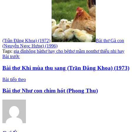
(Trần Đăng Khoa) (1972)
Bài thơ Gà con
(Nguyễn Ngọc Hưng) (1996)
Tags:
gia đình
ông bà
thơ hay cho bé
thơ mầm non
thơ thiếu nhi hay
Bài trước
Bài thơ Khi mùa thu sang (Trần Đăng Khoa) (1973)
Bài tiếp theo
Bài thơ Như con chim hót (Phong Thu)