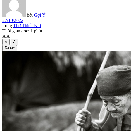
bởi
Gợi Ý
27/10/2022
trong
Thơ Thiếu Nhi
Thời gian đọc: 1 phút
A
A
A
A
Reset