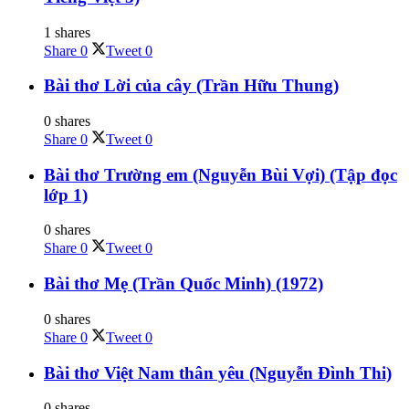
1 shares
Share
0
Tweet
0
Bài thơ Lời của cây (Trần Hữu Thung)
0 shares
Share
0
Tweet
0
Bài thơ Trường em (Nguyễn Bùi Vợi) (Tập đọc
lớp 1)
0 shares
Share
0
Tweet
0
Bài thơ Mẹ (Trần Quốc Minh) (1972)
0 shares
Share
0
Tweet
0
Bài thơ Việt Nam thân yêu (Nguyễn Đình Thi)
0 shares