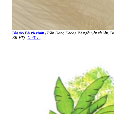
Bài thơ
Bà và cháu
(Trần Đăng Khoa)
: Bà ngồi yên rất lâu,
BR-VT)
|
GoiY.vn