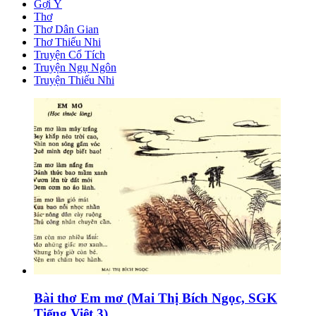
Gợi Ý
Thơ
Thơ Dân Gian
Thơ Thiếu Nhi
Truyện Cổ Tích
Truyện Ngụ Ngôn
Truyện Thiếu Nhi
Bài thơ Em mơ (Mai Thị Bích Ngọc, SGK
Tiếng Việt 3)