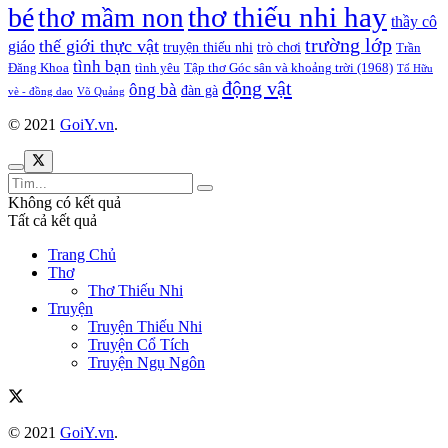
thơ thiếu nhi hay
bé
thơ mầm non
thầy cô
trường lớp
thế giới thực vật
giáo
truyện thiếu nhi
trò chơi
Trần
tình bạn
Đăng Khoa
tình yêu
Tập thơ Góc sân và khoảng trời (1968)
Tố Hữu
động vật
ông bà
đàn gà
vè - đồng dao
Võ Quảng
© 2021
GoiY.vn
.
Không có kết quả
Tất cả kết quả
Trang Chủ
Thơ
Thơ Thiếu Nhi
Truyện
Truyện Thiếu Nhi
Truyện Cổ Tích
Truyện Ngụ Ngôn
© 2021
GoiY.vn
.