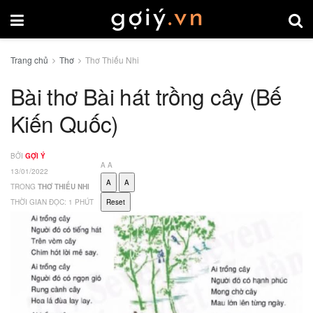
Trang chủ
Thơ
Thơ Thiếu Nhi
Bài thơ Bài hát trồng cây (Bế
Kiến Quốc)
BỞI
GỢI Ý
A
A
13/01/2022
A
A
TRONG
THƠ THIẾU NHI
THỜI GIAN ĐỌC: 1 PHÚT
Reset