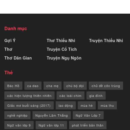
Danh mục
Gợi Ý
Thơ Thiếu Nhi
Truyện Thiếu Nhi
Thơ
Truyện Cổ Tích
Thơ Dân Gian
Truyện Ngụ Ngôn
Thẻ
Bác Hồ
ca dao
cha mẹ
chú bộ đội
chủ đề côn trùng
các hiện tượng thiên nhiên
các loài chim
gia đình
Giấc mơ buổi sáng (2017)
lao động
mùa hè
mùa thu
nghề nghiệp
Nguyễn Lãm Thắng
Ngữ Văn Lớp 7
Ngữ văn lớp 9
Ngữ văn lớp 11
phát triển bản thân