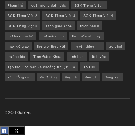
Phạm Hổ
quê hương đất nước
SGK Tiếng Việt 1
SGK Tiếng Việt 2
SGK Tiếng Việt 3
SGK Tiếng Việt 4
SGK Tiếng Việt 5
sách giáo khoa
thiên nhiên
thơ hay cho bé
thơ mầm non
thơ thiếu nhi hay
thầy cô giáo
thế giới thực vật
truyện thiếu nhi
trò chơi
trường lớp
Trần Đăng Khoa
tình bạn
tình yêu
Tập thơ Góc sân và khoảng trời (1968)
Tố Hữu
vè - đồng dao
Võ Quảng
ông bà
đàn gà
động vật
© 2021
GoiY.vn
.