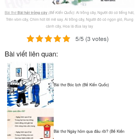
Bài thơ
Bài hát trồng cây
(Bế Kiến Quốc)
: Ai trồng cây, Người đó có tiếng hát,
Trên vòm cây, Chim hót lời mê say. Ai trồng cây, Người đó có ngọn gió, Rung
cành cây, Hoa lá đùa lay lay
5/5 (3 votes)
Bài viết liên quan:
Bài thơ Bóc lịch (Bế Kiến Quốc)
Bài thơ Ngày hôm qua đâu rồi? (Bế Kiến