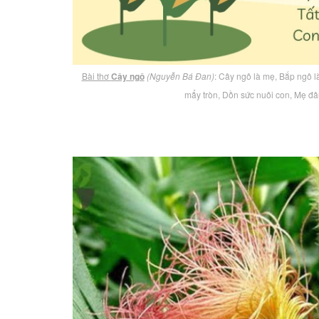
Bài thơ
Cây ngô
(Nguyễn Bá Đan)
: Cây ngô là mẹ, Bắp ngô 
mẩy tròn, Dồn sức nuôi con, Mẹ đâu 