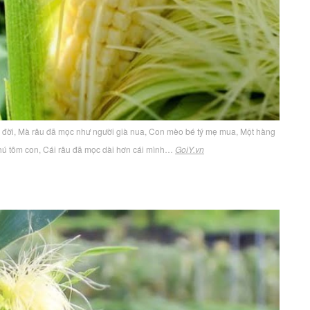
a đời, Mà râu đã mọc như người già nua, Con mèo bé tý mẹ mua, Một hàng
hú tôm con, Cái râu đã mọc dài hơn cái mình…
GoiY.vn