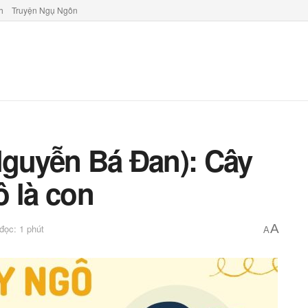
h
Truyện Ngụ Ngôn
Nguyễn Bá Đan): Cây
ô là con
A
 đọc: 1 phút
A