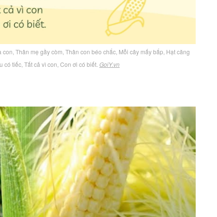
là con, Thân mẹ gầy còm, Thân con béo chắc, Mỗi cây mấy bắp, Hạt căng
có tiếc, Tất cả vì con, Con ơi có biết.
GoiY.vn