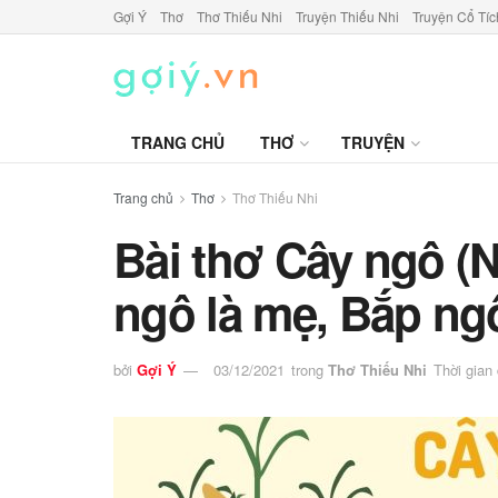
Gợi Ý
Thơ
Thơ Thiếu Nhi
Truyện Thiếu Nhi
Truyện Cổ Tíc
TRANG CHỦ
THƠ
TRUYỆN
Trang chủ
Thơ
Thơ Thiếu Nhi
Bài thơ Cây ngô (
ngô là mẹ, Bắp ng
bởi
Gợi Ý
03/12/2021
trong
Thơ Thiếu Nhi
Thời gian