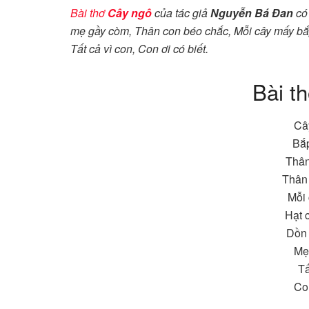
Bài thơ
Cây ngô
của tác giả
Nguyễn Bá Đan
có 
mẹ gầy còm, Thân con béo chắc, Mỗi cây mấy bắp
Tất cả vì con, Con ơi có biết.
Bài t
Câ
Bắp
Thân
Thân
Mỗi
Hạt 
Dồn 
Mẹ 
Tấ
Con