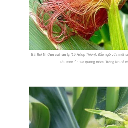
Bài thơ
Những cái râu lạ
(Lê Hồng Thiện)
: Bắp ngô vừa mới r
râu mọc tủa tua quang mồm, Trông kìa cả c