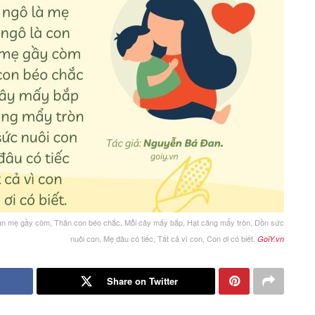
hân mẹ gầy còm, Thân con béo chắc, Mỗi cây mấy bắp, Hạt căng mẩy tròn, Dồn sức
nuôi con, Mẹ đâu có tiếc, Tất cả vì con, Con ơi có biết.
GoiY.vn
Share on Twitter