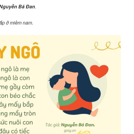
Nguyễn Bá Đan
.
 bắp ở miềm nam.