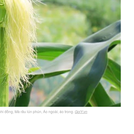
nhi đồng, Mà râu lún phún, Áo ngoài, áo trong.
GoiY.vn