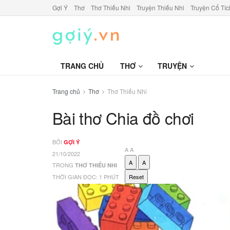
Gợi Ý
Thơ
Thơ Thiếu Nhi
Truyện Thiếu Nhi
Truyện Cổ Tíc
TRANG CHỦ
THƠ
TRUYỆN
Trang chủ
Thơ
Thơ Thiếu Nhi
Bài thơ Chia đồ chơi
BỞI
GỢI Ý
A
A
21/10/2022
A
A
TRONG
THƠ THIẾU NHI
THỜI GIAN ĐỌC: 1 PHÚT
Reset