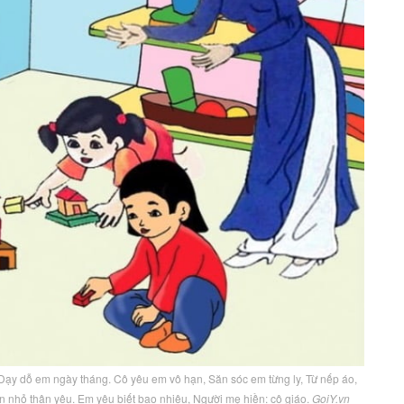
 Dạy dỗ em ngày tháng. Cô yêu em vô hạn, Săn sóc em từng ly, Từ nếp áo,
n nhỏ thân yêu. Em yêu biết bao nhiêu, Người mẹ hiền: cô giáo.
GoiY.vn