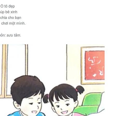
Ô tô đẹp
úp bê xinh
chia cho bạn
 chơi một mình.
ồn: sưu tầm.