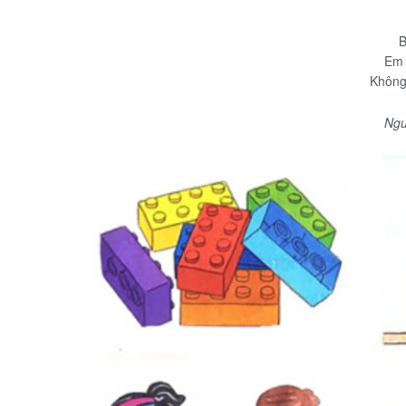
B
Em 
Không
Ngu