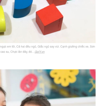
ngực em tôi, Cả hai đều ngủ, Giấc ngủ say vùi. Cạnh giường chiếc xe, Sơn
 cao su, Chực lăn đây, đó…
GoiY.vn