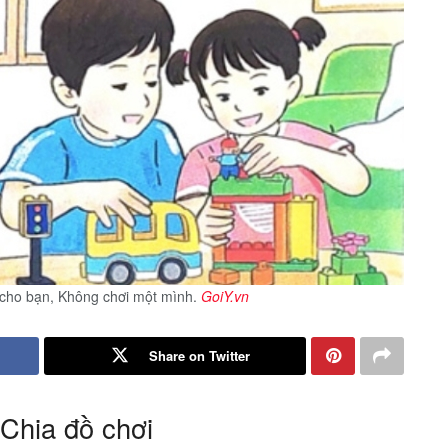
a cho bạn, Không chơi một mình.
GoiY.vn
Share on Twitter
 Chia đồ chơi