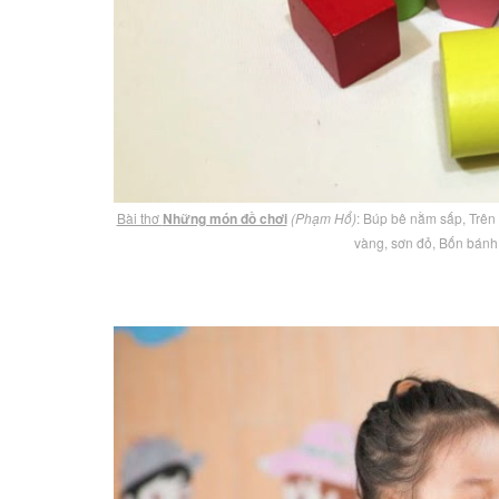
Bài thơ
Những món đồ chơi
(Phạm Hổ)
: Búp bê nằm sấp, Trên 
vàng, sơn đỏ, Bốn bánh