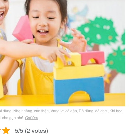
hi dùng, Nhẹ nhàng, cẩn thận, Vâng lời cô dặn, Đồ dùng, đồ chơi, Khi học
ất cho gọn nhé.
GoiY.vn
5/5 (2 votes)