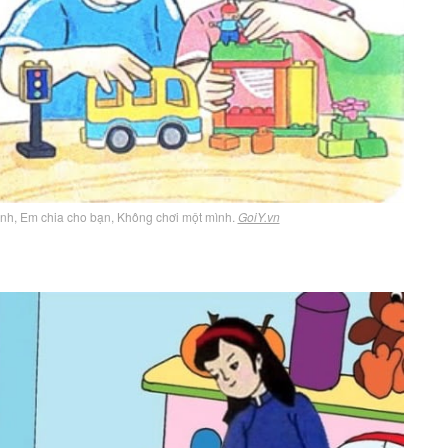
xinh, Em chia cho bạn, Không chơi một mình.
GoiY.vn