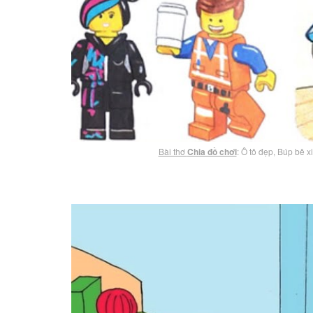
Bài thơ
Chia đồ chơi
: Ô tô đẹp, Búp bê 