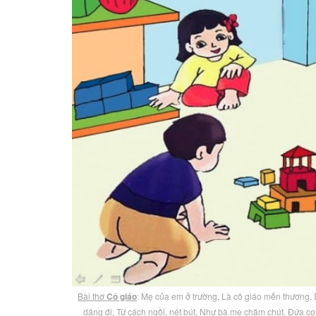
Bài thơ
Cô giáo
: Mẹ của em ở trường, Là cô giáo mến thương,
dáng đi, Từ cách ngồi, nét bút, Như bà mẹ chăm chút, Đứa co