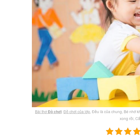
Bài thơ
Đồ chơi
:
Đồ chơi của lớp
, Đều là của chung, Bé nhớ k
xong rồi, C