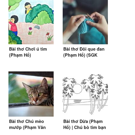
Bài thơ Chơi ú tim
Bài thơ Đôi que đan
(Phạm Hổ)
(Phạm Hổ) (SGK
Tiếng Việt 4)
Bài thơ Chú mèo
Bài thơ Dừa (Phạm
mướp (Phạm Văn
Hổ) | Chú bò tìm bạn
Tịnh)
(1956)