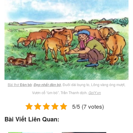
Bài thơ
Đàn bò
:
, Đuôi dài bụng to, Lông vàng óng mượt,
Đẹp nhất đàn bò
Vươn cổ “ùm bò”. Trần Thanh dịch.
GoiY.vn
5/5 (7 votes)
Bài Viết Liên Quan: