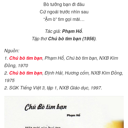
Bò tưởng bạn đi đâu
Cứ ngoái trước nhìn sau
“Ậm ò” tìm gọi mãi…
Tác giả:
Phạm Hổ
.
Tập thơ
Chú bò tìm bạn (1956)
.
Nguồn:
1.
Chú bò tìm bạn
, Phạm Hổ, Chú bò tìm bạn, NXB Kim
Đồng, 1970
2.
Chú bò tìm bạn
, Định Hải, Hương cốm, NXB Kim Đồng,
1975
2. SGK Tiếng Việt 3, tập 1, NXB Giáo dục, 1997.