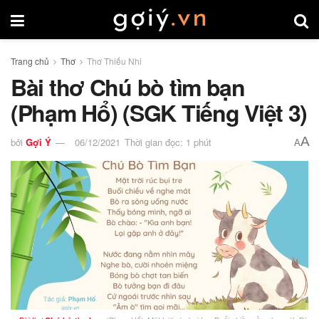
Trang chủ
Thơ
Thơ Thiếu Nhi
Bài thơ Chú bò tìm bạn
(Phạm Hổ) (SGK Tiếng Việt 3)
A
bởi
Gợi Ý
06/12/2021
Thời gian đọc: 1 phút
A