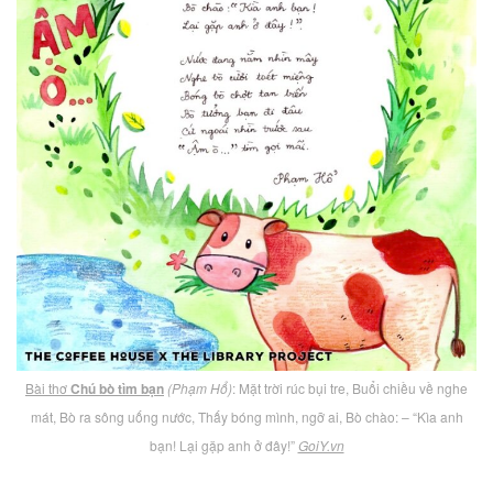
Bài thơ
Chú bò tìm bạn
(Phạm Hổ)
: Mặt trời rúc bụi tre, Buổi chiều về nghe
mát, Bò ra sông uống nước, Thấy bóng mình, ngỡ ai, Bò chào: – “Kìa anh
bạn! Lại gặp anh ở đây!”
GoiY.vn