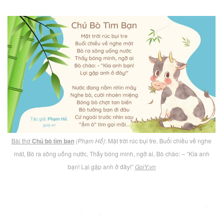
Bài thơ
Chú bò tìm bạn
(Phạm Hổ)
: Mặt trời rúc bụi tre, Buổi chiều về nghe
mát, Bò ra sông uống nước, Thấy bóng mình, ngỡ ai, Bò chào: – “Kìa anh
bạn! Lại gặp anh ở đây!”
GoiY.vn