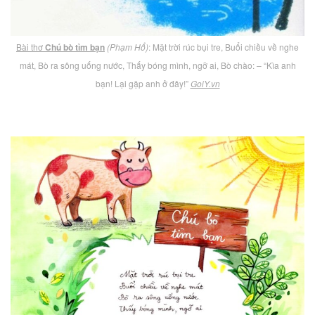
Bài thơ
Chú bò tìm bạn
(Phạm Hổ)
: Mặt trời rúc bụi tre, Buổi chiều về nghe
mát, Bò ra sông uống nước, Thấy bóng mình, ngỡ ai, Bò chào: – “Kìa anh
bạn! Lại gặp anh ở đây!”
GoiY.vn