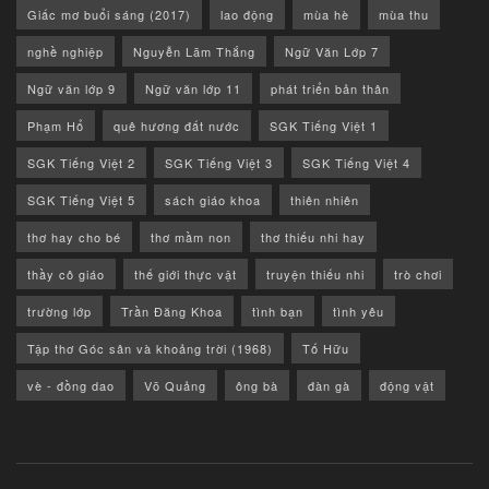
Giấc mơ buổi sáng (2017)
lao động
mùa hè
mùa thu
nghề nghiệp
Nguyễn Lãm Thắng
Ngữ Văn Lớp 7
Ngữ văn lớp 9
Ngữ văn lớp 11
phát triển bản thân
Phạm Hổ
quê hương đất nước
SGK Tiếng Việt 1
SGK Tiếng Việt 2
SGK Tiếng Việt 3
SGK Tiếng Việt 4
SGK Tiếng Việt 5
sách giáo khoa
thiên nhiên
thơ hay cho bé
thơ mầm non
thơ thiếu nhi hay
thầy cô giáo
thế giới thực vật
truyện thiếu nhi
trò chơi
trường lớp
Trần Đăng Khoa
tình bạn
tình yêu
Tập thơ Góc sân và khoảng trời (1968)
Tố Hữu
vè - đồng dao
Võ Quảng
ông bà
đàn gà
động vật