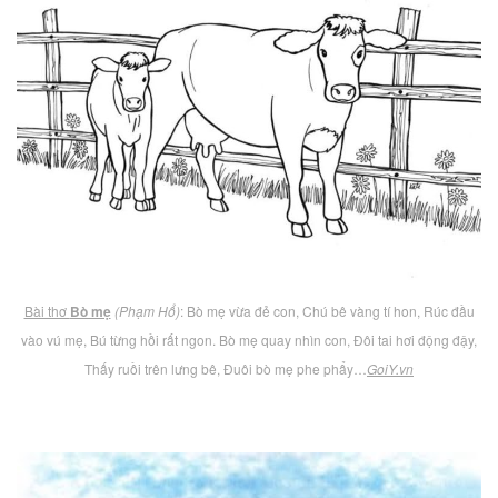
Bài thơ
Bò mẹ
(Phạm Hổ)
: Bò mẹ vừa đẻ con, Chú bê vàng tí hon, Rúc đầu
vào vú mẹ, Bú từng hồi rất ngon. Bò mẹ quay nhìn con, Đôi tai hơi động đậy,
Thấy ruồi trên lưng bê, Đuôi bò mẹ phe phẩy…
GoiY.vn