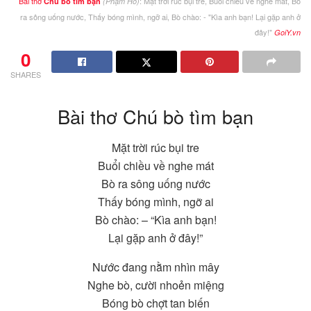
Bài thơ
: Mặt trời rúc bụi tre, Buổi chiều về nghe mát, Bò
Chú bò tìm bạn
(Phạm Hổ)
ra sông uống nước, Thấy bóng mình, ngỡ ai, Bò chào: - "Kìa anh bạn! Lại gặp anh ở
đây!"
GoiY.vn
0
SHARES
Bài thơ Chú bò tìm bạn
Mặt trời rúc bụi tre
Buổi chiều về nghe mát
Bò ra sông uống nước
Thấy bóng mình, ngỡ ai
Bò chào: – “Kìa anh bạn!
Lại gặp anh ở đây!”
Nước đang nằm nhìn mây
Nghe bò, cười nhoẻn miệng
Bóng bò chợt tan biến