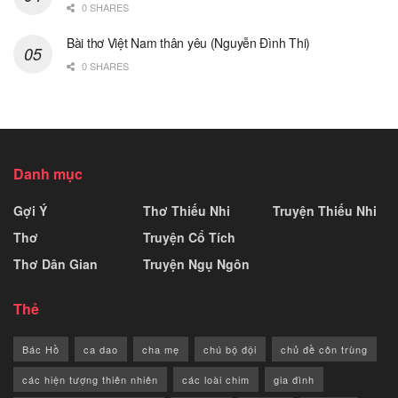
0 SHARES
Bài thơ Việt Nam thân yêu (Nguyễn Đình Thi)
0 SHARES
Danh mục
Gợi Ý
Thơ Thiếu Nhi
Truyện Thiếu Nhi
Thơ
Truyện Cổ Tích
Thơ Dân Gian
Truyện Ngụ Ngôn
Thẻ
Bác Hồ
ca dao
cha mẹ
chú bộ đội
chủ đề côn trùng
các hiện tượng thiên nhiên
các loài chim
gia đình