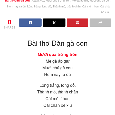
Bài thơ
: Mười quả trứng tròn, Mẹ gà ấp giữ, Mười chú gà con,
Đàn gà con
(Phạm Hổ)
Hôm nay ra đủ, Lòng trắng, lòng đỏ, Thành mỏ, thành chân, Cái mỏ tí hon, Cái chân
bé xíu...
0
SHARES
Bài thơ Đàn gà con
Mười quả trứng tròn
Mẹ gà ấp giữ
Mười chú gà con
Hôm nay ra đủ
Lòng trắng, lòng đỏ,
Thành mỏ, thành chân
Cái mỏ tí hon
Cái chân bé xíu