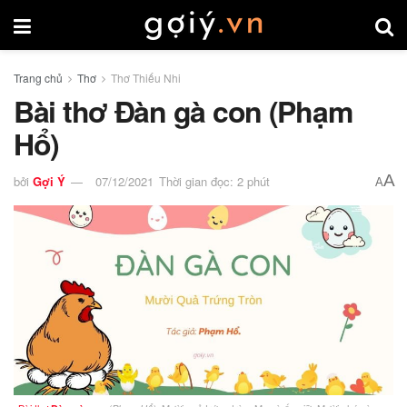
Trang chủ
Thơ
Thơ Thiếu Nhi
Bài thơ Đàn gà con (Phạm
Hổ)
A
bởi
Gợi Ý
07/12/2021
Thời gian đọc: 2 phút
A