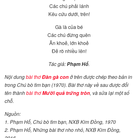
Các chú phải lánh
Kêu cứu dưới, trên!
Gà là của bé
Các chú đừng quên
Ăn khoẻ, lớn khoẻ
Đẻ rõ nhiều lên!
Tác giả:
Phạm Hổ
.
Nội dung
bài thơ
Đàn gà con
ở trên được chép theo bản in
trong Chú bò tìm bạn (1970). Bài thơ này về sau được đổi
tên thành
bài thơ
Mười quả trứng tròn
, và sửa lại một số
chỗ.
Nguồn:
1. Phạm Hổ, Chú bò tìm bạn, NXB Kim Đồng, 1970
2. Phạm Hổ, Những bài thơ nho nhỏ, NXB Kim Đồng,
2016.