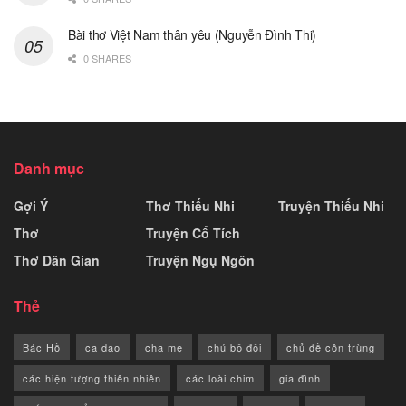
Bài thơ Việt Nam thân yêu (Nguyễn Đình Thi)
0 SHARES
Danh mục
Gợi Ý
Thơ Thiếu Nhi
Truyện Thiếu Nhi
Thơ
Truyện Cổ Tích
Thơ Dân Gian
Truyện Ngụ Ngôn
Thẻ
Bác Hồ
ca dao
cha mẹ
chú bộ đội
chủ đề côn trùng
các hiện tượng thiên nhiên
các loài chim
gia đình