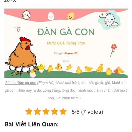
Bài thơ
Đàn gà con
(Phạm Hổ)
: Mười quả trứng tròn, Mẹ gà ấp giữ, Mười chú
gà con, Hôm nay ra đủ, Lòng trắng, lòng đỏ, Thành mỏ, thành chân, Cái mỏ tí
hon, Cái chân bé xíu…
5/5 (7 votes)
Bài Viết Liên Quan: