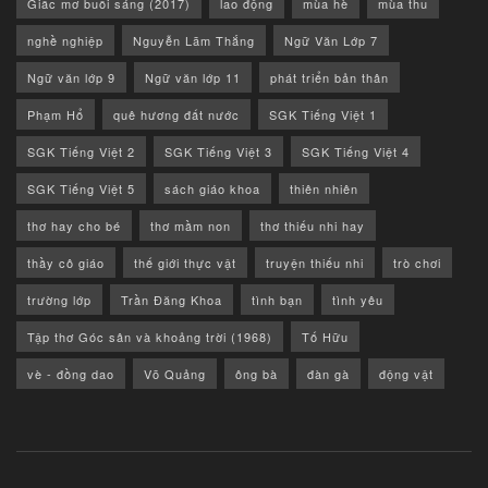
Giấc mơ buổi sáng (2017)
lao động
mùa hè
mùa thu
nghề nghiệp
Nguyễn Lãm Thắng
Ngữ Văn Lớp 7
Ngữ văn lớp 9
Ngữ văn lớp 11
phát triển bản thân
Phạm Hổ
quê hương đất nước
SGK Tiếng Việt 1
SGK Tiếng Việt 2
SGK Tiếng Việt 3
SGK Tiếng Việt 4
SGK Tiếng Việt 5
sách giáo khoa
thiên nhiên
thơ hay cho bé
thơ mầm non
thơ thiếu nhi hay
thầy cô giáo
thế giới thực vật
truyện thiếu nhi
trò chơi
trường lớp
Trần Đăng Khoa
tình bạn
tình yêu
Tập thơ Góc sân và khoảng trời (1968)
Tố Hữu
vè - đồng dao
Võ Quảng
ông bà
đàn gà
động vật