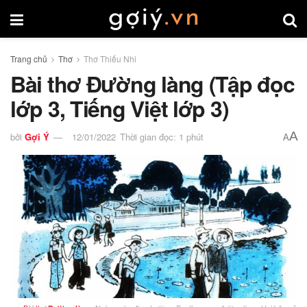
Trang chủ
Thơ
Thơ Thiếu Nhi
Bài thơ Đường làng (Tập đọc
lớp 3, Tiếng Việt lớp 3)
A
bởi
Gợi Ý
12/01/2022
Thời gian đọc: 1 phút
A