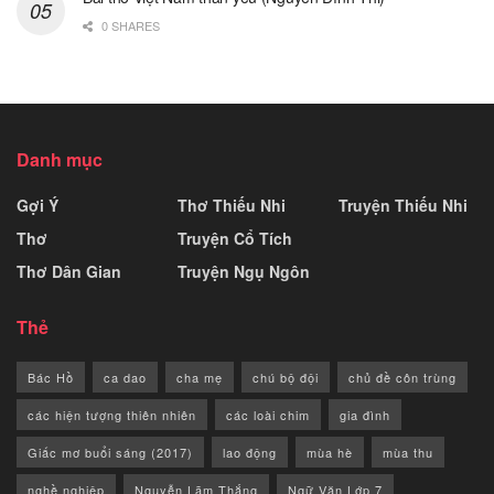
0 SHARES
Danh mục
Gợi Ý
Thơ Thiếu Nhi
Truyện Thiếu Nhi
Thơ
Truyện Cổ Tích
Thơ Dân Gian
Truyện Ngụ Ngôn
Thẻ
Bác Hồ
ca dao
cha mẹ
chú bộ đội
chủ đề côn trùng
các hiện tượng thiên nhiên
các loài chim
gia đình
Giấc mơ buổi sáng (2017)
lao động
mùa hè
mùa thu
nghề nghiệp
Nguyễn Lãm Thắng
Ngữ Văn Lớp 7