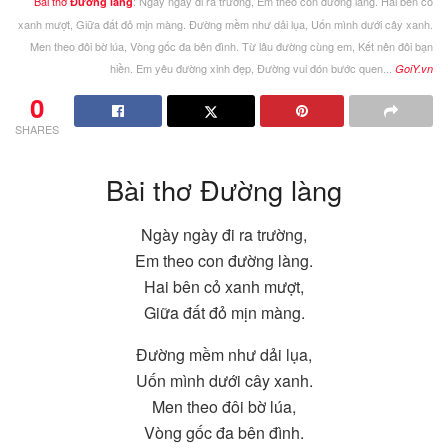
Bài thơ
: Ngày ngày đi ra trường, Em theo con đường làng. Hai bên cỏ
Đường làng
xanh mượt, Giữa đất đỏ mịn màng. Đường mềm như dải lụa, Uốn mình dưới cây xanh.
Men theo đôi bờ lúa, Vòng gốc đa bên đình. Từ lâu đường cùng em, Kết nên đôi bạn
hiền. Em yêu đường xinh đẹp, Đường vui đón bước quen...
GoiY.vn
0
SHARES
Bài thơ Đường làng
Ngày ngày đi ra trường,
Em theo con đường làng.
Hai bên cỏ xanh mượt,
Giữa đất đỏ mịn màng.
Đường mềm như dải lụa,
Uốn mình dưới cây xanh.
Men theo đôi bờ lúa,
Vòng gốc đa bên đình.