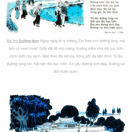
Bài thơ
Đường làng
: Ngày ngày đi ra trường, Em theo con đường làng. Hai
bên cỏ xanh mượt, Giữa đất đỏ mịn màng. Đường mềm như dải lụa, Uốn
mình dưới cây xanh. Men theo đôi bờ lúa, Vòng gốc đa bên đình. Từ lâu
đường cùng em, Kết nên đôi bạn hiền. Em yêu đường xinh đẹp, Đường vui
đón bước quen.