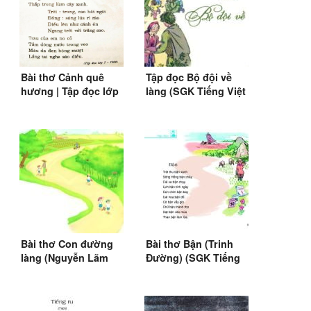
Bài thơ Cảnh quê
Tập đọc Bộ đội về
hương | Tập đọc lớp
làng (SGK Tiếng Việt
5, SGK Tiếng Việt 3
3)
Bài thơ Con đường
Bài thơ Bận (Trinh
làng (Nguyễn Lãm
Đường) (SGK Tiếng
Thắng) (SGK Tiếng
Việt lớp 3)
Việt 2)