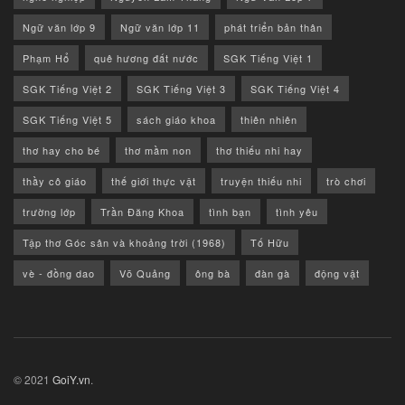
Ngữ văn lớp 9
Ngữ văn lớp 11
phát triển bản thân
Phạm Hổ
quê hương đất nước
SGK Tiếng Việt 1
SGK Tiếng Việt 2
SGK Tiếng Việt 3
SGK Tiếng Việt 4
SGK Tiếng Việt 5
sách giáo khoa
thiên nhiên
thơ hay cho bé
thơ mầm non
thơ thiếu nhi hay
thầy cô giáo
thế giới thực vật
truyện thiếu nhi
trò chơi
trường lớp
Trần Đăng Khoa
tình bạn
tình yêu
Tập thơ Góc sân và khoảng trời (1968)
Tố Hữu
vè - đồng dao
Võ Quảng
ông bà
đàn gà
động vật
© 2021
GoiY.vn
.