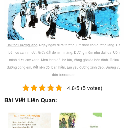
Bài thơ
Đường làng
: Ngày ngày đi ra trường, Em theo con đường làng. Hai
bên cỏ xanh mượt, Giữa đất đỏ mịn màng. Đường mềm như dải lụa, Uốn
mình dưới cây xanh. Men theo đôi bờ lúa, Vòng gốc đa bên đình. Từ lâu
đường cùng em, Kết nên đôi bạn hiền. Em yêu đường xinh đẹp, Đường vui
đón bước quen.
4.8/5 (5 votes)
Bài Viết Liên Quan: