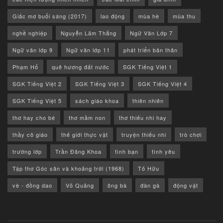
Giấc mơ buổi sáng (2017)
lao động
mùa hè
mùa thu
nghề nghiệp
Nguyễn Lãm Thắng
Ngữ Văn Lớp 7
Ngữ văn lớp 9
Ngữ văn lớp 11
phát triển bản thân
Phạm Hổ
quê hương đất nước
SGK Tiếng Việt 1
SGK Tiếng Việt 2
SGK Tiếng Việt 3
SGK Tiếng Việt 4
SGK Tiếng Việt 5
sách giáo khoa
thiên nhiên
thơ hay cho bé
thơ mầm non
thơ thiếu nhi hay
thầy cô giáo
thế giới thực vật
truyện thiếu nhi
trò chơi
trường lớp
Trần Đăng Khoa
tình bạn
tình yêu
Tập thơ Góc sân và khoảng trời (1968)
Tố Hữu
vè - đồng dao
Võ Quảng
ông bà
đàn gà
động vật