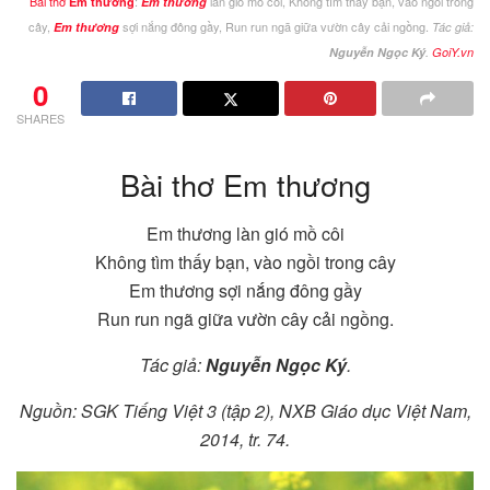
Bài thơ
:
làn gió mồ côi, Không tìm thấy bạn, vào ngồi trong
Em thương
Em thương
cây,
sợi nắng đông gầy, Run run ngã giữa vườn cây cải ngồng.
Em thương
Tác giả:
Nguyễn Ngọc Ký
.
GoiY.vn
0
SHARES
Bài thơ Em thương
Em thương làn gió mồ côi
Không tìm thấy bạn, vào ngồi trong cây
Em thương sợi nắng đông gầy
Run run ngã giữa vườn cây cải ngồng.
Tác giả:
Nguyễn Ngọc Ký
.
Nguồn: SGK Tiếng Việt 3 (tập 2), NXB Giáo dục Việt Nam,
2014, tr. 74.