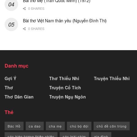
Bài thơ Mẹ (Trần Quốc Minh) (1972)
0 SHARES
Bài thơ Việt Nam thân yêu (Nguyễn Đình Thi)
0 SHARES
Danh mục
Gợi Ý
Thơ Thiếu Nhi
Truyện Thiếu Nhi
Thơ
Truyện Cổ Tích
Thơ Dân Gian
Truyện Ngụ Ngôn
Thẻ
Bác Hồ
ca dao
cha mẹ
chú bộ đội
chủ đề côn trùng
các hiện tượng thiên nhiên
các loài chim
gia đình