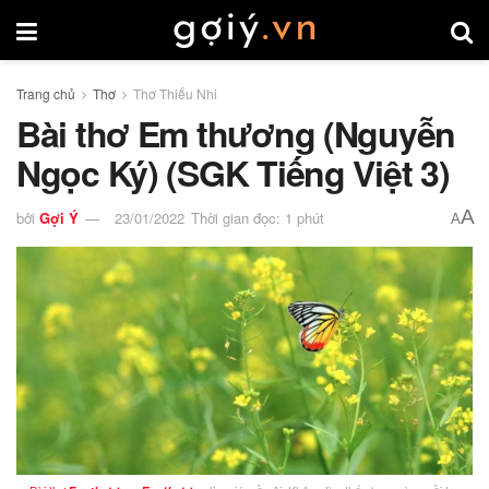
Trang chủ
Thơ
Thơ Thiếu Nhi
Bài thơ Em thương (Nguyễn
Ngọc Ký) (SGK Tiếng Việt 3)
A
bởi
Gợi Ý
23/01/2022
Thời gian đọc: 1 phút
A