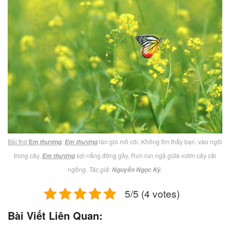
Bài thơ
Em thương
:
làn gió mồ côi, Không tìm thấy bạn, vào ngồi
Em thương
trong cây,
sợi nắng đông gầy, Run run ngã giữa vườn cây cải
Em thương
ngồng.
Tác giả:
.
Nguyễn Ngọc Ký
5/5 (4 votes)
Bài Viết Liên Quan: