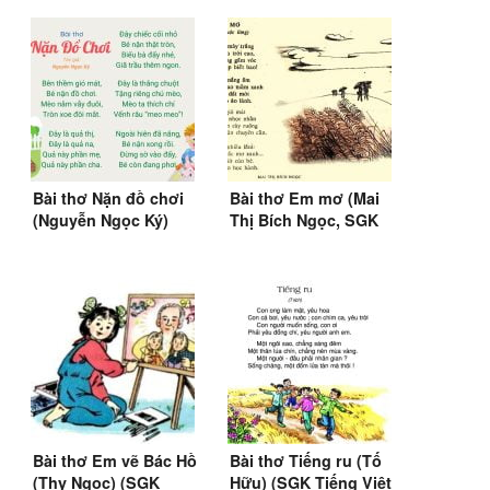
Bài thơ Nặn đồ chơi
Bài thơ Em mơ (Mai
(Nguyễn Ngọc Ký)
Thị Bích Ngọc, SGK
(SGK Tiếng Việt 1)
Tiếng Việt 3)
Bài thơ Em vẽ Bác Hồ
Bài thơ Tiếng ru (Tố
(Thy Ngọc) (SGK
Hữu) (SGK Tiếng Việt