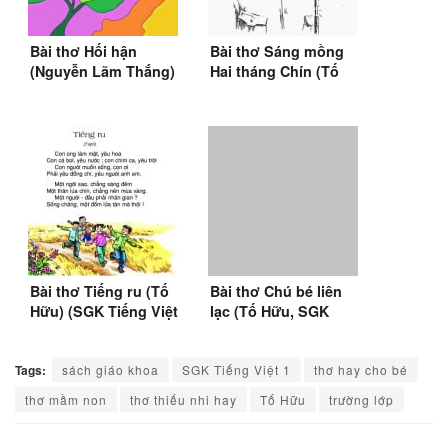
Bài thơ Hối hận
Bài thơ Sáng mồng
(Nguyễn Lãm Thắng)
Hai tháng Chín (Tố
Hữu)
Bài thơ Tiếng ru (Tố
Bài thơ Chú bé liên
Hữu) (SGK Tiếng Việt
lạc (Tố Hữu, SGK
lớp 3)
Tiếng Việt 2)
Tags:
sách giáo khoa
SGK Tiếng Việt 1
thơ hay cho bé
thơ mầm non
thơ thiếu nhi hay
Tố Hữu
trường lớp