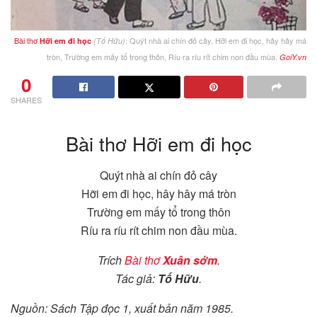
Bài thơ
: Quýt nhà ai chín đỏ cây, Hỡi em đi học, hây hây má
Hỡi em đi học
(Tố Hữu)
tròn, Trường em mấy tổ trong thôn, Ríu ra ríu rít chim non đầu mùa.
GoiY.vn
0
SHARES
Bài thơ Hỡi em đi học
Quýt nhà ai chín đỏ cây
Hỡi em đi học, hây hây má tròn
Trường em mấy tổ trong thôn
Ríu ra ríu rít chim non đầu mùa.
Trích
Bài thơ
Xuân sớm
.
Tác giả:
Tố Hữu
.
Nguồn: Sách Tập đọc 1, xuất bản năm 1985.