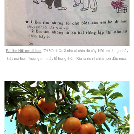
Bài thơ
Hỡi em đi học
(Tố Hữu)
: Quýt nhà ai chín đỏ cây, Hỡi em đi học, hây
hây má tròn, Trường em mấy tổ trong thôn, Ríu ra ríu rít chim non đầu mùa.