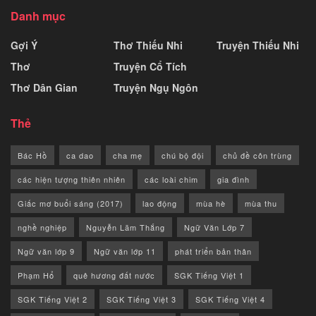
Danh mục
Gợi Ý
Thơ Thiếu Nhi
Truyện Thiếu Nhi
Thơ
Truyện Cổ Tích
Thơ Dân Gian
Truyện Ngụ Ngôn
Thẻ
Bác Hồ
ca dao
cha mẹ
chú bộ đội
chủ đề côn trùng
các hiện tượng thiên nhiên
các loài chim
gia đình
Giấc mơ buổi sáng (2017)
lao động
mùa hè
mùa thu
nghề nghiệp
Nguyễn Lãm Thắng
Ngữ Văn Lớp 7
Ngữ văn lớp 9
Ngữ văn lớp 11
phát triển bản thân
Phạm Hổ
quê hương đất nước
SGK Tiếng Việt 1
SGK Tiếng Việt 2
SGK Tiếng Việt 3
SGK Tiếng Việt 4