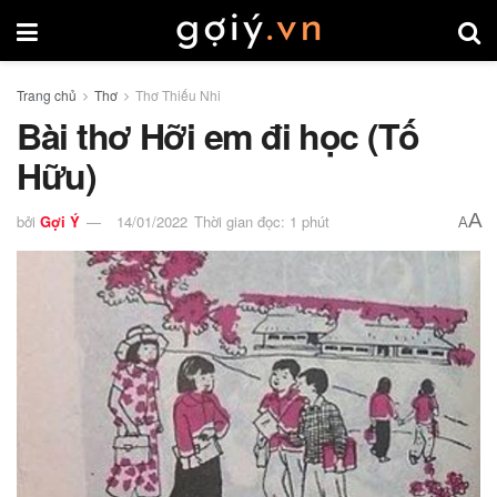
Trang chủ
Thơ
Thơ Thiếu Nhi
Bài thơ Hỡi em đi học (Tố
Hữu)
A
bởi
Gợi Ý
14/01/2022
Thời gian đọc: 1 phút
A