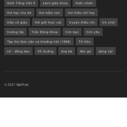
SGK Tiếng Việt 5
sách giáo khoa
thiên nhiên
thơ hay cho bé
thơ mầm non
thơ thiếu nhi hay
thầy cô giáo
thế giới thực vật
truyện thiếu nhi
trò chơi
trường lớp
Trần Đăng Khoa
tình bạn
tình yêu
Tập thơ Góc sân và khoảng trời (1968)
Tố Hữu
vè - đồng dao
Võ Quảng
ông bà
đàn gà
động vật
© 2021
GoiY.vn
.