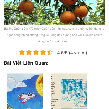
Bài thơ
Xuân sớm
(Tố Hữu)
: Xuân đến năm nay, sớm lạ thường, Trời đang rét
ngọt, sáng nhiều sương, Ong kêu ong dậy đường hoa vải, Rực lúa chiêm
vàng, bướm bướm vàng…
4.5/5 (4 votes)
Bài Viết Liên Quan: