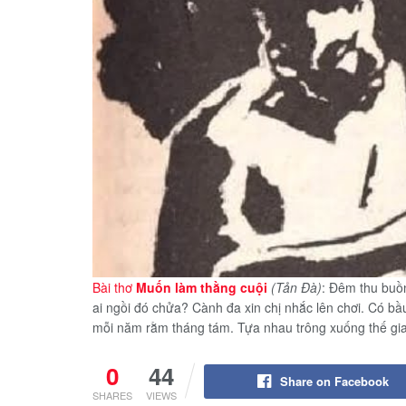
Bài thơ
Muốn làm thằng cuội
(Tản Đà)
: Đêm thu buồ
ai ngồi đó chửa? Cành đa xin chị nhắc lên chơi. Có bầu
mỗi năm rằm tháng tám. Tựa nhau trông xuống thế gia
0
44
Share on Facebook
SHARES
VIEWS