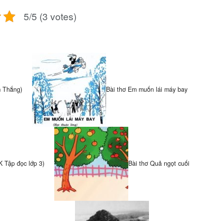
5/5 (3 votes)
m Thắng)
Bài thơ Em muốn lái máy bay
 Tập đọc lớp 3)
Bài thơ Quả ngọt cuối