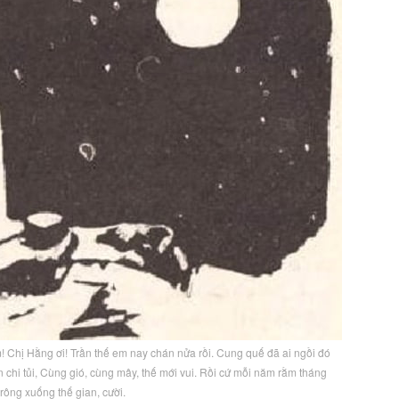
! Chị Hằng ơi! Trần thế em nay chán nửa rồi. Cung quế đã ai ngồi đó
 chi tủi, Cùng gió, cùng mây, thế mới vui. Rồi cứ mỗi năm rằm tháng
rông xuống thế gian, cười.