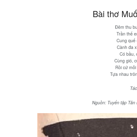
Bài thơ Muố
Đêm thu bu
Trần thế e
Cung quế 
Cành đa xi
Có bầu, c
Cùng gió, c
Rồi cứ mỗi
Tựa nhau trôn
Tác
Nguồn: Tuyển tập Tản 