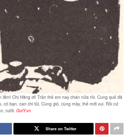
n lắm! Chị Hằng ơi! Trần thế em nay chán nửa rồi. Cung quế đã
, có bạn, can chi tủi, Cùng gió, cùng mây, thế mới vui. Rồi cứ
n, cười.
GoiY.vn
Share on Twitter