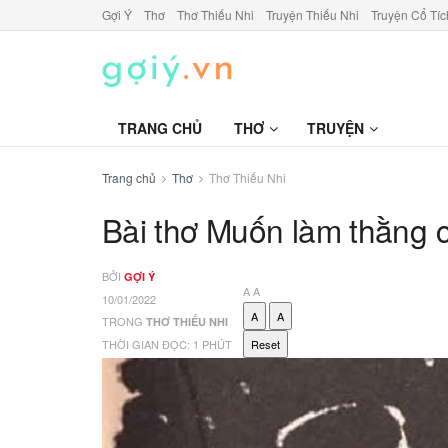
Gợi Ý
Thơ
Thơ Thiếu Nhi
Truyện Thiếu Nhi
Truyện Cổ Tíc
TRANG CHỦ
THƠ
TRUYỆN
Trang chủ
Thơ
Thơ Thiếu Nhi
Bài thơ Muốn làm thằng c
BỞI
GỢI Ý
A
A
10/01/2022
A
A
TRONG
THƠ THIẾU NHI
THỜI GIAN ĐỌC: 1 PHÚT
Reset