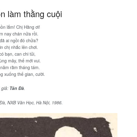
n làm thằng cuội
ồn lắm! Chị Hằng ơi!
m nay chán nửa rồi.
đã ai ngồi đó chửa?
n chị nhắc lên chơi.
ó bạn, can chi tủi,
ùng mây, thế mới vui.
 năm rằm tháng tám.
g xuống thế gian, cười.
 giả:
Tản Đà
.
Đà, NXB Văn Học, Hà Nội, 1986.