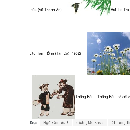
mùa (Võ Thanh An)
Bài thơ Tre
cầu Hàm Rồng (Tản Đà) (1932)
Thằng Bờm | Thằng Bờm có cái 
Tags:
Ngữ văn lớp 8
sách giáo khoa
tết trung t