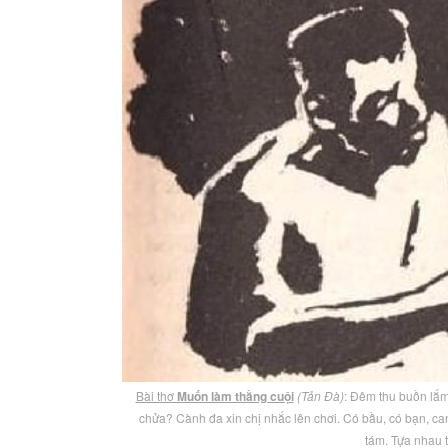
Bài thơ
Muốn làm thằng cuội
(Tản Đà)
: Đêm thu buồn lắm
chửa? Cành đa xin chị nhắc lên chơi. Có bầu, có bạn, can
tám. Tựa nhau t