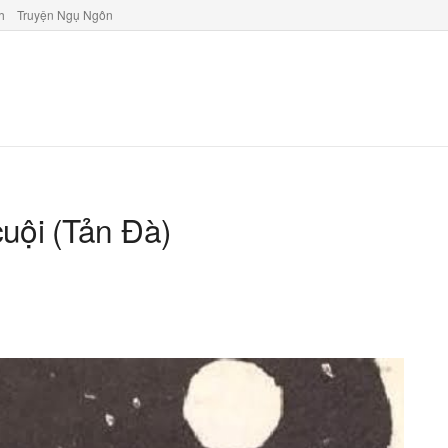
h
Truyện Ngụ Ngôn
uội (Tản Đà)