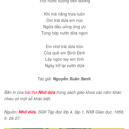
Trút nước xuống bên đường
Khi mà nắng trưa tuôn
Ôm trái dừa em núc
Ngửa đầu uống ừng ực
Từng hớp nước dừa ngon
Em nhớ trái dừa tròn
Của quê em Bình Định
Lấy ngón tay em tính
Ngày trở lại vườn dừa
Tác giả:
Nguyễn Xuân Sanh
.
Bản in của
bài thơ
Nhớ dừa
trong sách giáo khoa các năm khác
nhau có một số khác biệt.
Nguồn:
Nhớ dừa
, SGK Tập đọc lớp 4, tập 1, NXB Giáo dục, 1958,
tr. 26-27.