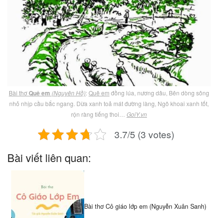
Bài thơ
Quê em
(Nguyên Hồ)
:
Quê em
đồng lúa, nương dâu, Bên dòng sông
nhỏ nhịp cầu bắc ngang. Dừa xanh toả mát đường làng, Ngô khoai xanh tốt,
rộn ràng tiếng thoi…
GoiY.vn
3.7/5 (3 votes)
Bài viết liên quan:
Bài thơ Cô giáo lớp em (Nguyễn Xuân Sanh)