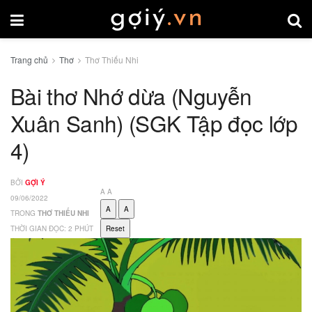
Trang chủ
Thơ
Thơ Thiếu Nhi
Bài thơ Nhớ dừa (Nguyễn
Xuân Sanh) (SGK Tập đọc lớp
4)
BỞI
GỢI Ý
A
A
09/06/2022
A
A
TRONG
THƠ THIẾU NHI
THỜI GIAN ĐỌC: 2 PHÚT
Reset