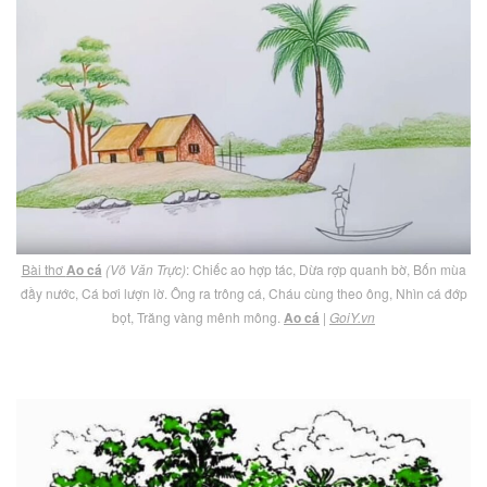
Bài thơ
Ao cá
(Võ Văn Trực)
: Chiếc ao hợp tác, Dừa rợp quanh bờ, Bốn mùa
đầy nước, Cá bơi lượn lờ. Ông ra trông cá, Cháu cùng theo ông, Nhìn cá đớp
bọt, Trăng vàng mênh mông.
Ao cá
|
GoiY.vn