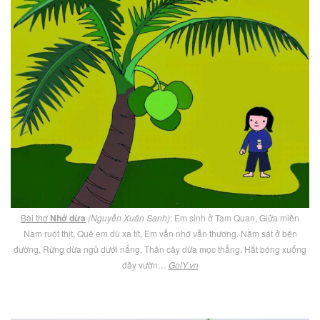
Bài thơ
Nhớ dừa
(Nguyễn Xuân Sanh)
: Em sinh ở Tam Quan, Giữa miền
Nam ruột thịt, Quê em dù xa tít, Em vẫn nhớ vẫn thương. Nằm sát ở bên
đường, Rừng dừa ngủ dưới nắng, Thân cây dừa mọc thẳng, Hắt bóng xuống
đầy vườn…
GoiY.vn