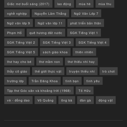
Giấc mơ buổi sáng (2017)
lao động
mùa hè
mùa thu
nghề nghiệp
Nguyễn Lãm Thắng
Ngữ Văn Lớp 7
Ngữ văn lớp 9
Ngữ văn lớp 11
phát triển bản thân
Phạm Hổ
quê hương đất nước
SGK Tiếng Việt 1
SGK Tiếng Việt 2
SGK Tiếng Việt 3
SGK Tiếng Việt 4
SGK Tiếng Việt 5
sách giáo khoa
thiên nhiên
thơ hay cho bé
thơ mầm non
thơ thiếu nhi hay
thầy cô giáo
thế giới thực vật
truyện thiếu nhi
trò chơi
trường lớp
Trần Đăng Khoa
tình bạn
tình yêu
Tập thơ Góc sân và khoảng trời (1968)
Tố Hữu
vè - đồng dao
Võ Quảng
ông bà
đàn gà
động vật