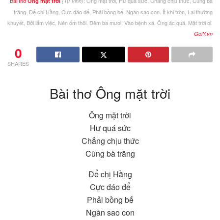
Bài thơ
: Ông mặt trời, Hư quá sức, Chẳng chịu thức, Cùng bà
Ông mặt trời
(Tụ Vinh)
trăng. Để chị Hằng, Cực đáo để, Phải bồng bế, Ngàn sao con. Ít khi tròn, Lại thường
khuyết, Bởi lắm việc, Nên ốm thôi. Đêm ba mươi, Vào bệnh xá, Ông ác quá, Mặt trời ơi.
GoiY.vn
0
SHARES
Bài thơ Ông mặt trời
Ông mặt trời
Hư quá sức
Chẳng chịu thức
Cùng bà trăng
Để chị Hằng
Cực đáo để
Phải bồng bế
Ngàn sao con