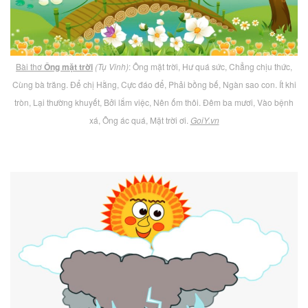
Bài thơ
Ông mặt trời
(Tụ Vinh)
: Ông mặt trời, Hư quá sức, Chẳng chịu thức,
Cùng bà trăng. Để chị Hằng, Cực đáo để, Phải bồng bế, Ngàn sao con. Ít khi
tròn, Lại thường khuyết, Bởi lắm việc, Nên ốm thôi. Đêm ba mươi, Vào bệnh
xá, Ông ác quá, Mặt trời ơi.
GoiY.vn