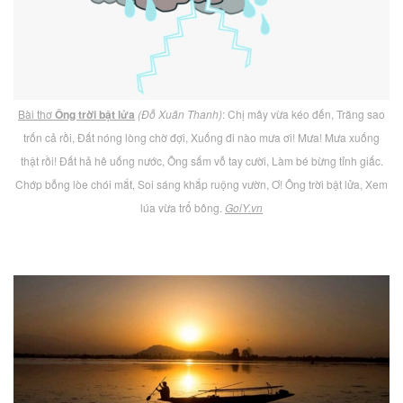
Bài thơ
Ông trời bật lửa
(Đỗ Xuân Thanh)
: Chị mây vừa kéo đến, Trăng sao
trốn cả rồi, Đất nóng lòng chờ đợi, Xuống đi nào mưa ơi! Mưa! Mưa xuống
thật rồi! Đất hả hê uống nước, Ông sấm vỗ tay cười, Làm bé bừng tỉnh giấc.
Chớp bỗng lòe chói mắt, Soi sáng khắp ruộng vườn, Ơ! Ông trời bật lửa, Xem
lúa vừa trổ bông.
GoiY.vn