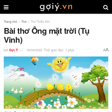
Trang chủ
Thơ
Thơ Thiếu Nhi
Bài thơ Ông mặt trời (Tụ
Vinh)
A
bởi
Gợi Ý
19/04/2022
Thời gian đọc: 1 phút
A