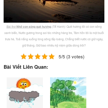
Bài thơ
Nhớ con sông quê hương
(Tế Hanh)
: Quê hương tôi có con sông
xanh biếc, Nước gương trong soi tóc những hàng tre, Tâm hồn tôi là một buổi
trưa hè, Toả nắng xuống lòng sông lấp loáng, Chẳng biết nước có giữ ngày,
giữ tháng, Giữ bao nhiêu kỷ niệm giữa dòng trôi?
5/5 (3 votes)
Bài Viết Liên Quan: