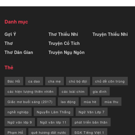
Danh mục
Gợi Ý
Thơ Thiếu Nhi
Truyện Thiếu Nhi
Thơ
Truyện Cổ Tích
Thơ Dân Gian
Truyện Ngụ Ngôn
Thẻ
Bác Hồ
ca dao
cha mẹ
chú bộ đội
chủ đề côn trùng
các hiện tượng thiên nhiên
các loài chim
gia đình
Giấc mơ buổi sáng (2017)
lao động
mùa hè
mùa thu
nghề nghiệp
Nguyễn Lãm Thắng
Ngữ Văn Lớp 7
Ngữ văn lớp 9
Ngữ văn lớp 11
phát triển bản thân
Phạm Hổ
quê hương đất nước
SGK Tiếng Việt 1