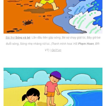
Bài thơ
Sóng và bé
: Lần đầu tiên gặp sóng, Bé sợ chạy giật lùi, Bây giờ bé
đuổi sóng, Sóng nhẹ nhàng rút lui.
(Tranh minh hoa: HS
, BR-
Phạm Hoan
VT)
|
GoiY.vn