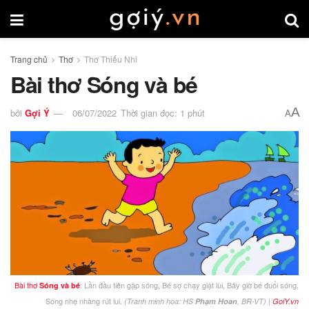
Trang chủ
Thơ
Thơ Thiếu Nhi
Bài thơ Sóng và bé
A
bởi
Gợi Ý
06/07/2022
Thời gian đọc: 1 phút
A
Bài thơ
: Lần đầu tiên gặp sóng, Bé sợ chạy giật lùi, Bây giờ bé đuổi sóng,
Sóng và bé
Sóng nhẹ nhàng rút lui.
|
(Tranh minh hoa: HS
Phạm Hoan
, BR-VT)
GoiY.vn