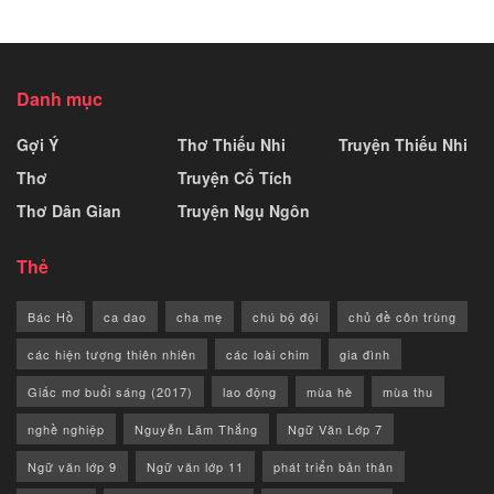
Danh mục
Gợi Ý
Thơ Thiếu Nhi
Truyện Thiếu Nhi
Thơ
Truyện Cổ Tích
Thơ Dân Gian
Truyện Ngụ Ngôn
Thẻ
Bác Hồ
ca dao
cha mẹ
chú bộ đội
chủ đề côn trùng
các hiện tượng thiên nhiên
các loài chim
gia đình
Giấc mơ buổi sáng (2017)
lao động
mùa hè
mùa thu
nghề nghiệp
Nguyễn Lãm Thắng
Ngữ Văn Lớp 7
Ngữ văn lớp 9
Ngữ văn lớp 11
phát triển bản thân