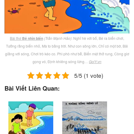
Bài thơ
Bé nhìn biển
(Trần Mạnh Hảo)
: Nghỉ hè với bố, Bé ra biển chơi,
Tưởng rằng biển nhỏ, Mà to bằng trời. Như con sông lớn, Chỉ có một bờ, Bãi
giằng với sóng, Chơi trò kéo co. Phì phò như bễ, Biển mệt thở rung, Còng giơ
gọng vó, Định khiêng sóng lừng…
GoiY.vn
5/5 (1 vote)
Bài Viết Liên Quan: