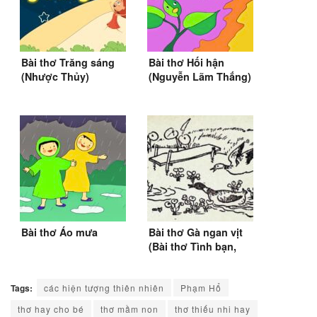
Bài thơ Trăng sáng
Bài thơ Hối hận
(Nhược Thủy)
(Nguyễn Lãm Thắng)
Bài thơ Áo mưa
Bài thơ Gà ngan vịt
(Bài thơ Tình bạn,
SGK Tiếng Việt lớp 2)
Tags:
các hiện tượng thiên nhiên
Phạm Hổ
thơ hay cho bé
thơ mầm non
thơ thiếu nhi hay