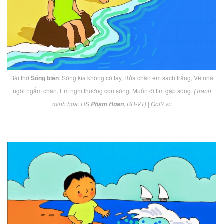
Bài thơ
Sóng biển
: Sóng kia không có tay, Rửa chân em sạch trắng, Về nhà
ngồi ngắm chân, Em nghĩ thương con sóng, Muốn đi tìm gặp sóng.
(Tranh
minh họa: HS
, BR-VT) |
GoiY.vn
Phạm Hoan