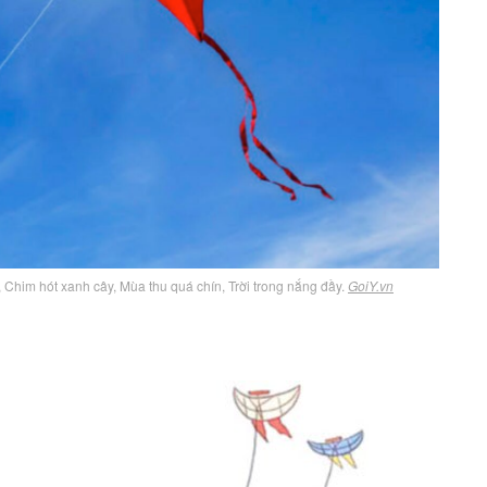
, Chim hót xanh cây, Mùa thu quá chín, Trời trong nắng đầy.
GoiY.vn