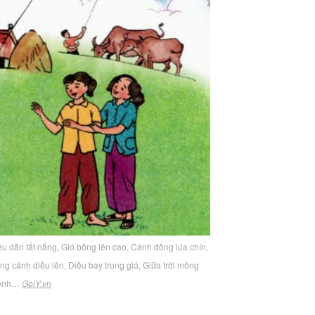
ều dần tắt nắng, Gió bồng lên cao, Cánh đồng lúa chín,
g cánh diều lên, Diều bay trong gió, Giữa trời mông
ênh…
GoiY.vn