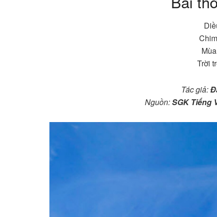
Bài th
Diề
Chim
Mùa 
Trời 
Tác giả:
Đ
Nguồn:
SGK Tiếng V