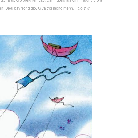
lên, Diều bay trong gió, Giữa trời mông mênh…
GoiY.vn