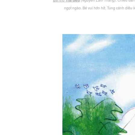
Thả diều
ngọt ngào. Bé vui hớn hở, Tung cánh diều 