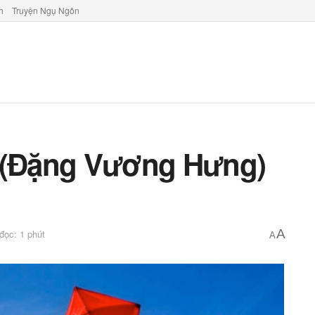
h
Truyện Ngụ Ngôn
u (Đặng Vương Hưng)
A
 đọc: 1 phút
A