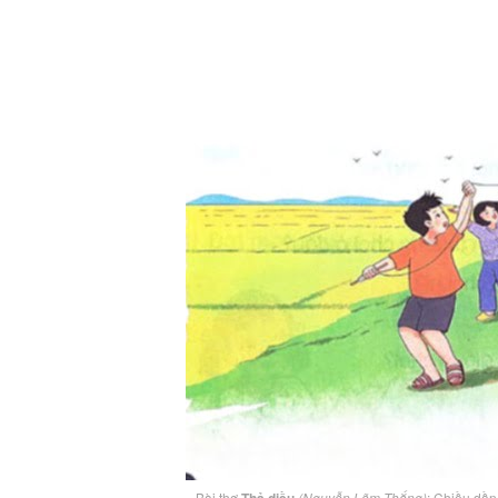
Bài thơ
(Nguyễn Lãm Thắng)
: Chiều dần