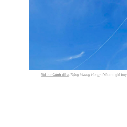
Bài thơ
Cánh diều
(Đặng Vương Hưng)
: Diều no gió bay