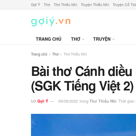
Gợi Ý
Thơ
Thơ Thiếu Nhi
Truyện Thiếu Nhi
Truyện Cổ Tíc
TRANG CHỦ
THƠ
TRUYỆN
Trang chủ
Thơ
Thơ Thiếu Nhi
Bài thơ Cánh diề
(SGK Tiếng Việt 2)
bởi
Gợi Ý
09/09/2022
trong
Thơ Thiếu Nhi
Thời gian