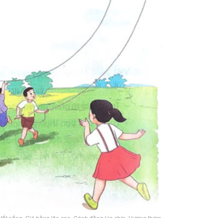
 tắt nắng, Gió bồng lên cao, Cánh đồng lúa chín, Hương thơm