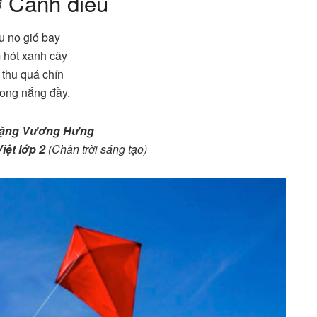
ơ Cánh diều
u no gió bay
 hót xanh cây
thu quá chín
trong nắng đầy.
ặng Vương Hưng
iệt lớp 2
(Chân trời sáng tạo)