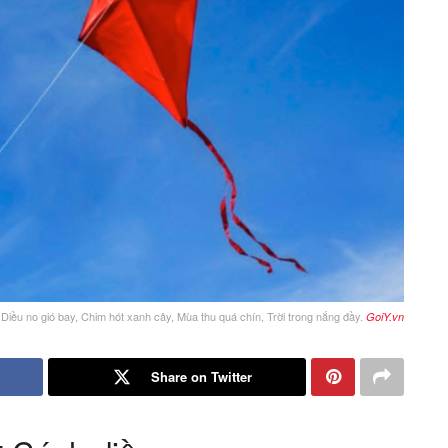
 Diều no gió bay, Chim hót xanh cây, Mùa thu quá chín, Trời trong nắng đầy.
GoiY.vn
Share on Twitter