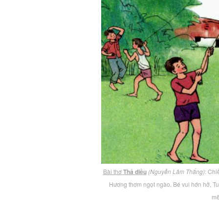
Bài thơ
Thả diều
(Nguyễn Lãm Thắng)
: Chi
Hương thơm ngọt ngào. Bé vui hớn hở, Tun
m