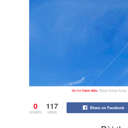
Bài thơ
:
Cánh diều
(Đặng Vương Hưng)
0
117
Share on Facebook
SHARES
VIEWS