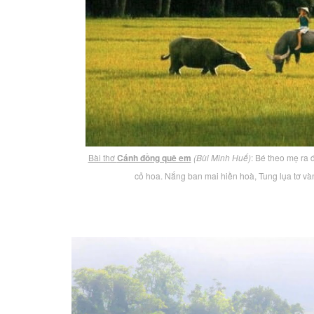
Bài thơ
Cánh đồng quê em
(Bùi Minh Huế)
: Bé theo mẹ ra
cỏ hoa. Nắng ban mai hiền hoà, Tung lụa tơ v