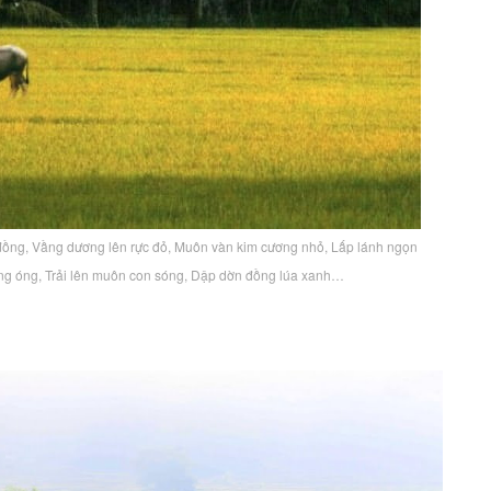
 đồng, Vầng dương lên rực đỏ, Muôn vàn kim cương nhỏ, Lấp lánh ngọn
àng óng, Trải lên muôn con sóng, Dập dờn đồng lúa xanh…