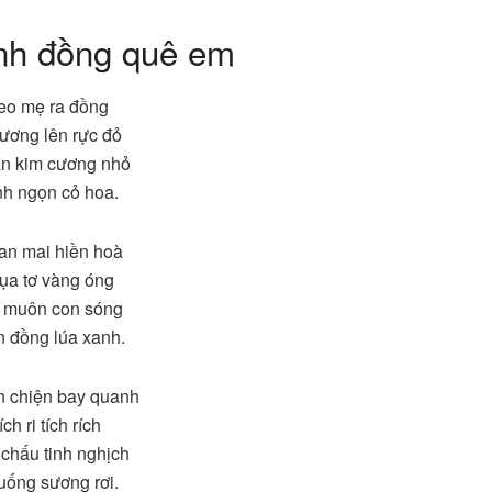
nh đồng quê em
eo mẹ ra đồng
ương lên rực đỏ
n kim cương nhỏ
nh ngọn cỏ hoa.
an mai hiền hoà
ụa tơ vàng óng
n muôn con sóng
 đồng lúa xanh.
n chiện bay quanh
ích ri tích rích
chấu tinh nghịch
uống sương rơi.