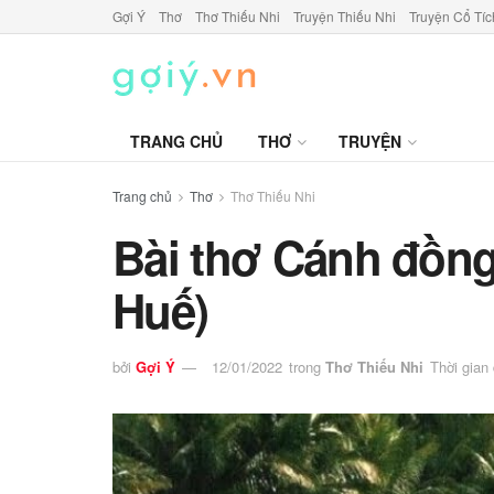
Gợi Ý
Thơ
Thơ Thiếu Nhi
Truyện Thiếu Nhi
Truyện Cổ Tíc
TRANG CHỦ
THƠ
TRUYỆN
Trang chủ
Thơ
Thơ Thiếu Nhi
Bài thơ Cánh đồng
Huế)
bởi
Gợi Ý
12/01/2022
trong
Thơ Thiếu Nhi
Thời gian