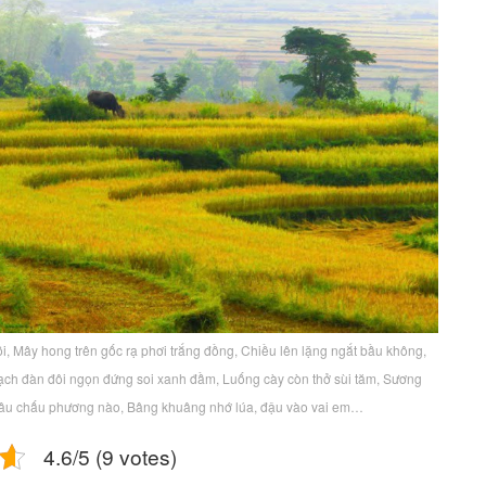
ồi, Mây hong trên gốc rạ phơi trắng đồng, Chiều lên lặng ngắt bầu không,
 Bạch đàn đôi ngọn đứng soi xanh đầm, Luống cày còn thở sùi tăm, Sương
âu chấu phương nào, Bâng khuâng nhớ lúa, đậu vào vai em…
4.6/5 (9 votes)