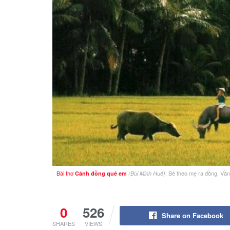
Bài thơ
: Bé theo mẹ ra đồng, Vầ
Cánh đồng quê em
(Bùi Minh Huế)
0
526
Share on Facebook
SHARES
VIEWS