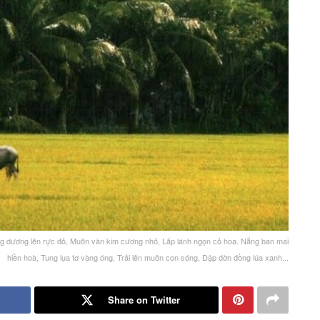
ng dương lên rực đỏ, Muôn vàn kim cương nhỏ, Lấp lánh ngọn cỏ hoa. Nắng ban mai
hiền hoà, Tung lụa tơ vàng óng, Trải lên muôn con sóng, Dập dờn đồng lúa xanh...
Share on Twitter