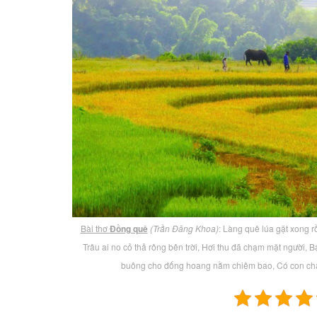
Bài thơ
Đồng quê
(Trần Đăng Khoa)
: Làng quê lúa gặt xong r
Trâu ai no cỏ thả rông bên trời, Hơi thu đã chạm mặt người,
buông cho đống hoang nằm chiêm bao, Có con ch