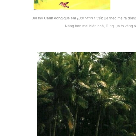
Bài thơ
Cánh đồng quê em
(Bùi Minh Huế)
: Bé theo mẹ ra đồn
Nắng ban mai hiền hoà, Tung lụa tơ vàng 