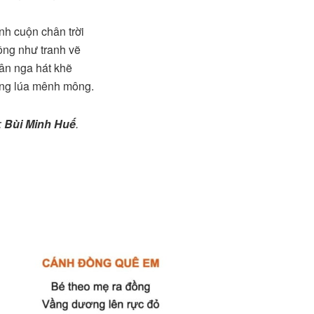
h cuộn chân trời
ng như tranh vẽ
ân nga hát khẽ
ng lúa mênh mông.
:
Bùi Minh Huế
.