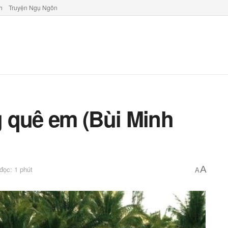
h
Truyện Ngụ Ngôn
 quê em (Bùi Minh
A
 đọc: 1 phút
A