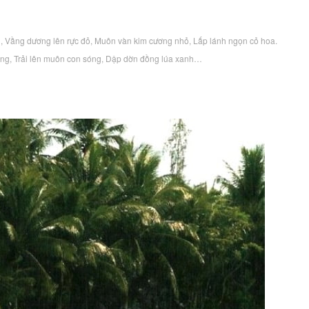
g, Vầng dương lên rực đỏ, Muôn vàn kim cương nhỏ, Lấp lánh ngọn cỏ hoa.
óng, Trải lên muôn con sóng, Dập dờn đồng lúa xanh…