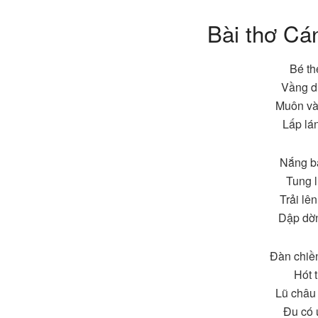
Bài thơ Cá
Bé th
Vầng d
Muôn và
Lấp lá
Nắng b
Tung l
Trải lê
Dập dờn
Đàn chiề
Hót t
Lũ châu 
Đu có 