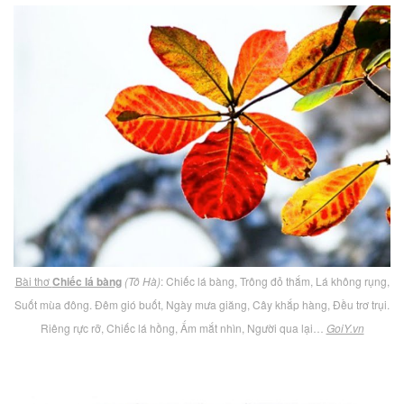
Bài thơ
Chiếc lá bàng
(Tô Hà)
: Chiếc lá bàng, Trông đỏ thắm, Lá không rụng,
Suốt mùa đông. Đêm gió buốt, Ngày mưa giăng, Cây khắp hàng, Đều trơ trụi.
Riêng rực rỡ, Chiếc lá hồng, Ấm mắt nhìn, Người qua lại…
GoiY.vn