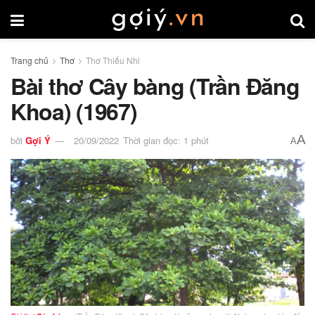
Trang chủ
Thơ
Thơ Thiếu Nhi
Bài thơ Cây bàng (Trần Đăng
Khoa) (1967)
A
bởi
Gợi Ý
20/09/2022
Thời gian đọc: 1 phút
A