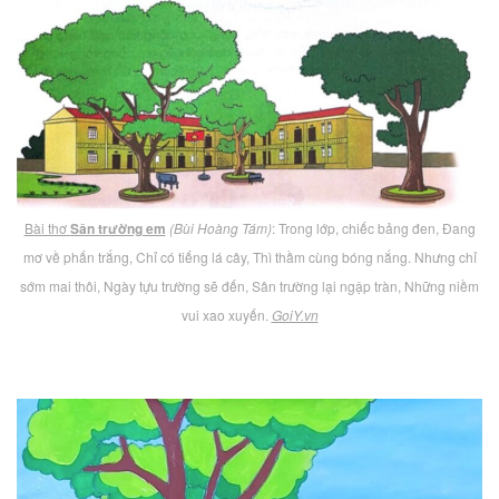
Bài thơ
Sân trường em
(Bùi Hoàng Tám)
: Trong lớp, chiếc bảng đen, Đang
mơ về phấn trắng, Chỉ có tiếng lá cây, Thì thầm cùng bóng nắng. Nhưng chỉ
sớm mai thôi, Ngày tựu trường sẽ đến, Sân trường lại ngập tràn, Những niềm
vui xao xuyến.
GoiY.vn