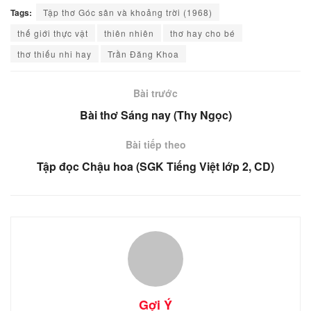
Tags:
Tập thơ Góc sân và khoảng trời (1968)
thế giới thực vật
thiên nhiên
thơ hay cho bé
thơ thiếu nhi hay
Trần Đăng Khoa
Bài trước
Bài thơ Sáng nay (Thy Ngọc)
Bài tiếp theo
Tập đọc Chậu hoa (SGK Tiếng Việt lớp 2, CD)
Gợi Ý