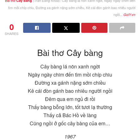
Bài thơ
: Cây bàng lá nõn xanh ngời, Ngày ngày chim đến
Cây bàng
(Trần Đăng Khoa)
tìm mồi chíp chiu, Đường xa gánh nặng sớm chiều, Kê cái đòn gánh bao nhiêu người
ngồi...
GoiY.vn
0
SHARES
Bài thơ Cây bàng
Cây bàng lá nõn xanh ngời
Ngày ngày chim đến tìm mồi chíp chiu
Đường xa gánh nặng sớm chiều
Kê cái đòn gánh bao nhiêu người ngồi
Đêm qua em ngủ đi rồi
Thấy bàng bỗng lớn, tốt tươi lạ thường
Thấy cả Bác Hồ về làng
Cũng ngồi ở gốc cây bàng của em…
1967