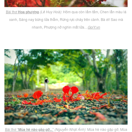
Bài thơ
Hoa phượng
(Lê Huy Hoà)
: Hôm qua còn lấm tấm, Chen lẫn màu lá
xanh, Sáng nay bừng lửa thẫm, Rừng rực cháy trên cành. Bà ơi! Sao mà
nhanh, Phượng nở nghìn mắt lửa…
GoiY.vn
Bài thơ “
Mùa hè nào gặp gỡ..
.”
(Nguyễn Nhật Ánh)
: Mùa hè nào gặp gỡ, Mùa