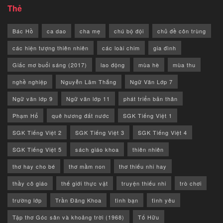
Thẻ
Bác Hồ
ca dao
cha mẹ
chú bộ đội
chủ đề côn trùng
các hiện tượng thiên nhiên
các loài chim
gia đình
Giấc mơ buổi sáng (2017)
lao động
mùa hè
mùa thu
nghề nghiệp
Nguyễn Lãm Thắng
Ngữ Văn Lớp 7
Ngữ văn lớp 9
Ngữ văn lớp 11
phát triển bản thân
Phạm Hổ
quê hương đất nước
SGK Tiếng Việt 1
SGK Tiếng Việt 2
SGK Tiếng Việt 3
SGK Tiếng Việt 4
SGK Tiếng Việt 5
sách giáo khoa
thiên nhiên
thơ hay cho bé
thơ mầm non
thơ thiếu nhi hay
thầy cô giáo
thế giới thực vật
truyện thiếu nhi
trò chơi
trường lớp
Trần Đăng Khoa
tình bạn
tình yêu
Tập thơ Góc sân và khoảng trời (1968)
Tố Hữu