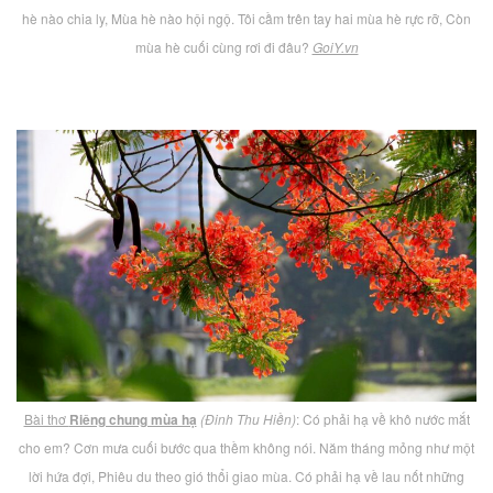
hè nào chia ly, Mùa hè nào hội ngộ. Tôi cầm trên tay hai mùa hè rực rỡ, Còn
mùa hè cuối cùng rơi đi đâu?
GoiY.vn
Bài thơ
Riêng chung mùa hạ
(Đinh Thu Hiền)
: Có phải hạ về khô nước mắt
cho em? Cơn mưa cuối bước qua thềm không nói. Năm tháng mỏng như một
lời hứa đợi, Phiêu du theo gió thổi giao mùa. Có phải hạ về lau nốt những