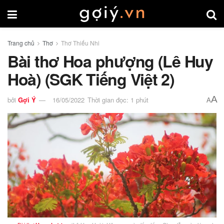
Trang chủ
Thơ
Thơ Thiếu Nhi
Bài thơ Hoa phượng (Lê Huy
Hoà) (SGK Tiếng Việt 2)
A
bởi
Gợi Ý
16/05/2022
Thời gian đọc: 1 phút
A