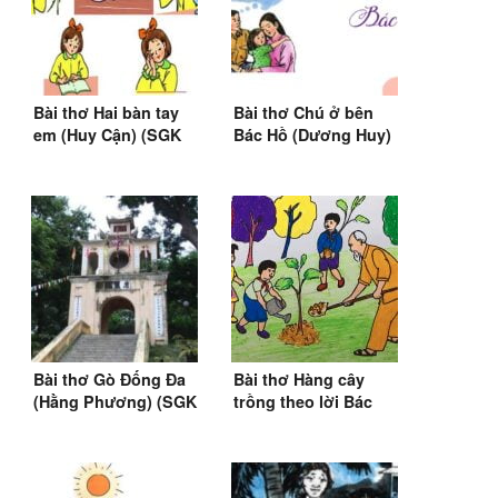
Bài thơ Hai bàn tay
Bài thơ Chú ở bên
em (Huy Cận) (SGK
Bác Hồ (Dương Huy)
Tiếng Việt 3)
(SGK Tiếng Việt Lớp
3)
Bài thơ Gò Đống Đa
Bài thơ Hàng cây
(Hằng Phương) (SGK
trồng theo lời Bác
Tiếng Việt 2)
(SGK Tiếng Việt 2)