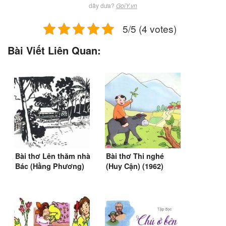
dây dưa?
GoiY.vn
5/5 (4 votes)
Bài Viết Liên Quan:
Bài thơ Lên thăm nhà
Bài thơ Thi nghé
Bác (Hằng Phương)
(Huy Cận) (1962)
(SGK Tiếng Việt 3)
(SGK Tiếng Việt 3)