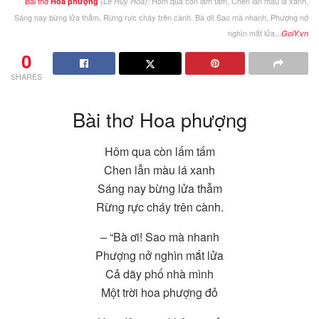
Bài thơ
: Hôm qua còn lấm tấm, Chen lẫn màu lá xanh,
Hoa phượng
(Lê Huy Hoà)
Sáng nay bừng lửa thẫm, Rừng rực cháy trên cành. Bà ơi! Sao mà nhanh, Phượng nở
nghìn mắt lửa...
GoiY.vn
0
SHARES
Bài thơ Hoa phượng
Hôm qua còn lấm tấm
Chen lẫn màu lá xanh
Sáng nay bừng lửa thẫm
Rừng rực cháy trên cành.
– “Bà ơi! Sao mà nhanh
Phượng nở nghìn mắt lửa
Cả dãy phố nhà mình
Một trời hoa phượng đỏ