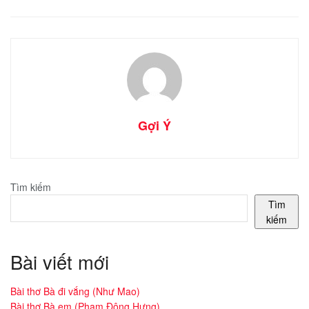
Gợi Ý
Tìm kiếm
Tìm
kiếm
Bài viết mới
Bài thơ Bà đi vắng (Như Mao)
Bài thơ Bà em (Phạm Đông Hưng)