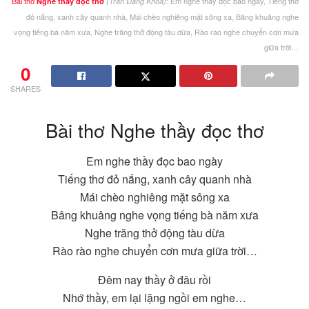
Bài thơ
: Em nghe thầy đọc bao ngày, Tiếng thơ
Nghe thầy đọc thơ
(Trần Đăng Khoa)
đỏ nắng, xanh cây quanh nhà, Mái chèo nghiêng mặt sông xa, Bâng khuâng nghe
vọng tiếng bà năm xưa, Nghe trăng thở động tàu dừa, Rào rào nghe chuyển cơn mưa
giữa trời…
0
SHARES
Bài thơ Nghe thầy đọc thơ
Em nghe thầy đọc bao ngày
Tiếng thơ đỏ nắng, xanh cây quanh nhà
Mái chèo nghiêng mặt sông xa
Bâng khuâng nghe vọng tiếng bà năm xưa
Nghe trăng thở động tàu dừa
Rào rào nghe chuyển cơn mưa giữa trời…
Đêm nay thầy ở đâu rồi
Nhớ thầy, em lại lặng ngồi em nghe…