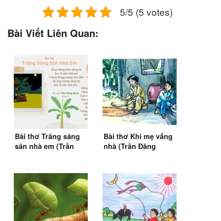
5/5 (5 votes)
Bài Viết Liên Quan:
Bài thơ Trăng sáng
Bài thơ Khi mẹ vắng
sân nhà em (Trần
nhà (Trần Đăng
Đăng Khoa, 1966)
Khoa) (1967)