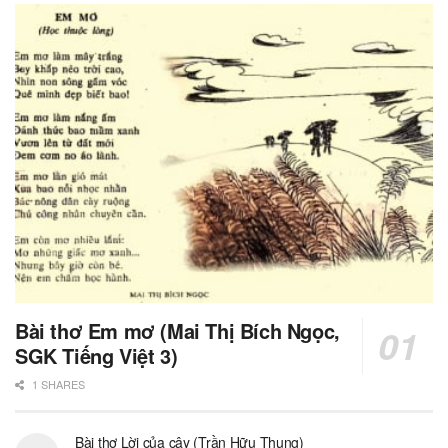
Bài thơ Em mơ (Mai Thị Bích Ngọc,
SGK Tiếng Việt 3)
1 SHARES
Bài thơ Lời của cây (Trần Hữu Thung)