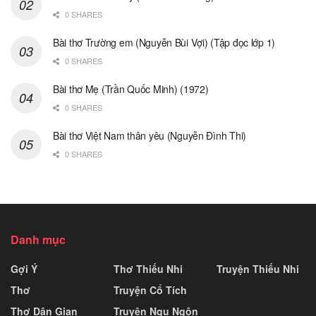
0 SHARES
Bài thơ Trường em (Nguyễn Bùi Vợi) (Tập đọc lớp 1)
0 SHARES
Bài thơ Mẹ (Trần Quốc Minh) (1972)
0 SHARES
Bài thơ Việt Nam thân yêu (Nguyễn Đình Thi)
0 SHARES
Danh mục
Gợi Ý
Thơ Thiếu Nhi
Truyện Thiếu Nhi
Thơ
Truyện Cổ Tích
Thơ Dân Gian
Truyện Ngụ Ngôn