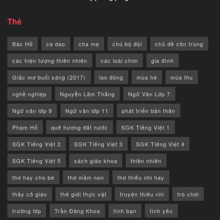
Thẻ
Bác Hồ
ca dao
cha mẹ
chú bộ đội
chủ đề côn trùng
các hiện tượng thiên nhiên
các loài chim
gia đình
Giấc mơ buổi sáng (2017)
lao động
mùa hè
mùa thu
nghề nghiệp
Nguyễn Lãm Thắng
Ngữ Văn Lớp 7
Ngữ văn lớp 9
Ngữ văn lớp 11
phát triển bản thân
Phạm Hổ
quê hương đất nước
SGK Tiếng Việt 1
SGK Tiếng Việt 2
SGK Tiếng Việt 3
SGK Tiếng Việt 4
SGK Tiếng Việt 5
sách giáo khoa
thiên nhiên
thơ hay cho bé
thơ mầm non
thơ thiếu nhi hay
thầy cô giáo
thế giới thực vật
truyện thiếu nhi
trò chơi
trường lớp
Trần Đăng Khoa
tình bạn
tình yêu