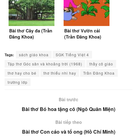
Bài thơ Cây đa (Trần
Bài thơ Vườn cải
Đăng Khoa)
(Trần Đăng Khoa)
(1966)
Tags:
sách giáo khoa
SGK Tiếng Việt 4
Tập thơ Góc sân và khoảng trời (1968)
thầy cô giáo
thơ hay cho bé
thơ thiếu nhi hay
Trần Đăng Khoa
trường lớp
Bài trước
Bài thơ Bó hoa tặng cô (Ngô Quân Miện)
Bài tiếp theo
Bài thơ Con cáo và tổ ong (Hồ Chí Minh)