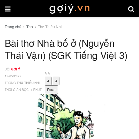
Trang chủ
Thơ
Thơ Thiếu Nhi
Bài thơ Nhà bố ở (Nguyễn
Thái Vận) (SGK Tiếng Việt 3)
BỞI
GỢI Ý
A
A
17/05/2022
A
A
TRONG
THƠ THIẾU NHI
THỜI GIAN ĐỌC: 1 PHÚT
Reset