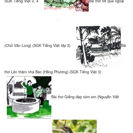
SGK Tiếng Việt 3, 4
Bài thơ Về quê ngoại
(Chử Văn Long) (SGK Tiếng Việt lớp 3)
Bài
thơ Lên thăm nhà Bác (Hằng Phương) (SGK Tiếng Việt 3)
Bài thơ Giếng đẹp xóm em (Nguyễn Viết