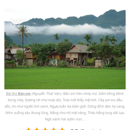
Bài thơ
Bản em
(Nguyễn Thái Vận)
: Bản em trên chóp núi, Sớm bồng bềnh
trong mây, Sương rơi như mưa dội, Trưa mới thấy mặt trời. Cây pơ-mu đầu
dốc, Im như người lính canh, Ngựa tuần tra biên giới, Dừng đỉnh đèo hý vang.
Nhìn xuống sâu thung lũng, Nắng như rót mật vàng, Thác trắng tung dải lụa,
Ngô xanh hai sườn non…