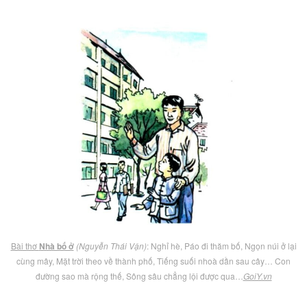
Bài thơ
Nhà bố ở
(Nguyễn Thái Vận)
: Nghỉ hè, Páo đi thăm bố, Ngọn núi ở lại
cùng mây, Mặt trời theo về thành phố, Tiếng suối nhoà dần sau cây… Con
đường sao mà rộng thế, Sông sâu chẳng lội được qua…
GoiY.vn