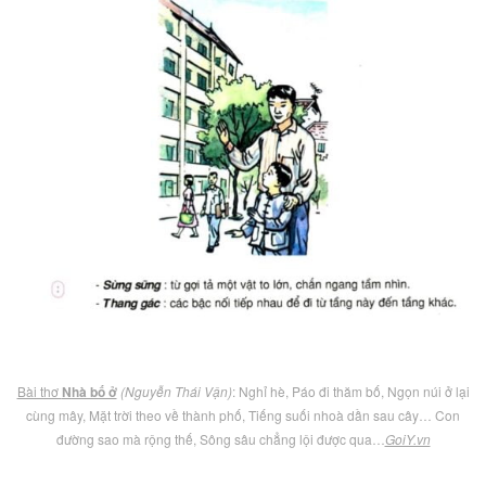
Bài thơ
Nhà bố ở
(Nguyễn Thái Vận)
: Nghỉ hè, Páo đi thăm bố, Ngọn núi ở lại
cùng mây, Mặt trời theo về thành phố, Tiếng suối nhoà dần sau cây… Con
đường sao mà rộng thế, Sông sâu chẳng lội được qua…
GoiY.vn