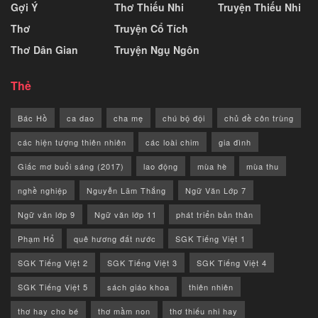
Gợi Ý
Thơ Thiếu Nhi
Truyện Thiếu Nhi
Thơ
Truyện Cổ Tích
Thơ Dân Gian
Truyện Ngụ Ngôn
Thẻ
Bác Hồ
ca dao
cha mẹ
chú bộ đội
chủ đề côn trùng
các hiện tượng thiên nhiên
các loài chim
gia đình
Giấc mơ buổi sáng (2017)
lao động
mùa hè
mùa thu
nghề nghiệp
Nguyễn Lãm Thắng
Ngữ Văn Lớp 7
Ngữ văn lớp 9
Ngữ văn lớp 11
phát triển bản thân
Phạm Hổ
quê hương đất nước
SGK Tiếng Việt 1
SGK Tiếng Việt 2
SGK Tiếng Việt 3
SGK Tiếng Việt 4
SGK Tiếng Việt 5
sách giáo khoa
thiên nhiên
thơ hay cho bé
thơ mầm non
thơ thiếu nhi hay