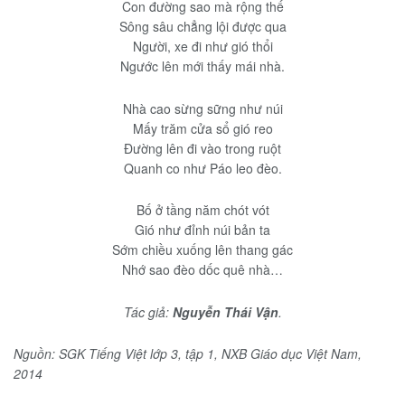
Con đường sao mà rộng thế
Sông sâu chẳng lội được qua
Người, xe đi như gió thổi
Ngước lên mới thấy mái nhà.
Nhà cao sừng sững như núi
Mấy trăm cửa sổ gió reo
Đường lên đi vào trong ruột
Quanh co như Páo leo đèo.
Bố ở tầng năm chót vót
Gió như đỉnh núi bản ta
Sớm chiều xuống lên thang gác
Nhớ sao đèo dốc quê nhà…
Tác giả:
Nguyễn Thái Vận
.
Nguồn: SGK Tiếng Việt lớp 3, tập 1, NXB Giáo dục Việt Nam,
2014