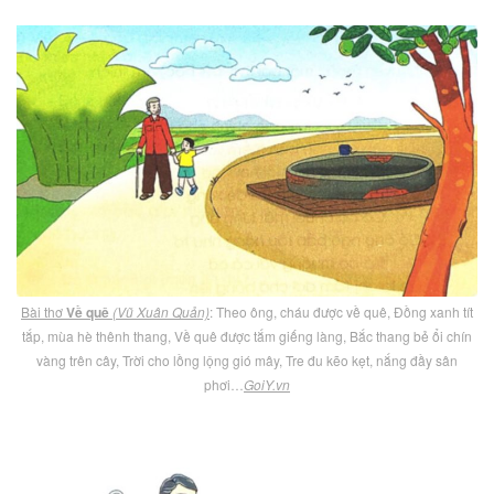
Bài thơ
Về quê
(Vũ Xuân Quản)
: Theo ông, cháu được về quê, Đồng xanh tít
tắp, mùa hè thênh thang, Về quê được tắm giếng làng, Bắc thang bẻ ổi chín
vàng trên cây, Trời cho lồng lộng gió mây, Tre đu kẽo kẹt, nắng đầy sân
phơi…
GoiY.vn