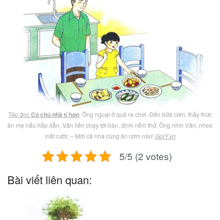
Tập đọc
Cô chủ nhà tí hon
: Ông ngoại ở quê ra chơi. Đến bữa cơm, thấy thức
ăn mẹ nấu hấp dẫn, Vân liền chạy tới bàn, định nếm thử. Ông nhìn Vân, nheo
mắt cười: – Mời cả nhà cùng ăn cơm nào!
GoiY.vn
5/5 (2 votes)
Bài viết liên quan: