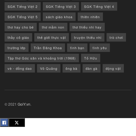
SGK Tiếng Việt 2
SGK Tiếng Việt 3
SGK Tiếng Việt 4
SGK Tiếng Việt 5
sách giáo khoa
thiên nhiên
thơ hay cho bé
thơ mầm non
thơ thiếu nhi hay
thầy cô giáo
thế giới thực vật
truyện thiếu nhi
trò chơi
trường lớp
Trần Đăng Khoa
tình bạn
tình yêu
Tập thơ Góc sân và khoảng trời (1968)
Tố Hữu
vè - đồng dao
Võ Quảng
ông bà
đàn gà
động vật
© 2021
GoiY.vn
.