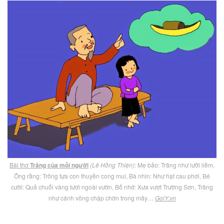
Bài thơ
Trăng của mỗi người
(Lê Hồng Thiện)
: Mẹ bảo: Trăng như lưỡi liềm,
Ông rằng: Trông tựa con thuyền cong mui, Bà nhìn: Như hạt cau phơi, Bé
cười: Quả chuối vàng tươi ngoài vườn, Bố nhớ: Xưa vượt Trường Sơn, Trăng
như cánh võng chập chờn trong mây…
GoiY.vn