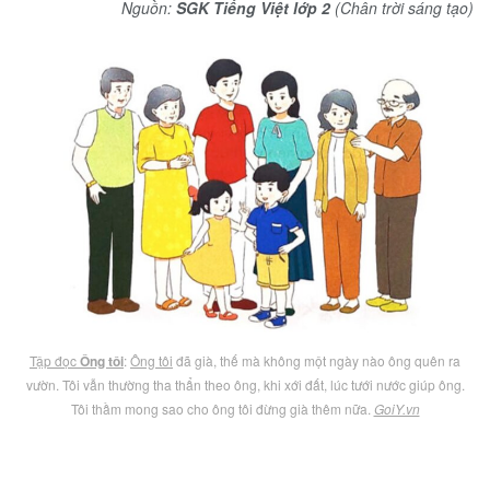
Nguồn:
SGK Tiếng Việt lớp 2
(Chân trời sáng tạo)
Tập đọc
Ông tôi
:
Ông tôi
đã già, thế mà không một ngày nào ông quên ra
vườn. Tôi vẫn thường tha thẩn theo ông, khi xới đất, lúc tưới nước giúp ông.
Tôi thầm mong sao cho ông tôi đừng già thêm nữa.
GoiY.vn