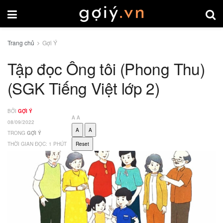
Trang chủ
Gợi Ý
Tập đọc Ông tôi (Phong Thu)
(SGK Tiếng Việt lớp 2)
BỞI
GỢI Ý
A
A
08/09/2022
A
A
TRONG
GỢI Ý
THỜI GIAN ĐỌC: 1 PHÚT
Reset