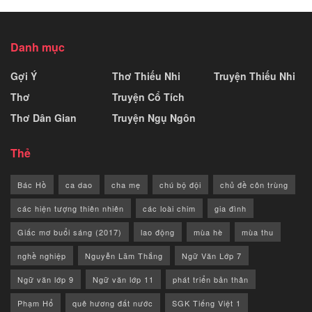
Danh mục
Gợi Ý
Thơ Thiếu Nhi
Truyện Thiếu Nhi
Thơ
Truyện Cổ Tích
Thơ Dân Gian
Truyện Ngụ Ngôn
Thẻ
Bác Hồ
ca dao
cha mẹ
chú bộ đội
chủ đề côn trùng
các hiện tượng thiên nhiên
các loài chim
gia đình
Giấc mơ buổi sáng (2017)
lao động
mùa hè
mùa thu
nghề nghiệp
Nguyễn Lãm Thắng
Ngữ Văn Lớp 7
Ngữ văn lớp 9
Ngữ văn lớp 11
phát triển bản thân
Phạm Hổ
quê hương đất nước
SGK Tiếng Việt 1