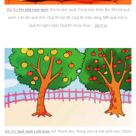
Bài thơ
Họ nhà cam quýt
: Em là cam, quýt, Cùng loài, khác tên, Khi bé quả
xanh, Lớn lên quả chín, Quả thì hơi đỏ, Quả thì màu vàng, Mỗi quả một vị,
Quả thì ngòn ngọt, Quả thì chua chua…
GoiY.vn
Bài thơ
Quả ngọt cuối mùa
(Võ Thanh An)
: Trong vòm lá mới chồi non, Chùm