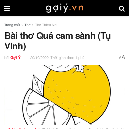
Trang chủ
Thơ
Thơ Thiếu Nhi
Bài thơ Quả cam sành (Tụ
Vinh)
A
bởi
Gợi Ý
20/10/2022
Thời gian đọc: 1 phút
A