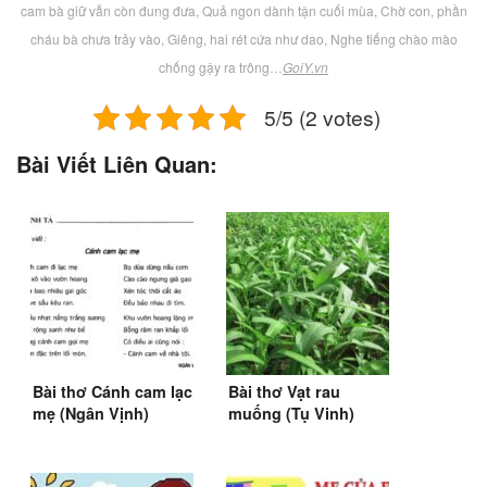
cam bà giữ vẫn còn đung đưa, Quả ngon dành tận cuối mùa, Chờ con, phần
cháu bà chưa trảy vào, Giêng, hai rét cứa như dao, Nghe tiếng chào mào
chống gậy ra trông…
GoiY.vn
5/5 (2 votes)
Bài Viết Liên Quan:
Bài thơ Cánh cam lạc
Bài thơ Vạt rau
mẹ (Ngân Vịnh)
muống (Tụ Vinh)