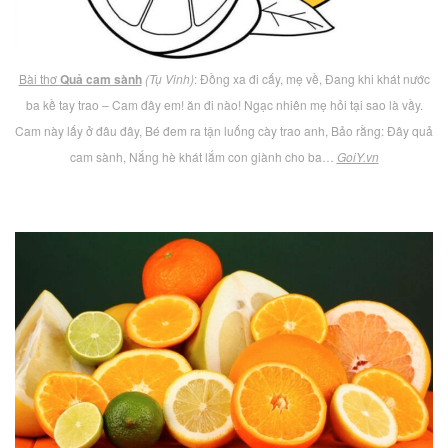
Bài thơ
Quả cam sành
(Tụ Vinh)
: Đồng xa đi cấy, mẹ về, Đang khi khát nước
ba kề tay trao – Cam đây em! ăn đi nào! Ngạc nhiên mẹ hỏi tại sao là vầy.
Cam này lấy ở đâu đây, Bé đem ra tận luống cày trao anh, Bảo rằng: Đây quả
cam sành, Nắng hè khát lắm con giành cho ba…
GoiY.vn