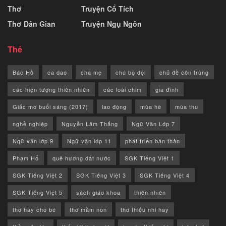
Thơ
Truyện Cổ Tích
Thơ Dân Gian
Truyện Ngụ Ngôn
Thẻ
Bác Hồ
ca dao
cha mẹ
chú bộ đội
chủ đề côn trùng
các hiện tượng thiên nhiên
các loài chim
gia đình
Giấc mơ buổi sáng (2017)
lao động
mùa hè
mùa thu
nghề nghiệp
Nguyễn Lãm Thắng
Ngữ Văn Lớp 7
Ngữ văn lớp 9
Ngữ văn lớp 11
phát triển bản thân
Phạm Hổ
quê hương đất nước
SGK Tiếng Việt 1
SGK Tiếng Việt 2
SGK Tiếng Việt 3
SGK Tiếng Việt 4
SGK Tiếng Việt 5
sách giáo khoa
thiên nhiên
thơ hay cho bé
thơ mầm non
thơ thiếu nhi hay