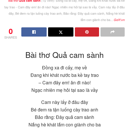
Bài thơ
: Đồng xa đi cấy, mẹ về, Đang khi khát nước ba kề
Quả cam sành
(Tụ Vinh)
tay trao - Cam đây em! ăn đi nào! Ngạc nhiên mẹ hỏi tại sao là vầy. Cam này lấy ở đâu
đây, Bé đem ra tận luống cày trao anh, Bảo rằng: Đây quả cam sành, Nắng hè khát
lắm con giành cho ba...
GoiY.vn
0
SHARES
Bài thơ Quả cam sành
Đồng xa đi cấy, mẹ về
Đang khi khát nước ba kề tay trao
– Cam đây em! ăn đi nào!
Ngạc nhiên mẹ hỏi tại sao là vầy
Cam này lấy ở đâu đây
Bé đem ra tận luống cày trao anh
Bảo rằng: Đây quả cam sành
Nắng hè khát lắm con giành cho ba