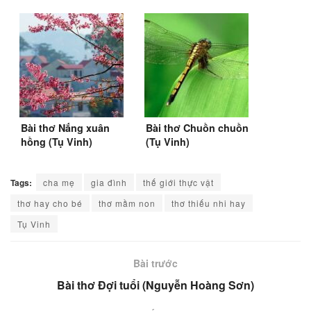
Việt 2)
Bài thơ Nắng xuân
Bài thơ Chuồn chuồn
hồng (Tụ Vinh)
(Tụ Vinh)
Tags:
cha mẹ
gia đình
thế giới thực vật
thơ hay cho bé
thơ mầm non
thơ thiếu nhi hay
Tụ Vinh
Bài trước
Bài thơ Đợi tuổi (Nguyễn Hoàng Sơn)