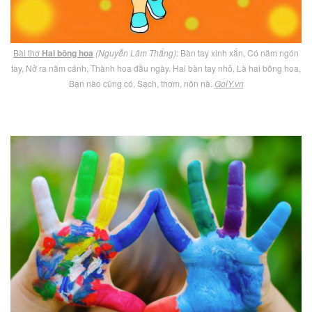
Bài thơ
Hai bông hoa
(Nguyễn Lãm Thắng)
: Bàn tay xinh xắn, Có năm ngón
tay, Nở ra năm cánh, Thành hoa đầu ngày. Hai bàn tay nhỏ, Là hai bông hoa,
Bạn nào cũng có, Sạch, thơm, nõn nà.
GoiY.vn