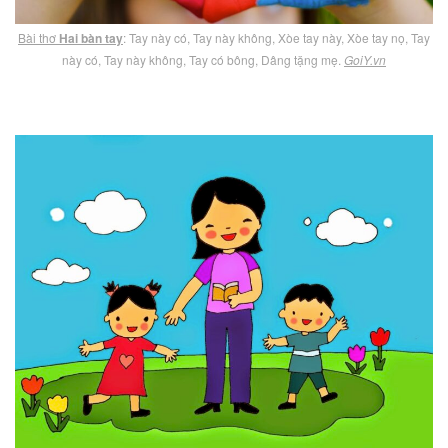
Bài thơ
Hai bàn tay
: Tay này có, Tay này không, Xòe tay này, Xòe tay nọ, Tay
này có, Tay này không, Tay có bông, Dâng tặng mẹ.
GoiY.vn