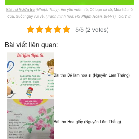
Bài thơ
Vườn trẻ
(Nhược Thủy)
: Em yêu vườn trẻ, Có bạn có cô, Múa hát nô
đùa, Suốt ngày vui vẻ.
(Tranh minh họa: HS
, BR-VT)
|
GoiY.vn
Phạm Hoan
5/5 (2 votes)
Bài viết liên quan:
Bài thơ Bé làm họa sĩ (Nguyễn Lãm Thắng)
Bài thơ Hoa giấy (Nguyễn Lãm Thắng)