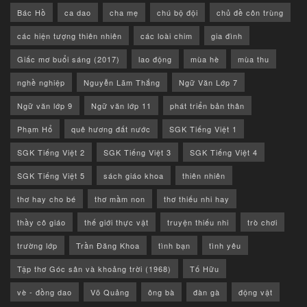
Bác Hồ
ca dao
cha mẹ
chú bộ đội
chủ đề côn trùng
các hiện tượng thiên nhiên
các loài chim
gia đình
Giấc mơ buổi sáng (2017)
lao động
mùa hè
mùa thu
nghề nghiệp
Nguyễn Lãm Thắng
Ngữ Văn Lớp 7
Ngữ văn lớp 9
Ngữ văn lớp 11
phát triển bản thân
Phạm Hổ
quê hương đất nước
SGK Tiếng Việt 1
SGK Tiếng Việt 2
SGK Tiếng Việt 3
SGK Tiếng Việt 4
SGK Tiếng Việt 5
sách giáo khoa
thiên nhiên
thơ hay cho bé
thơ mầm non
thơ thiếu nhi hay
thầy cô giáo
thế giới thực vật
truyện thiếu nhi
trò chơi
trường lớp
Trần Đăng Khoa
tình bạn
tình yêu
Tập thơ Góc sân và khoảng trời (1968)
Tố Hữu
vè - đồng dao
Võ Quảng
ông bà
đàn gà
động vật