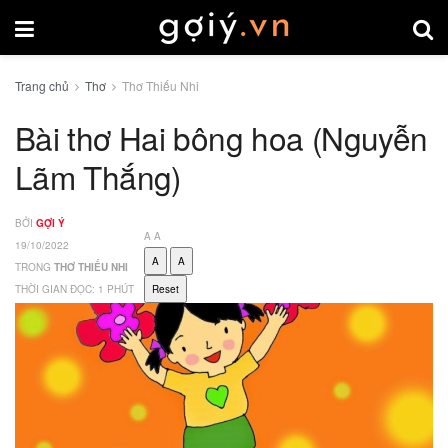
Trang chủ
Thơ
Thơ Thiếu Nhi
Bài thơ Hai bông hoa (Nguyễn
Lãm Thắng)
BỞI
GỢI Ý
A
A
19/10/2022
A
A
TRONG
THƠ THIẾU NHI
THỜI GIAN ĐỌC: 1 PHÚT
Reset