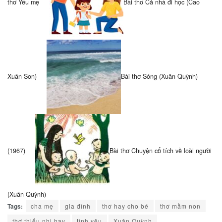
thơ Yêu mẹ
Bài thơ Cả nhà đi học (Cao
Xuân Sơn)
Bài thơ Sóng (Xuân Quỳnh)
(1967)
Bài thơ Chuyện cổ tích về loài người
(Xuân Quỳnh)
Tags:
cha mẹ
gia đình
thơ hay cho bé
thơ mầm non
thơ thiếu nhi hay
tình yêu
Xuân Quỳnh