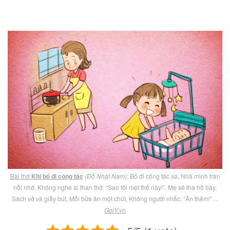
Bài thơ
Khi bố đi công tác
(Đỗ Nhật Nam)
: Bố đi công tác xa, Nhà mình tràn
nỗi nhớ, Không nghe ai than thở: “Sao tôi mệt thế này!”. Mẹ sẽ tha hồ bày,
Sách vở và giấy bút, Mỗi bữa ăn một chút, Không người nhắc: “Ăn thêm!”…
GoiY.vn