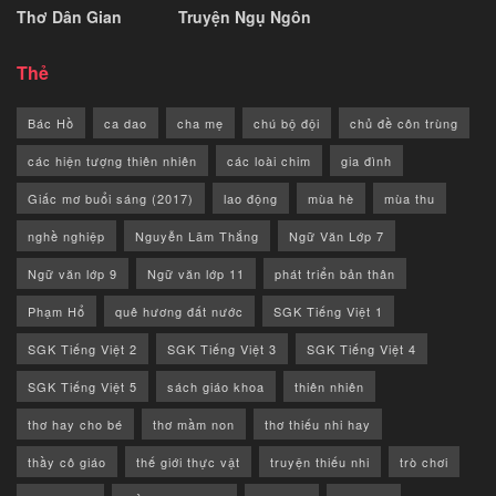
Thơ Dân Gian
Truyện Ngụ Ngôn
Thẻ
Bác Hồ
ca dao
cha mẹ
chú bộ đội
chủ đề côn trùng
các hiện tượng thiên nhiên
các loài chim
gia đình
Giấc mơ buổi sáng (2017)
lao động
mùa hè
mùa thu
nghề nghiệp
Nguyễn Lãm Thắng
Ngữ Văn Lớp 7
Ngữ văn lớp 9
Ngữ văn lớp 11
phát triển bản thân
Phạm Hổ
quê hương đất nước
SGK Tiếng Việt 1
SGK Tiếng Việt 2
SGK Tiếng Việt 3
SGK Tiếng Việt 4
SGK Tiếng Việt 5
sách giáo khoa
thiên nhiên
thơ hay cho bé
thơ mầm non
thơ thiếu nhi hay
thầy cô giáo
thế giới thực vật
truyện thiếu nhi
trò chơi