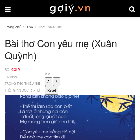
Trang chủ
Thơ
Thơ Thiếu Nhi
Bài thơ Con yêu mẹ (Xuân
Quỳnh)
BỞI
GỢI Ý
A
A
01/10/2022
A
A
TRONG
THƠ THIẾU NHI
THỜI GIAN ĐỌC: 2 PHÚT
Reset