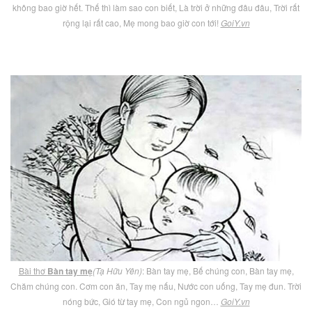
không bao giờ hết. Thế thì làm sao con biết, Là trời ở những đâu đâu, Trời rất
rộng lại rất cao, Mẹ mong bao giờ con tới!
GoiY.vn
Bài thơ
Bàn tay mẹ
(Tạ Hữu Yên)
: Bàn tay mẹ, Bế chúng con, Bàn tay mẹ,
Chăm chúng con. Cơm con ăn, Tay mẹ nấu, Nước con uống, Tay mẹ đun. Trời
nóng bức, Gió từ tay mẹ, Con ngủ ngon…
GoiY.vn