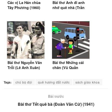
Các vị La Hán chùa
Bài thơ Anh đi anh
Tây Phương (1960)
nhớ quê nhà (Trần
Tuấn Khải)
Bài thơ Nguyễn Văn
Bài thơ Những cái
Trỗi (Lê Anh Xuân)
chân (Vũ Quần
Phương)
Tags:
chú bộ đội
quê hương đất nước
sách giáo khoa
Bài trước
Bài thơ Tết quê bà (Đoàn Văn Cừ) (1941)