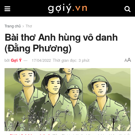
Trang chủ
Thơ
Bài thơ Anh hùng vô danh
(Đằng Phương)
A
bởi
Gợi Ý
17/04/2022
Thời gian đọc: 3 phút
A