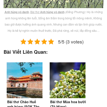
Anh hùng vô danh
,
Bài thơ
Anh hùng vô danh
(Đằng Phương)
: Họ là những
anh hùng không tên tuổi, Sống âm thầm trong bóng tối mông mênh, Không
bao giờ được hưởng ánh quang vinh, Nhưng can đảm và tận tình giúp nước.
Họ là kẻ tự nghìn muôn thuở trước, Ðã phá rừng, xẻ núi, lấp đồng sâu…
5/5 (3 votes)
Bài Viết Liên Quan:
Bài thơ Chào Huế
Bài thơ Mùa hoa bưởi
anh hùng (SGK Tập
(Tô Hùng)