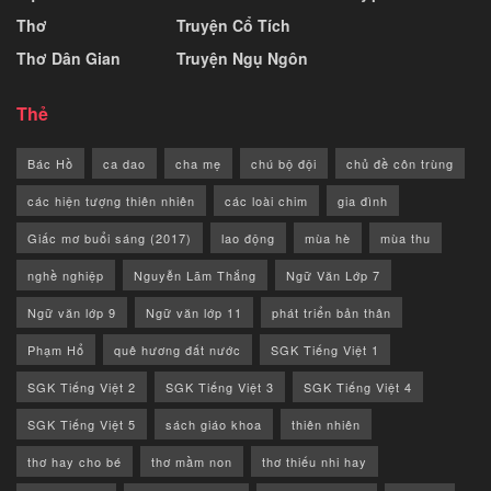
Thơ
Truyện Cổ Tích
Thơ Dân Gian
Truyện Ngụ Ngôn
Thẻ
Bác Hồ
ca dao
cha mẹ
chú bộ đội
chủ đề côn trùng
các hiện tượng thiên nhiên
các loài chim
gia đình
Giấc mơ buổi sáng (2017)
lao động
mùa hè
mùa thu
nghề nghiệp
Nguyễn Lãm Thắng
Ngữ Văn Lớp 7
Ngữ văn lớp 9
Ngữ văn lớp 11
phát triển bản thân
Phạm Hổ
quê hương đất nước
SGK Tiếng Việt 1
SGK Tiếng Việt 2
SGK Tiếng Việt 3
SGK Tiếng Việt 4
SGK Tiếng Việt 5
sách giáo khoa
thiên nhiên
thơ hay cho bé
thơ mầm non
thơ thiếu nhi hay