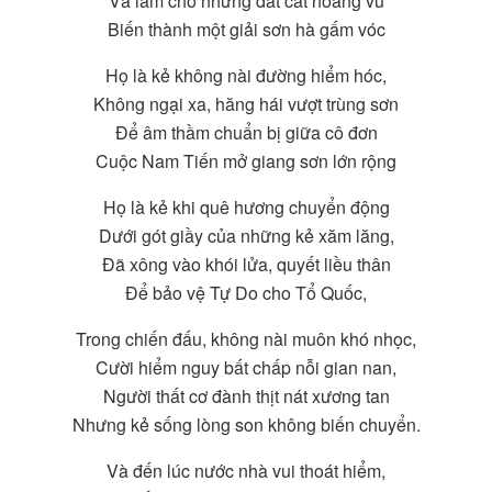
Và làm cho những đất cát hoang vu
Biến thành một giải sơn hà gấm vóc
Họ là kẻ không nài đường hiểm hóc,
Không ngại xa, hăng hái vượt trùng sơn
Ðể âm thầm chuẩn bị giữa cô đơn
Cuộc Nam Tiến mở giang sơn lớn rộng
Họ là kẻ khi quê hương chuyển động
Dưới gót giầy của những kẻ xăm lăng,
Ðã xông vào khói lửa, quyết liều thân
Ðể bảo vệ Tự Do cho Tổ Quốc,
Trong chiến đấu, không nài muôn khó nhọc,
Cười hiểm nguy bất chấp nỗi gian nan,
Người thất cơ đành thịt nát xương tan
Nhưng kẻ sống lòng son không biến chuyển.
Và đến lúc nước nhà vui thoát hiểm,