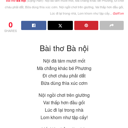
Bài thơ
: Nội đã tám mươi mốt, Mà chẳng khác bé Phương, Đi chơi
Bà nội
(Đặng Hấn)
cháu phải dắt, Bữa dùng thìa xúc cơm. Nội ngồi chơi trên giường, Vai thấp hơn đầu gối,
Lúc đi lại trong nhà, Lom khom như tập cấy...
GoiY.vn
0
SHARES
Bài thơ Bà nội
Nội đã tám mươi mốt
Mà chẳng khác bé Phương
Đi chơi cháu phải dắt
Bữa dùng thìa xúc cơm
Nội ngồi chơi trên giường
Vai thấp hơn đầu gối
Lúc đi lại trong nhà
Lom khom như tập cấy!