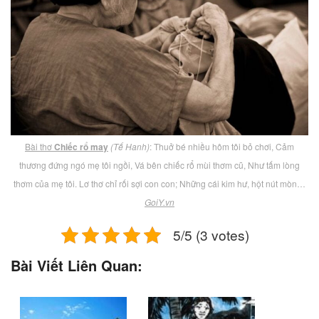
Bài thơ
Chiếc rổ may
(Tế Hanh)
: Thuở bé nhiều hôm tôi bỏ chơi, Cảm
thương đứng ngó mẹ tôi ngồi, Vá bên chiếc rổ mùi thơm cũ, Như tấm lòng
thơm của mẹ tôi. Lơ thơ chỉ rối sợi con con; Những cái kim hư, hột nút mòn…
GoiY.vn
5/5 (3 votes)
Bài Viết Liên Quan: