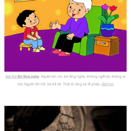
Bài thơ
Bé lắng nghe
: Người lớn nói, bé lắng nghe, Không ngắt lời, không la
hét, Người lớn hỏi, bé trả lời, Thật rõ ràng và lễ phép.
GoiY.vn