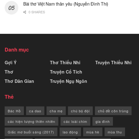
Bài thơ Việt Nam thân yêu (Nguyễn Đình Thi)
0 SHARES
Danh mục
Gợi Ý
Thơ Thiếu Nhi
Truyện Thiếu Nhi
Thơ
Truyện Cổ Tích
Thơ Dân Gian
Truyện Ngụ Ngôn
Thẻ
Bác Hồ
ca dao
cha mẹ
chú bộ đội
chủ đề côn trùng
các hiện tượng thiên nhiên
các loài chim
gia đình
Giấc mơ buổi sáng (2017)
lao động
mùa hè
mùa thu