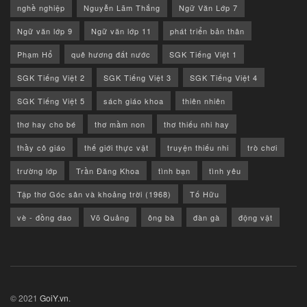
nghề nghiệp
Nguyễn Lãm Thắng
Ngữ Văn Lớp 7
Ngữ văn lớp 9
Ngữ văn lớp 11
phát triển bản thân
Phạm Hổ
quê hương đất nước
SGK Tiếng Việt 1
SGK Tiếng Việt 2
SGK Tiếng Việt 3
SGK Tiếng Việt 4
SGK Tiếng Việt 5
sách giáo khoa
thiên nhiên
thơ hay cho bé
thơ mầm non
thơ thiếu nhi hay
thầy cô giáo
thế giới thực vật
truyện thiếu nhi
trò chơi
trường lớp
Trần Đăng Khoa
tình bạn
tình yêu
Tập thơ Góc sân và khoảng trời (1968)
Tố Hữu
vè - đồng dao
Võ Quảng
ông bà
đàn gà
động vật
© 2021
GoiY.vn
.