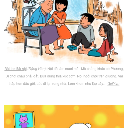
Bài thơ
Bà nội
(Đặng Hấn)
: Nội đã tám mươi mốt, Mà chẳng khác bé Phương,
Đi chơi cháu phải dắt, Bữa dùng thìa xúc cơm. Nội ngồi chơi trên giường, Vai
thấp hơn đầu gối, Lúc đi lại trong nhà, Lom khom như tập cấy…
GoiY.vn