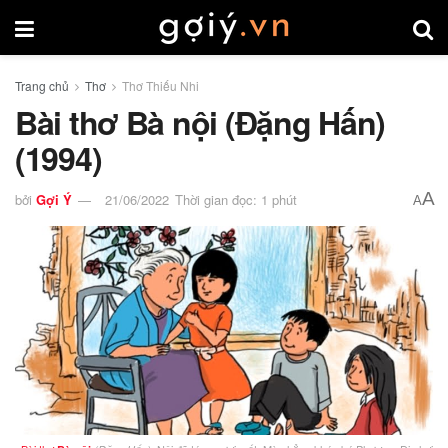
Trang chủ
Thơ
Thơ Thiếu Nhi
Bài thơ Bà nội (Đặng Hấn)
(1994)
A
bởi
Gợi Ý
21/06/2022
Thời gian đọc: 1 phút
A