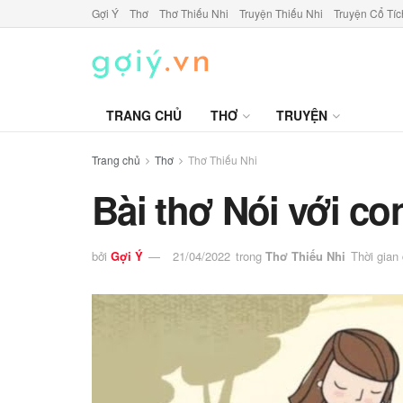
Gợi Ý
Thơ
Thơ Thiếu Nhi
Truyện Thiếu Nhi
Truyện Cổ Tíc
TRANG CHỦ
THƠ
TRUYỆN
Trang chủ
Thơ
Thơ Thiếu Nhi
Bài thơ Nói với c
bởi
Gợi Ý
21/04/2022
trong
Thơ Thiếu Nhi
Thời gian