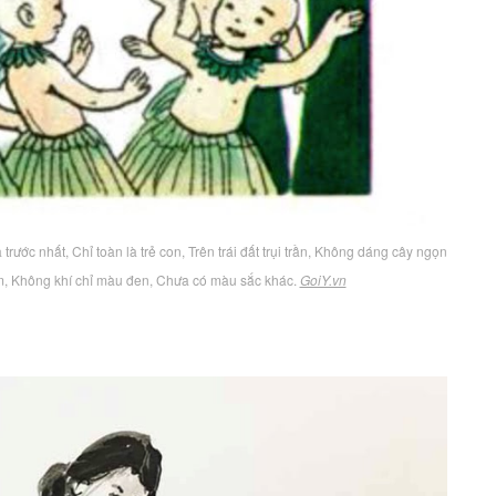
ra trước nhất, Chỉ toàn là trẻ con, Trên trái đất trụi trần, Không dáng cây ngọn
êm, Không khí chỉ màu đen, Chưa có màu sắc khác.
GoiY.vn