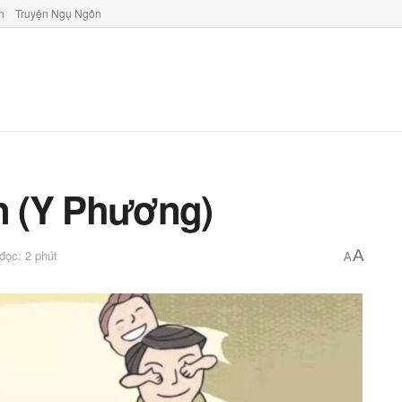
h
Truyện Ngụ Ngôn
on (Y Phương)
A
 đọc: 2 phút
A