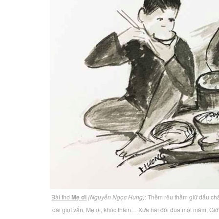
Bài thơ
Mẹ ơi
(Nguyễn Ngọc Hưng)
: Thềm rêu thầm giữ dấu châ
dài giọt vắn, Mẹ ơi, khóc thầm… Xưa hai đôi đũa một mâm, Gi