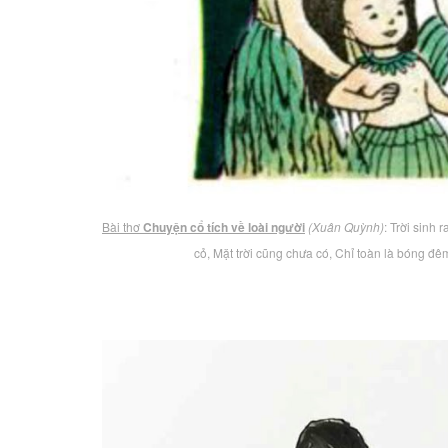
Bài thơ
Chuyện cổ tích về loài người
(Xuân Quỳnh)
: Trời sinh 
cỏ, Mặt trời cũng chưa có, Chỉ toàn là bóng đ