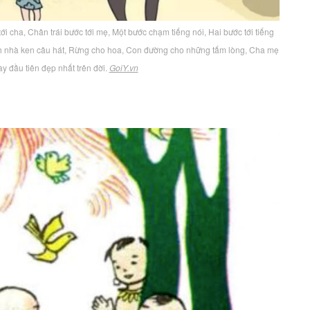
ới cha, Chân trái bước tới mẹ, Một bước chạm tiếng nói, Hai bước tới tiếng
ách nhà ken câu hát, Rừng cho hoa, Con đường cho những tấm lòng, Cha mẹ
y đầu tiên đẹp nhất trên đời.
GoiY.vn