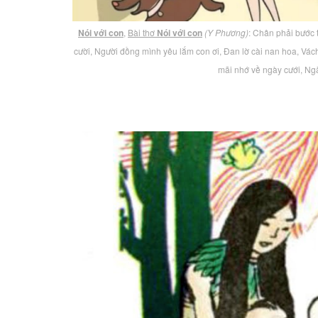
Nói với con
,
Bài thơ
Nói với con
(Y Phương)
: Chân phải bước t
cười, Người đồng mình yêu lắm con ơi, Đan lờ cài nan hoa, V
mãi nhớ về ngày cưới, Ngà