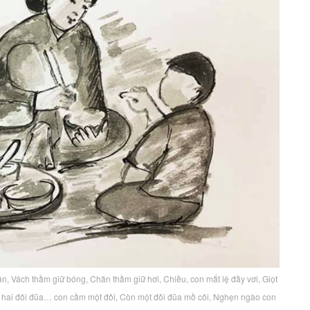
n, Vách thầm giữ bóng, Chăn thầm giữ hơi, Chiều, con mắt lệ đầy vơi, Giọt
ờ hai đôi đũa… con cầm một đôi, Còn một đôi đũa mồ côi, Nghẹn ngào con