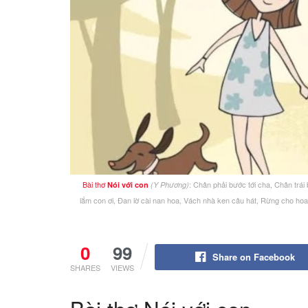
Bài thơ
: Chân phải bước tới cha, Chân trái
Nói với con
(Y Phương)
lắm con ơi, Đan lờ cài nan hoa, Vách nhà ken câu hát, Rừng cho h
0
99
Share on Facebook
SHARES
VIEWS