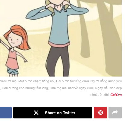
 bước tới mẹ, Một bước chạm tiếng nói, Hai bước tới tiếng cười, Người đồng mình yêu
oa, Con đường cho những tấm lòng, Cha mẹ mãi nhớ về ngày cưới, Ngày đầu tiên đẹp
nhất trên đời.
GoiY.vn
Share on Twitter