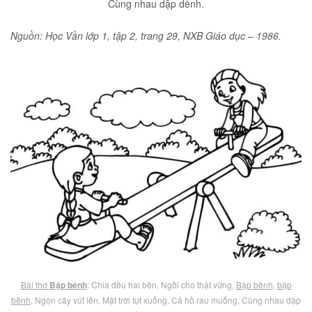
Cùng nhau dập dềnh.
Nguồn: Học Vần lớp 1, tập 2, trang 29, NXB Giáo dục – 1986.
Bài thơ
Bập bênh
: Chia đều hai bên, Ngồi cho thật vững,
Bập bênh
,
bập
bênh
. Ngọn cây vút lên, Mặt trời tụt xuống, Cả hồ rau muống, Cùng nhau dập