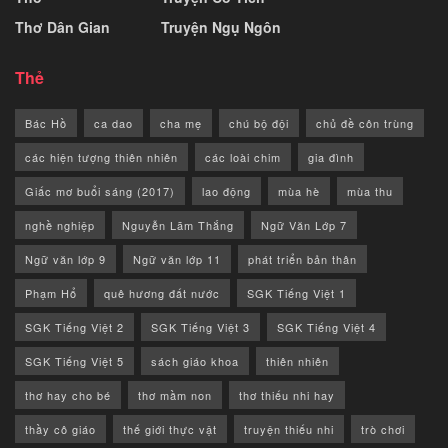
Thơ Dân Gian
Truyện Ngụ Ngôn
Thẻ
Bác Hồ
ca dao
cha mẹ
chú bộ đội
chủ đề côn trùng
các hiện tượng thiên nhiên
các loài chim
gia đình
Giấc mơ buổi sáng (2017)
lao động
mùa hè
mùa thu
nghề nghiệp
Nguyễn Lãm Thắng
Ngữ Văn Lớp 7
Ngữ văn lớp 9
Ngữ văn lớp 11
phát triển bản thân
Phạm Hổ
quê hương đất nước
SGK Tiếng Việt 1
SGK Tiếng Việt 2
SGK Tiếng Việt 3
SGK Tiếng Việt 4
SGK Tiếng Việt 5
sách giáo khoa
thiên nhiên
thơ hay cho bé
thơ mầm non
thơ thiếu nhi hay
thầy cô giáo
thế giới thực vật
truyện thiếu nhi
trò chơi