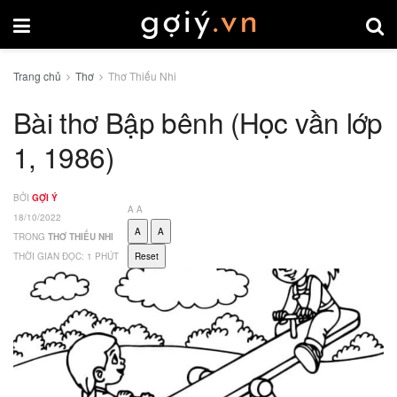
Trang chủ
Thơ
Thơ Thiếu Nhi
Bài thơ Bập bênh (Học vần lớp
1, 1986)
BỞI
GỢI Ý
A
A
18/10/2022
A
A
TRONG
THƠ THIẾU NHI
THỜI GIAN ĐỌC: 1 PHÚT
Reset