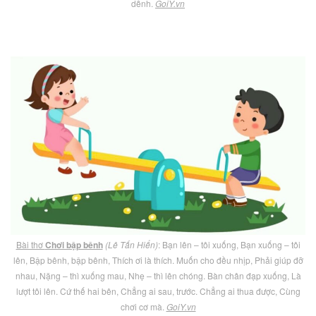
dềnh.
GoiY.vn
Bài thơ
Chơi bập bênh
(Lê Tấn Hiển)
: Bạn lên – tôi xuống, Bạn xuống – tôi
lên, Bập bênh, bập bênh, Thích ơi là thích. Muốn cho đều nhịp, Phải giúp đỡ
nhau, Nặng – thì xuống mau, Nhẹ – thì lên chóng. Bàn chân đạp xuống, Là
lượt tôi lên. Cứ thế hai bên, Chẳng ai sau, trước. Chẳng ai thua được, Cùng
chơi cơ mà.
GoiY.vn