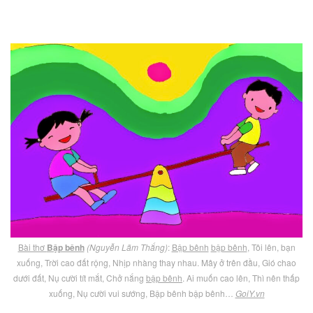
Bài thơ
Bập bênh
(Nguyễn Lãm Thắng)
:
Bập bênh
bập bênh
, Tôi lên, bạn
xuống, Trời cao đất rộng, Nhịp nhàng thay nhau. Mây ở trên đầu, Gió chao
dưới đất, Nụ cười tít mắt, Chở nắng
bập bênh
. Ai muốn cao lên, Thì nên thấp
xuống, Nụ cười vui sướng, Bập bênh bập bênh…
GoiY.vn