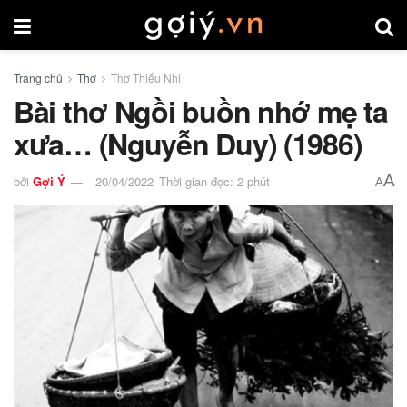
Trang chủ
Thơ
Thơ Thiếu Nhi
Bài thơ Ngồi buồn nhớ mẹ ta
xưa… (Nguyễn Duy) (1986)
A
bởi
Gợi Ý
20/04/2022
Thời gian đọc: 2 phút
A