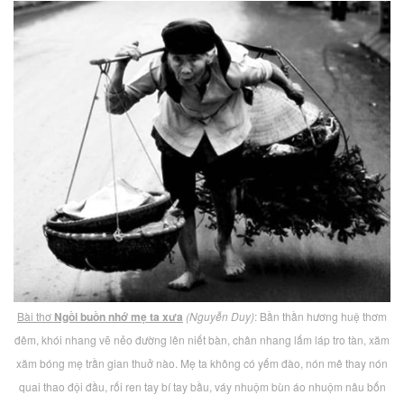
Bài thơ
Ngồi buồn nhớ mẹ ta xưa
(Nguyễn Duy)
: Bần thần hương huệ thơm
đêm, khói nhang vẽ nẻo đường lên niết bàn, chân nhang lấm láp tro tàn, xăm
xăm bóng mẹ trần gian thuở nào. Mẹ ta không có yếm đào, nón mê thay nón
quai thao đội đầu, rối ren tay bí tay bầu, váy nhuộm bùn áo nhuộm nâu bốn