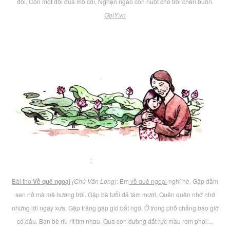
đôi, Còn một đôi đũa mồ côi, Nghẹn ngào con nuốt cho trôi chén buồn.
GoiY.vn
Bài thơ
Về quê ngoại
(Chử Văn Long)
: Em
về quê ngoại
nghỉ hè, Gặp đầm
sen nở mà mê hương trời. Gặp bà tưổi đã tám mươi, Quên quên nhớ nhớ
những lời ngày xưa. Gặp trăng gặp gió bất ngờ, Ở trong phố chẳng bao giờ
có đâu. Bạn bè ríu rít tìm nhau, Qua con đường đất rực màu rơm phơi…