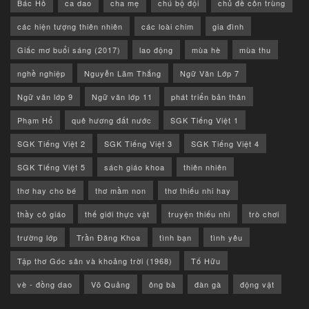
Bác Hồ
ca dao
cha mẹ
chú bộ đội
chủ đề côn trùng
các hiện tượng thiên nhiên
các loài chim
gia đình
Giấc mơ buổi sáng (2017)
lao động
mùa hè
mùa thu
nghề nghiệp
Nguyễn Lãm Thắng
Ngữ Văn Lớp 7
Ngữ văn lớp 9
Ngữ văn lớp 11
phát triển bản thân
Phạm Hổ
quê hương đất nước
SGK Tiếng Việt 1
SGK Tiếng Việt 2
SGK Tiếng Việt 3
SGK Tiếng Việt 4
SGK Tiếng Việt 5
sách giáo khoa
thiên nhiên
thơ hay cho bé
thơ mầm non
thơ thiếu nhi hay
thầy cô giáo
thế giới thực vật
truyện thiếu nhi
trò chơi
trường lớp
Trần Đăng Khoa
tình bạn
tình yêu
Tập thơ Góc sân và khoảng trời (1968)
Tố Hữu
vè - đồng dao
Võ Quảng
ông bà
đàn gà
động vật