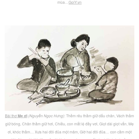
mùa…
GoiY.vn
Bài thơ
Mẹ ơi
(Nguyễn Ngọc Hưng)
: Thềm rêu thầm giữ dấu chân, Vách thầm
giữ bóng, Chăn thầm giữ hơi, Chiều, con mắt lệ đầy vơi, Giọt dài giọt vắn, Mẹ
ơi, khóc thầm… Xưa hai đôi đũa một mâm, Giờ hai đôi đũa… con cầm một