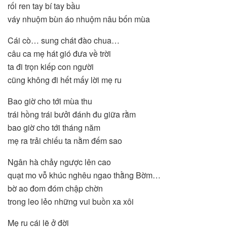
rối ren tay bí tay bầu
váy nhuộm bùn áo nhuộm nâu bốn mùa
Cái cò… sung chát đào chua…
câu ca mẹ hát gió đưa về trời
ta đi trọn kiếp con người
cũng không đi hết mấy lời mẹ ru
Bao giờ cho tới mùa thu
trái hồng trái bưởi đánh đu giữa rằm
bao giờ cho tới tháng năm
mẹ ra trải chiếu ta nằm đếm sao
Ngân hà chảy ngược lên cao
quạt mo vỗ khúc nghêu ngao thằng Bờm…
bờ ao đom đóm chập chờn
trong leo lẻo những vui buồn xa xôi
Mẹ ru cái lẽ ở đời