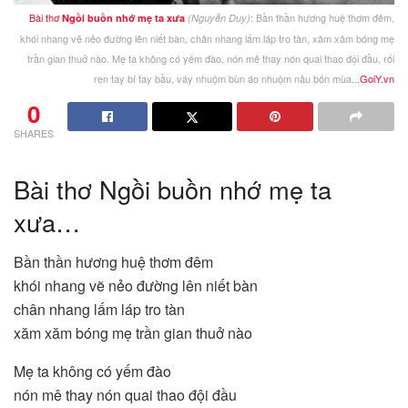
Bài thơ
: Bần thần hương huệ thơm đêm,
Ngồi buồn nhớ mẹ ta xưa
(Nguyễn Duy)
khói nhang vẽ nẻo đường lên niết bàn, chân nhang lấm láp tro tàn, xăm xăm bóng mẹ
trần gian thuở nào. Mẹ ta không có yếm đào, nón mê thay nón quai thao đội đầu, rối
ren tay bí tay bầu, váy nhuộm bùn áo nhuộm nâu bốn mùa...
GoiY.vn
0
SHARES
Bài thơ Ngồi buồn nhớ mẹ ta
xưa…
Bần thần hương huệ thơm đêm
khói nhang vẽ nẻo đường lên niết bàn
chân nhang lấm láp tro tàn
xăm xăm bóng mẹ trần gian thuở nào
Mẹ ta không có yếm đào
nón mê thay nón quai thao đội đầu