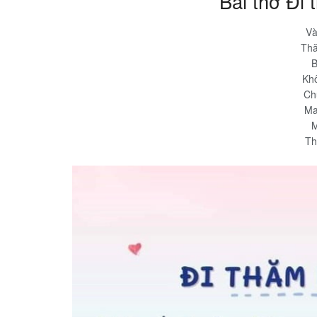
Bài thơ Đi
Và
Thă
B
Kh
Ch
Ma
M
Th