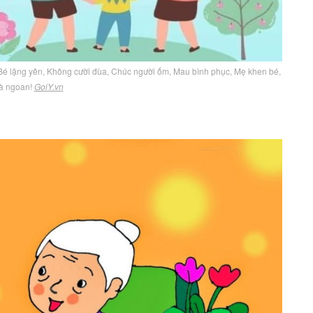
Bé lặng yên, Không cười đùa, Chúc người ốm, Mau bình phục, Mẹ khen bé,
là ngoan!
GoiY.vn