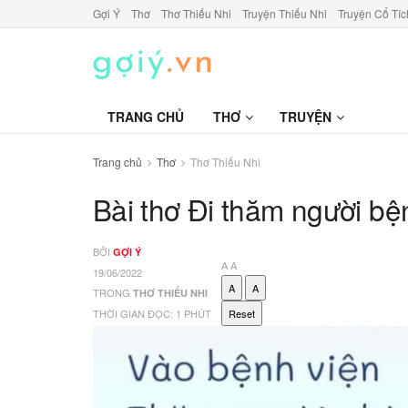
Gợi Ý
Thơ
Thơ Thiếu Nhi
Truyện Thiếu Nhi
Truyện Cổ Tíc
TRANG CHỦ
THƠ
TRUYỆN
Trang chủ
Thơ
Thơ Thiếu Nhi
Bài thơ Đi thăm người bệ
BỞI
GỢI Ý
A
A
19/06/2022
A
A
TRONG
THƠ THIẾU NHI
THỜI GIAN ĐỌC: 1 PHÚT
Reset