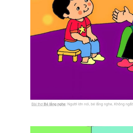
Bài thơ
Bé lắng nghe
: Người lớn nói, bé lắng nghe, Không ngắt l