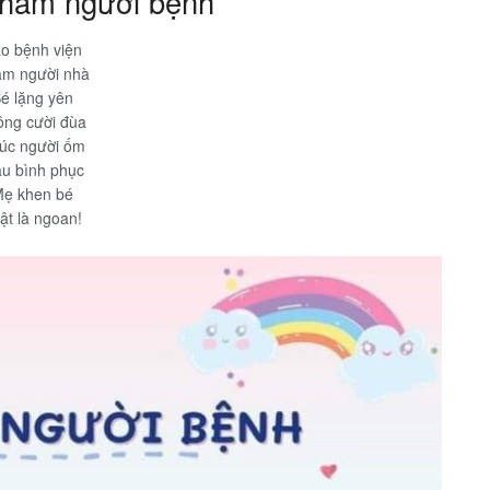
 thăm người bệnh
o bệnh viện
m người nhà
é lặng yên
ông cười đùa
úc người ốm
u bình phục
ẹ khen bé
ật là ngoan!