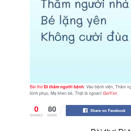
Bài thơ
Đi thăm người bệnh
: Vào bệnh viện, Thăm n
bình phục, Mẹ khen bé, Thật là ngoan!
GoiY.vn
0
80
Share on Facebook
SHARES
VIEWS