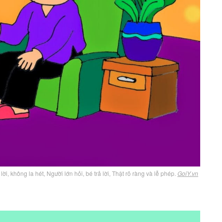
ời, không la hét, Người lớn hỏi, bé trả lời, Thật rõ ràng và lễ phép.
GoiY.vn