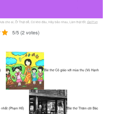
 Đưa cho ai, Ồ! Thật dễ, Có khó đâu, Hãy bảo nhau, Làm thật tốt.
GoiY.vn
5/5 (2 votes)
)
Bài thơ Cô giáo với mùa thu (Vũ Hạnh
p nhất (Phạm Hổ)
Bài thơ Thăm cõi Bác