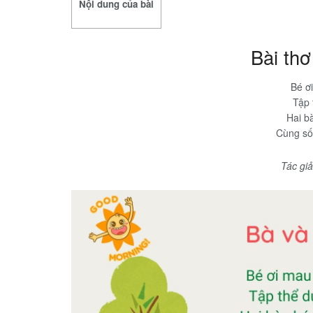
Nội dung của bài
Bài th
Bé ơ
Tập 
Hai b
Cùng số
Tác gi