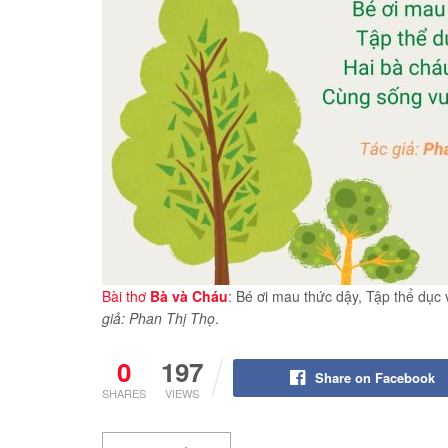
Bài thơ
Bà và Cháu
: Bé ơi mau thức dậy, Tập thể dục
giả: Phan Thị Thọ
.
0
197
Share on Facebook
SHARES
VIEWS