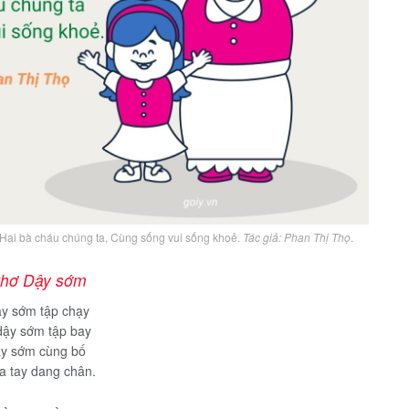
, Hai bà cháu chúng ta, Cùng sống vui sống khoẻ.
Tác giả: Phan Thị Thọ
.
thơ Dậy sớm
ậy sớm tập chạy
dậy sớm tập bay
ậy sớm cùng bố
a tay dang chân.