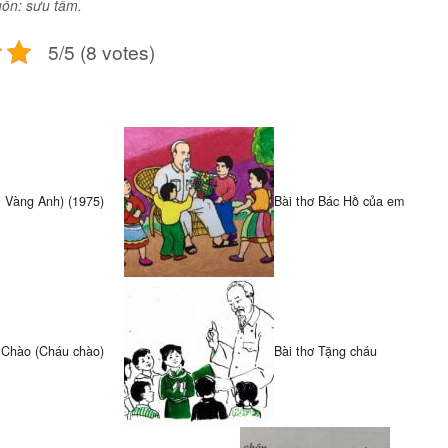
ồn: sưu tầm.
5/5 (8 votes)
ị Vàng Anh) (1975)
Bài thơ Bác Hồ của em
 Chào (Cháu chào)
Bài thơ Tặng cháu