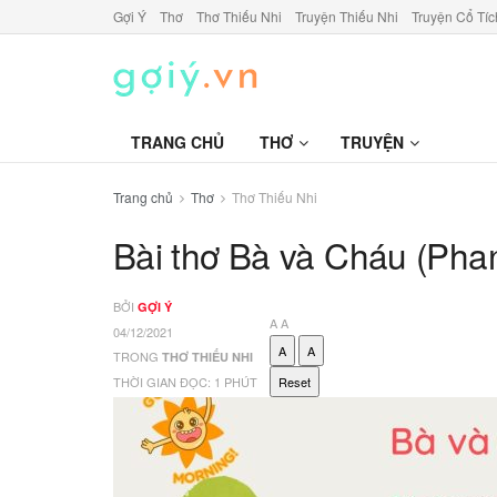
Gợi Ý
Thơ
Thơ Thiếu Nhi
Truyện Thiếu Nhi
Truyện Cổ Tíc
TRANG CHỦ
THƠ
TRUYỆN
Trang chủ
Thơ
Thơ Thiếu Nhi
Bài thơ Bà và Cháu (Pha
BỞI
GỢI Ý
A
A
04/12/2021
A
A
TRONG
THƠ THIẾU NHI
THỜI GIAN ĐỌC: 1 PHÚT
Reset