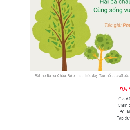
Bài thơ
Bà và Cháu
: Bé ơi mau thức dậy, Tập thể dục với bà
Bài 
Gió d
Chim 
Bé d
Tập đư