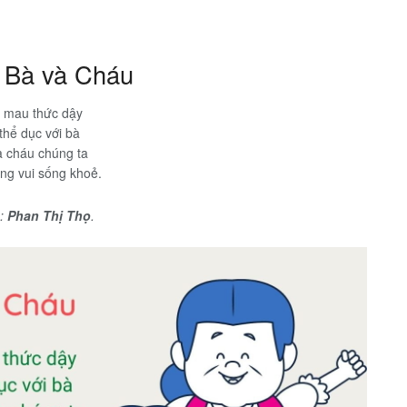
ơ Bà và Cháu
i mau thức dậy
thể dục với bà
à cháu chúng ta
ng vui sống khoẻ.
ả:
Phan Thị Thọ
.