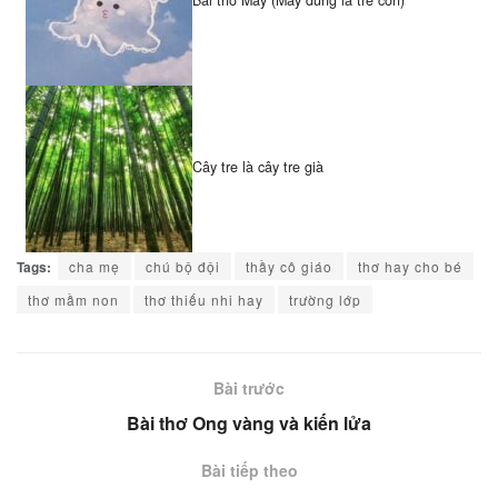
Bài thơ Mây (Mây đúng là trẻ con)
Cây tre là cây tre già
Tags:
cha mẹ
chú bộ đội
thầy cô giáo
thơ hay cho bé
thơ mầm non
thơ thiếu nhi hay
trường lớp
Bài trước
Bài thơ Ong vàng và kiến lửa
Bài tiếp theo