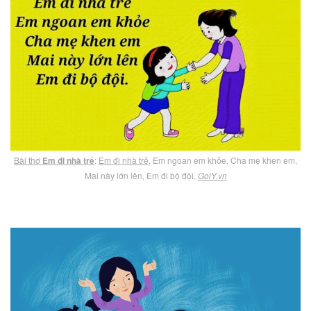
Bài thơ
Em đi nhà trẻ
:
Em đi nhà trẻ
, Em ngoan em khỏe, Cha mẹ khen em,
Mai này lớn lên, Em đi bộ đội.
GoiY.vn