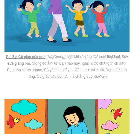
Bài thơ
Cô giáo của con
(Hà Quang)
: Mỗi khi vào lớp, Cô cười thật tươi, Say
sưa giảng bài, Giọng cô ấm áp. Bạn nào hay nghịch, Cô chẳng thích đâu,
Bạn nào chăm ngoan, Cô yêu lắm đấy!… Cần như hạt muối, Đẹp như hoa
rừng,
Cô giáo của con
, Ai mà chẳng quý.
GoiY.vn