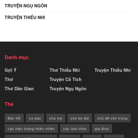
TRUYỆN NGỤ NGÔN
TRUYỆN THIẾU NHI
Danh mục
Gợi Ý
Thơ Thiếu Nhi
Truyện Thiếu Nhi
Thơ
Truyện Cổ Tích
Thơ Dân Gian
Truyện Ngụ Ngôn
Thẻ
Bác Hồ
ca dao
cha mẹ
chú bộ đội
chủ đề côn trùng
các hiện tượng thiên nhiên
các loài chim
gia đình