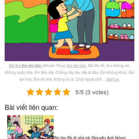
Bài thơ
Em lên bốn
(Nhược Thủy)
:
Em lên bốn
, Đã lớn rồi, Em không vòi,
Không quấy nữa, Em tắm rửa, Chẳng vầy lâu, Mẹ đi đâu, Em không khóc, Giờ
tan học, Em về nhà, Không la cà, Chơi ngoài phố…
GoiY.vn
5/5 (3 votes)
Bài viết liên quan:
Bài thơ Bé đi nhà trẻ (Nguyễn Anh Nông)