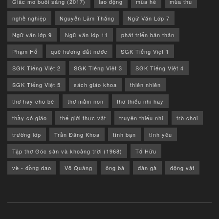
Giấc mơ buổi sáng (2017)
lao động
mùa hè
mùa thu
nghề nghiệp
Nguyễn Lãm Thắng
Ngữ Văn Lớp 7
Ngữ văn lớp 9
Ngữ văn lớp 11
phát triển bản thân
Phạm Hổ
quê hương đất nước
SGK Tiếng Việt 1
SGK Tiếng Việt 2
SGK Tiếng Việt 3
SGK Tiếng Việt 4
SGK Tiếng Việt 5
sách giáo khoa
thiên nhiên
thơ hay cho bé
thơ mầm non
thơ thiếu nhi hay
thầy cô giáo
thế giới thực vật
truyện thiếu nhi
trò chơi
trường lớp
Trần Đăng Khoa
tình bạn
tình yêu
Tập thơ Góc sân và khoảng trời (1968)
Tố Hữu
vè - đồng dao
Võ Quảng
ông bà
đàn gà
động vật