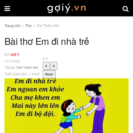
Trang chủ
Thơ
Thơ Thiếu Nhi
Bài thơ Em đi nhà trẻ
BỞI
GỢI Ý
A
A
15/10/2022
A
A
TRONG
THƠ THIẾU NHI
THỜI GIAN ĐỌC: 1 PHÚT
Reset