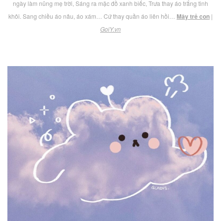
ngày làm nũng mẹ trời, Sáng ra mặc đồ xanh biếc, Trưa thay áo trắng tinh
khôi. Sang chiều áo nâu, áo xám… Cứ thay quần áo liên hồi…
Mây trẻ con
|
GoiY.vn