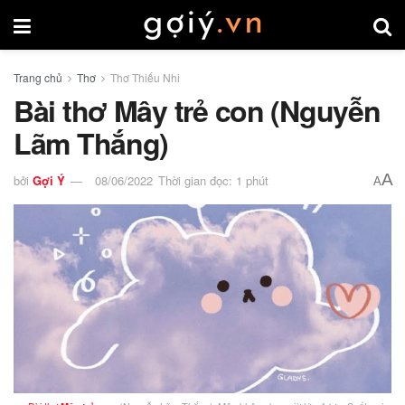
Trang chủ
Thơ
Thơ Thiếu Nhi
Bài thơ Mây trẻ con (Nguyễn
Lãm Thắng)
A
bởi
Gợi Ý
08/06/2022
Thời gian đọc: 1 phút
A