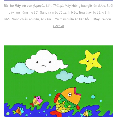
Bài thơ
Mây trẻ con
(Nguyễn Lãm Thắng)
: Mây không bao giờ lớn được, Suốt
ngày làm nũng mẹ trời, Sáng ra mặc đồ xanh biếc, Trưa thay áo trắng tinh
khôi. Sang chiều áo nâu, áo xám… Cứ thay quần áo liên hồi…
Mây trẻ con
|
GoiY.vn