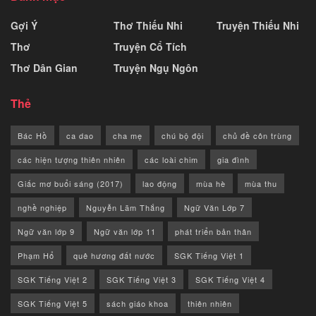
Gợi Ý
Thơ Thiếu Nhi
Truyện Thiếu Nhi
Thơ
Truyện Cổ Tích
Thơ Dân Gian
Truyện Ngụ Ngôn
Thẻ
Bác Hồ
ca dao
cha mẹ
chú bộ đội
chủ đề côn trùng
các hiện tượng thiên nhiên
các loài chim
gia đình
Giấc mơ buổi sáng (2017)
lao động
mùa hè
mùa thu
nghề nghiệp
Nguyễn Lãm Thắng
Ngữ Văn Lớp 7
Ngữ văn lớp 9
Ngữ văn lớp 11
phát triển bản thân
Phạm Hổ
quê hương đất nước
SGK Tiếng Việt 1
SGK Tiếng Việt 2
SGK Tiếng Việt 3
SGK Tiếng Việt 4
SGK Tiếng Việt 5
sách giáo khoa
thiên nhiên