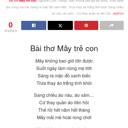
Bài thơ
: Mây không bao giờ lớn được, Suốt ngày
Mây trẻ con
(Nguyễn Lãm Thắng)
làm nũng mẹ trời, Sáng ra mặc đồ xanh biếc, Trưa thay áo trắng tinh khôi. Sang chiều
áo nâu, áo xám... Cứ thay quần áo liên hồi...
GoiY.vn
0
SHARES
Bài thơ Mây trẻ con
Mây không bao giờ lớn được
Suốt ngày làm nũng mẹ trời
Sáng ra mặc đồ xanh biếc
Trưa thay áo trắng tinh khôi
Sang chiều áo nâu, áo xám…
Cứ thay quần áo liên hồi
Thế rồi hết năm hết tháng
Mây mải mê hoài rong chơi