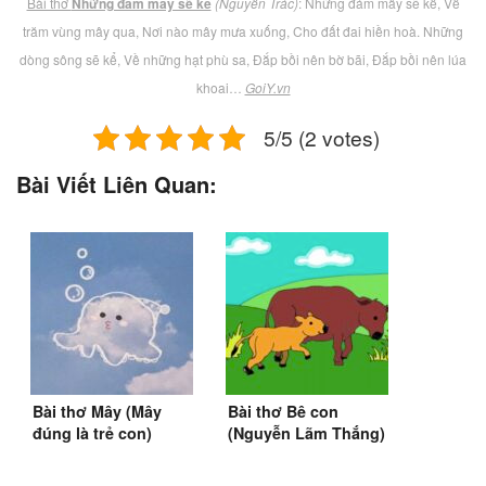
Bài thơ
Những đám mây sẽ kể
(Nguyễn Trác)
: Những đám mây sẽ kể, Về
trăm vùng mây qua, Nơi nào mây mưa xuống, Cho đất đai hiền hoà. Những
dòng sông sẽ kể, Về những hạt phù sa, Đắp bồi nên bờ bãi, Đắp bồi nên lúa
khoai…
GoiY.vn
5/5 (2 votes)
Bài Viết Liên Quan:
Bài thơ Mây (Mây
Bài thơ Bê con
đúng là trẻ con)
(Nguyễn Lãm Thắng)