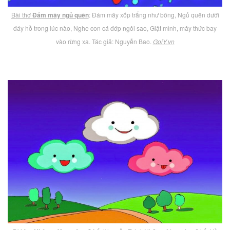
Bài thơ
Đám mây ngủ quên
: Đám mây xốp trắng như bông, Ngủ quên dưới
đáy hồ trong lúc nào, Nghe con cá đớp ngôi sao, Giật mình, mây thức bay
vào rừng xa. Tác giả: Nguyễn Bao.
GoiY.vn