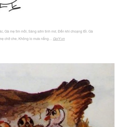
 tác, Gà mẹ tìm mồi, Sáng sớm tinh mơ, Đến khi choạng tối. Gà
Gà mẹ chở che, Không lo mưa nắng…
GoiY.vn