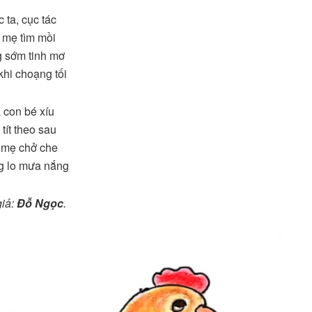
 ta, cục tác
 mẹ tìm mồi
 sớm tinh mơ
hi choạng tối
 con bé xíu
 tít theo sau
 mẹ chở che
g lo mưa nắng
giả:
Đỗ Ngọc
.