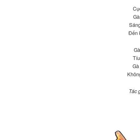
Cục
Gà
Sáng
Đến k
Gà
Tíu
Gà
Khôn
Tác 