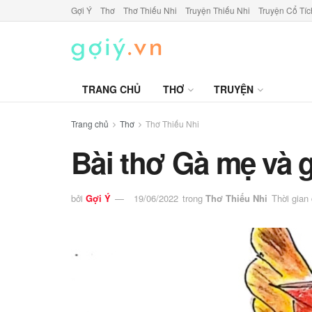
Gợi Ý
Thơ
Thơ Thiếu Nhi
Truyện Thiếu Nhi
Truyện Cổ Tíc
TRANG CHỦ
THƠ
TRUYỆN
Trang chủ
Thơ
Thơ Thiếu Nhi
Bài thơ Gà mẹ và 
bởi
Gợi Ý
19/06/2022
trong
Thơ Thiếu Nhi
Thời gian