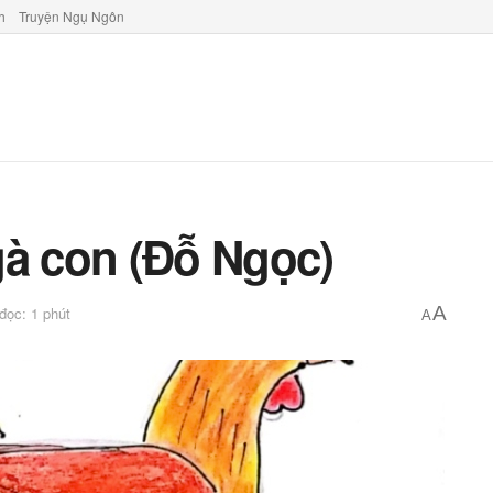
h
Truyện Ngụ Ngôn
gà con (Đỗ Ngọc)
A
 đọc: 1 phút
A