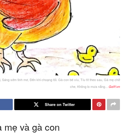
i, Sáng sớm tinh mơ, Đến khi choạng tối. Gà con bé xíu, Tíu tít theo sau, Gà mẹ chở
che, Không lo mưa nắng...
GoiY.vn
Share on Twitter
à mẹ và gà con