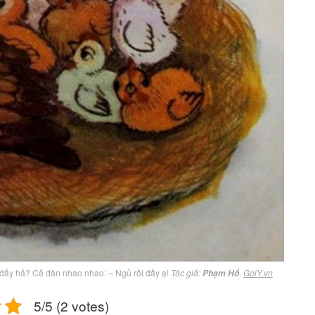
 đấy hả? Cả đàn nhao nhao: – Ngủ rồi đấy ạ!
Tác giả:
.
GoiY.vn
Phạm Hổ
5/5 (2 votes)