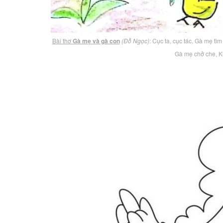
Bài thơ
Gà mẹ và gà con
(Đỗ Ngọc)
: Cục ta, cục tác, Gà mẹ tìm
Gà mẹ chở che, 