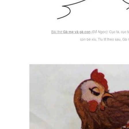
Bài thơ
Gà mẹ và gà con
(Đỗ Ngọc)
: Cục ta, cục
con bé xíu, Tíu tít theo sau, 