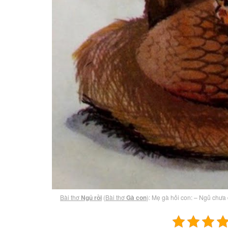
Bài thơ
Ngủ rồi
(
Bài thơ
Gà con
): Mẹ gà hỏi con: – Ngủ chưa