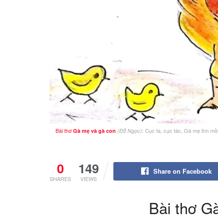
Bài thơ
: Cục ta, cục tác, Gà mẹ tìm mồ
Gà mẹ và gà con
(Đỗ Ngọc)
0
149
Share on Facebook
SHARES
VIEWS
Bài thơ G