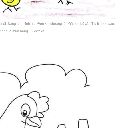
 mồi, Sáng sớm tinh mơ, Đến khi choạng tối. Gà con bé xíu, Tíu tít theo sau,
Không lo mưa nắng…
GoiY.vn