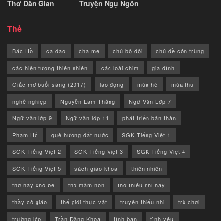
Thơ Dân Gian
Truyện Ngụ Ngôn
Thẻ
Bác Hồ
ca dao
cha mẹ
chú bộ đội
chủ đề côn trùng
các hiện tượng thiên nhiên
các loài chim
gia đình
Giấc mơ buổi sáng (2017)
lao động
mùa hè
mùa thu
nghề nghiệp
Nguyễn Lãm Thắng
Ngữ Văn Lớp 7
Ngữ văn lớp 9
Ngữ văn lớp 11
phát triển bản thân
Phạm Hổ
quê hương đất nước
SGK Tiếng Việt 1
SGK Tiếng Việt 2
SGK Tiếng Việt 3
SGK Tiếng Việt 4
SGK Tiếng Việt 5
sách giáo khoa
thiên nhiên
thơ hay cho bé
thơ mầm non
thơ thiếu nhi hay
thầy cô giáo
thế giới thực vật
truyện thiếu nhi
trò chơi
trường lớp
Trần Đăng Khoa
tình bạn
tình yêu