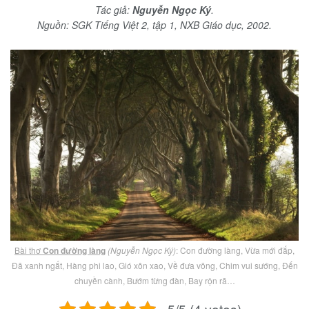
Tác giả:
Nguyễn Ngọc Ký
.
Nguồn: SGK Tiếng Việt 2, tập 1, NXB Giáo dục, 2002.
Bài thơ
Con đường làng
(Nguyễn Ngọc Ký)
: Con đường làng, Vừa mới đắp,
Đã xanh ngắt, Hàng phi lao, Gió xôn xao, Về đưa võng, Chim vui sướng, Đến
chuyền cành, Bướm từng đàn, Bay rộn rã…
5/5 (4 votes)