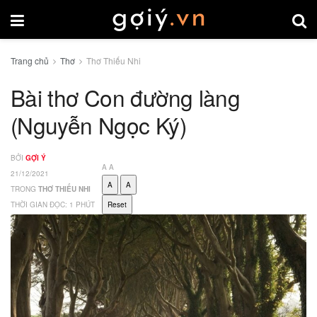
Trang chủ
Thơ
Thơ Thiếu Nhi
Bài thơ Con đường làng
(Nguyễn Ngọc Ký)
BỞI
GỢI Ý
A
A
21/12/2021
A
A
TRONG
THƠ THIẾU NHI
THỜI GIAN ĐỌC: 1 PHÚT
Reset