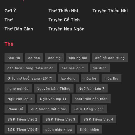
Gợi Ý
Thơ Thiếu Nhi
Truyện Thiếu Nhi
Thơ
Truyện Cổ Tích
Thơ Dân Gian
Truyện Ngụ Ngôn
Thẻ
Bác Hồ
ca dao
cha mẹ
chú bộ đội
chủ đề côn trùng
các hiện tượng thiên nhiên
các loài chim
gia đình
Giấc mơ buổi sáng (2017)
lao động
mùa hè
mùa thu
nghề nghiệp
Nguyễn Lãm Thắng
Ngữ Văn Lớp 7
Ngữ văn lớp 9
Ngữ văn lớp 11
phát triển bản thân
Phạm Hổ
quê hương đất nước
SGK Tiếng Việt 1
SGK Tiếng Việt 2
SGK Tiếng Việt 3
SGK Tiếng Việt 4
SGK Tiếng Việt 5
sách giáo khoa
thiên nhiên