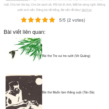
mặt, Cho bé rửa tay, Cho bé sạch sẽ, Rồi bé đi chơi, Mắt bé sáng ngời, Miệng
cười xinh xắn, Răng bé rất trắng, Bé cắn rất đau!
GoiY.vn
5/5 (2 votes)
Bài viết liên quan:
Bài thơ Tre vui tre cười (Võ Quảng)
Bài thơ Muốn làm thằng cuội (Tản Đà)