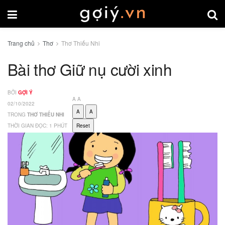
Trang chủ
Thơ
Thơ Thiếu Nhi
Bài thơ Giữ nụ cười xinh
BỞI
GỢI Ý
A
A
02/10/2022
A
A
TRONG
THƠ THIẾU NHI
THỜI GIAN ĐỌC: 1 PHÚT
Reset