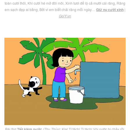
toàn cười thôi, Khi cười hé mở đôi môi, Xinh tươi để lộ cả mười cái răng, Răng
em sạch đẹp ai bằng, Bởi vì em biết chải răng mỗi ngày…
Giữ nụ cười xinh
|
GoiY.vn
Bài thơ
Tiết kiệm nước
(Thu Thủy)
: Kìa! Tí tách! Tí tách! Vòi nước bị chảy rồi,