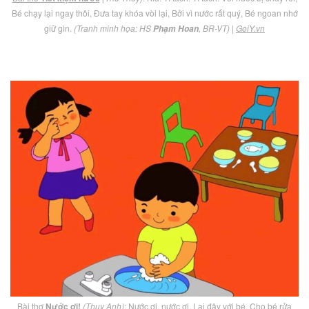
Bé chạy lại ngay thôi, Đưa tay khóa vòi lại, Bởi vì nước rất quý, Bé ngoan nhớ
giữ gìn.
(Tranh minh họa: HS
, BR-VT)
|
GoiY.vn
Phạm Hoan
Bài thơ
Nước ơi!
(Thụy Anh)
: Nước ơi, nước ơi, Lại đây với bé, Cho bé rửa