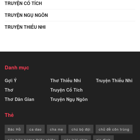
TRUYỆN CỔ TÍCH
TRUYỆN NGỤ NGÔN
TRUYỆN THIẾU NHI
Danh mục
Gợi Ý
Thơ Thiếu Nhi
Truyện Thiếu Nhi
Thơ
Truyện Cổ Tích
Thơ Dân Gian
Truyện Ngụ Ngôn
Thẻ
Bác Hồ
ca dao
cha mẹ
chú bộ đội
chủ đề côn trùng
các hiện tượng thiên nhiên
các loài chim
gia đình