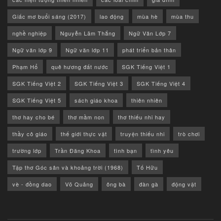
Giấc mơ buổi sáng (2017)
lao động
mùa hè
mùa thu
nghề nghiệp
Nguyễn Lãm Thắng
Ngữ Văn Lớp 7
Ngữ văn lớp 9
Ngữ văn lớp 11
phát triển bản thân
Phạm Hổ
quê hương đất nước
SGK Tiếng Việt 1
SGK Tiếng Việt 2
SGK Tiếng Việt 3
SGK Tiếng Việt 4
SGK Tiếng Việt 5
sách giáo khoa
thiên nhiên
thơ hay cho bé
thơ mầm non
thơ thiếu nhi hay
thầy cô giáo
thế giới thực vật
truyện thiếu nhi
trò chơi
trường lớp
Trần Đăng Khoa
tình bạn
tình yêu
Tập thơ Góc sân và khoảng trời (1968)
Tố Hữu
vè - đồng dao
Võ Quảng
ông bà
đàn gà
động vật