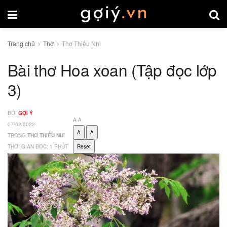
Trang chủ
Thơ
Thơ Thiếu Nhi
Bài thơ Hoa xoan (Tập đọc lớp
3)
BỞI
GỢI Ý
A
A
07/02/2022
A
A
TRONG
THƠ THIẾU NHI
THỜI GIAN ĐỌC: 1 PHÚT
Reset