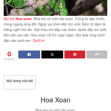
Bài thơ
Hoa xoan
: Nhà em có một cây xoan, Trồng từ dạo trước,
trông ngang lưng đồi. Ngày vui chim đến tìm mồi, Đêm từ đám lá
trăng ngời nhô lên. Đất màu em đắp cao thêm, Nước đầy em tưới,
bốn bên em rào. Hoa xoan nở tím ngạt ngào, Gió đưa từng cánh
đậu vào sách em.
GoiY.vn
0
SHARES
Nội dung của bài
Hoa Xoan
Nhà em có một cây xoan,