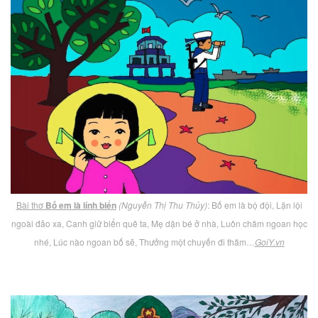
Bài thơ
Bố em là lính biển
(Nguyễn Thị Thu Thủy)
: Bố em là bộ đội, Lặn lội
ngoài đảo xa, Canh giữ biển quê ta, Mẹ dặn bé ở nhà, Luôn chăm ngoan học
nhé, Lúc nào ngoan bố sẽ, Thưởng một chuyến đi thăm…
GoiY.vn