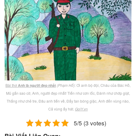
Bài thơ
Anh là người đẹp nhất
(Phạm Hổ)
: Ơi anh bộ đội, Cháu của Bác Hồ,
Mũ gắn sao cờ, Anh, người đẹp nhất! Tiến như cơn lốc, Đánh như chớp giật,
Thắng như chẻ tre, Đâu anh tiến về, Đẩy tan bóng giặc, Anh đến vùng nào,
Cả vùng ấy hát.
GoiY.vn
5/5 (3 votes)
Bài Viết Liên Quan: