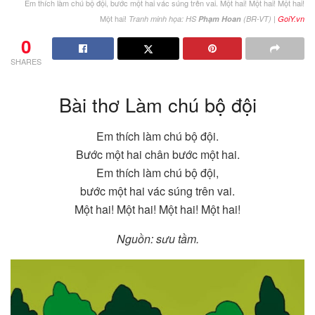
Em thích làm chú bộ đội, bước một hai vác súng trên vai. Một hai! Một hai! Một hai!
Một hai!
Tranh minh họa: HS
Phạm Hoan
(BR-VT) |
GoiY.vn
0
SHARES
Bài thơ Làm chú bộ đội
Em thích làm chú bộ đội.
Bước một hai chân bước một hai.
Em thích làm chú bộ đội,
bước một hai vác súng trên vai.
Một hai! Một hai! Một hai! Một hai!
Nguồn: sưu tầm.