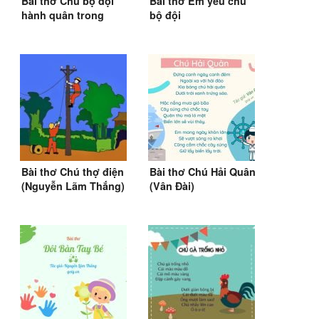
Bài thơ Chú bộ đội
Bài thơ Em yêu chú
hành quân trong
bộ đội
mưa
Bài thơ Chú thợ điện
Bài thơ Chú Hải Quân
(Nguyễn Lãm Thắng)
(Vân Đài)