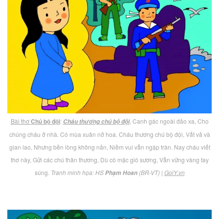
Bài thơ
Chú bộ đội
:
, Canh gác ngoài đảo xa, Cho
Cháu thương chú bộ đội
chúng cháu ở nhà. Có mùa xuân nở hoa. Cháu thương chú bộ đội, Vất vả và
gian lao, Nhưng bền lòng không nản, Niềm vui vẫn ngập tràn. Nay cháu viết
thơ này, Gửi các chú thân thương, Dù có mặc gió sương, Vẫn vững vàng tay
súng.
Tranh minh họa: HS
(BR-VT)
|
GoiY.vn
Phạm Hoan