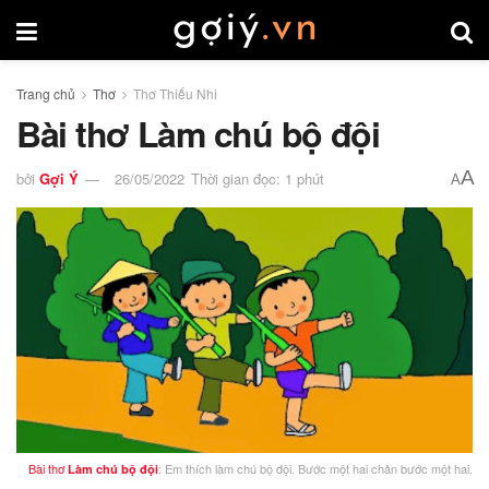
Trang chủ
Thơ
Thơ Thiếu Nhi
Bài thơ Làm chú bộ đội
A
bởi
Gợi Ý
26/05/2022
Thời gian đọc: 1 phút
A
Bài thơ
: Em thích làm chú bộ đội. Bước một hai chân bước một hai.
Làm chú bộ đội