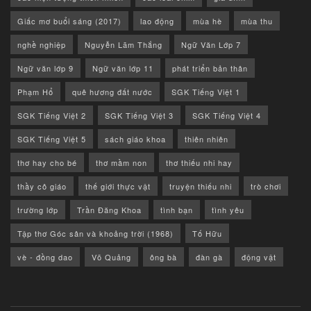
Giấc mơ buổi sáng (2017)
lao động
mùa hè
mùa thu
nghề nghiệp
Nguyễn Lãm Thắng
Ngữ Văn Lớp 7
Ngữ văn lớp 9
Ngữ văn lớp 11
phát triển bản thân
Phạm Hổ
quê hương đất nước
SGK Tiếng Việt 1
SGK Tiếng Việt 2
SGK Tiếng Việt 3
SGK Tiếng Việt 4
SGK Tiếng Việt 5
sách giáo khoa
thiên nhiên
thơ hay cho bé
thơ mầm non
thơ thiếu nhi hay
thầy cô giáo
thế giới thực vật
truyện thiếu nhi
trò chơi
trường lớp
Trần Đăng Khoa
tình bạn
tình yêu
Tập thơ Góc sân và khoảng trời (1968)
Tố Hữu
vè - đồng dao
Võ Quảng
ông bà
đàn gà
động vật