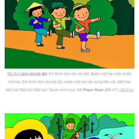
Bài thơ
Làm chú bộ đội
: Em thích làm chú bộ đội. Bước một hai chân bước
một hai. Em thích làm chú bộ đội, bước một hai vác súng trên vai. Một hai!
Một hai! Một hai! Một hai!
Tranh minh họa: HS
(BR-VT) |
GoiY.vn
Phạm Hoan