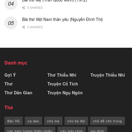
0 SHARES
Bài thơ Việt Nam thân yêu (Nguyễn Đình Thi)
0 SHARES
Danh mục
Gợi Ý
Thơ Thiếu Nhi
Truyện Thiếu Nhi
Thơ
Truyện Cổ Tích
Thơ Dân Gian
Truyện Ngụ Ngôn
Thẻ
Bác Hồ
ca dao
cha mẹ
chú bộ đội
chủ đề côn trùng
các hiện tượng thiên nhiên
các loài chim
gia đình