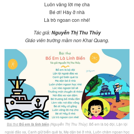
Luôn vâng lời mẹ cha
Bé ơi! Hãy ở nhà
Là trò ngoan con nhé!
Tác giả:
Nguyễn Thị Thu Thủy
Giáo viên trường mầm non Khai Quang.
Bài thơ
Bố em là lính biển
(Nguyễn Thị Thu Thủy)
: Bố em là bộ đội, Lặn lội
ngoài đảo xa, Canh giữ biển quê ta, Mẹ dặn bé ở nhà, Luôn chăm ngoan học