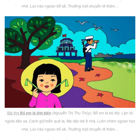
nhé, Lúc nào ngoan bố sẽ, Thưởng một chuyến đi thăm…
Bài thơ
Bố em là lính biển
(Nguyễn Thị Thu Thủy)
: Bố em là bộ đội, Lặn lội
ngoài đảo xa, Canh giữ biển quê ta, Mẹ dặn bé ở nhà, Luôn chăm ngoan học
nhé, Lúc nào ngoan bố sẽ, Thưởng một chuyến đi thăm…