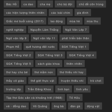
Bác Hồ
ca dao
cha mẹ
chú bộ đội
chủ đề côn trùng
các hiện tượng thiên nhiên
các loài chim
gia đình
Giấc mơ buổi sáng (2017)
lao động
mùa hè
mùa thu
nghề nghiệp
Nguyễn Lãm Thắng
Ngữ Văn Lớp 7
Ngữ văn lớp 9
Ngữ văn lớp 11
phát triển bản thân
Phạm Hổ
quê hương đất nước
SGK Tiếng Việt 1
SGK Tiếng Việt 2
SGK Tiếng Việt 3
SGK Tiếng Việt 4
SGK Tiếng Việt 5
sách giáo khoa
thiên nhiên
thơ hay cho bé
thơ mầm non
thơ thiếu nhi hay
thầy cô giáo
thế giới thực vật
truyện thiếu nhi
trò chơi
trường lớp
Trần Đăng Khoa
tình bạn
tình yêu
Tập thơ Góc sân và khoảng trời (1968)
Tố Hữu
vè - đồng dao
Võ Quảng
ông bà
đàn gà
động vật