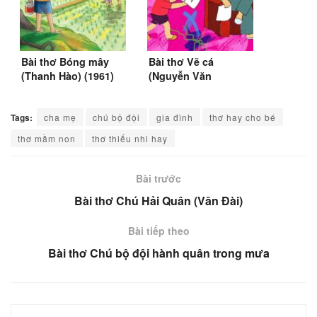
Bài thơ Bóng mây
Bài thơ Vẽ cá
(Thanh Hào) (1961)
(Nguyễn Văn
Chương)
Tags:
cha mẹ
chú bộ đội
gia đình
thơ hay cho bé
thơ mầm non
thơ thiếu nhi hay
Bài trước
Bài thơ Chú Hải Quân (Vân Đài)
Bài tiếp theo
Bài thơ Chú bộ đội hành quân trong mưa