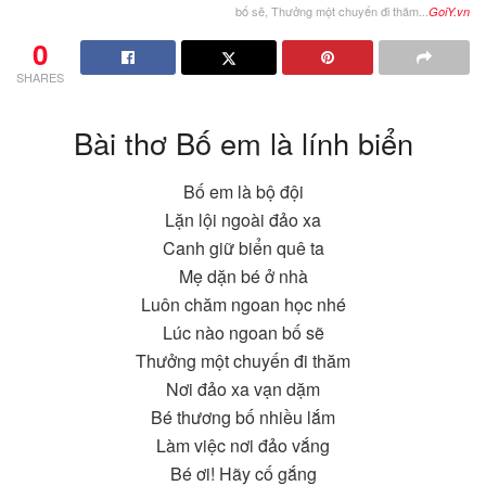
bố sẽ, Thưởng một chuyến đi thăm...
GoiY.vn
0
SHARES
Bài thơ Bố em là lính biển
Bố em là bộ đội
Lặn lội ngoài đảo xa
Canh giữ biển quê ta
Mẹ dặn bé ở nhà
Luôn chăm ngoan học nhé
Lúc nào ngoan bố sẽ
Thưởng một chuyến đi thăm
Nơi đảo xa vạn dặm
Bé thương bố nhiều lắm
Làm việc nơi đảo vắng
Bé ơi! Hãy cố gắng