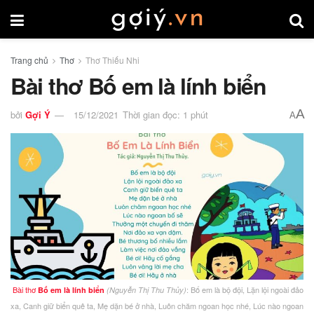
Trang chủ
Thơ
Thơ Thiếu Nhi
Bài thơ Bố em là lính biển
A
bởi
Gợi Ý
15/12/2021
Thời gian đọc: 1 phút
A
Bài thơ
: Bố em là bộ đội, Lặn lội ngoài đảo
Bố em là lính biển
(Nguyễn Thị Thu Thủy)
xa, Canh giữ biển quê ta, Mẹ dặn bé ở nhà, Luôn chăm ngoan học nhé, Lúc nào ngoan