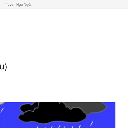
h
Truyện Ngụ Ngôn
u)