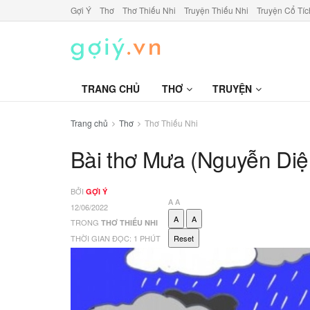
Gợi Ý
Thơ
Thơ Thiếu Nhi
Truyện Thiếu Nhi
Truyện Cổ Tíc
TRANG CHỦ
THƠ
TRUYỆN
Trang chủ
Thơ
Thơ Thiếu Nhi
Bài thơ Mưa (Nguyễn Diệ
BỞI
GỢI Ý
A
A
12/06/2022
A
A
TRONG
THƠ THIẾU NHI
THỜI GIAN ĐỌC: 1 PHÚT
Reset