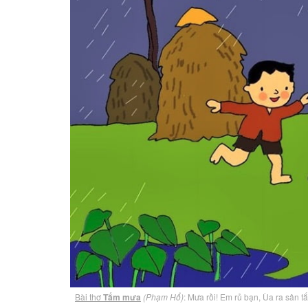
Bài thơ
Tắm mưa
(Phạm Hổ)
: Mưa rồi! Em rủ bạn, Ùa ra sân 