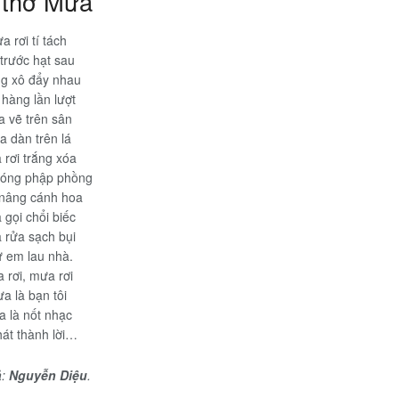
 thơ Mưa
a rơi tí tách
trước hạt sau
g xô đẩy nhau
hàng lần lượt
 vẽ trên sân
 dàn trên lá
rơi trắng xóa
óng phập phồng
nâng cánh hoa
gọi chổi biếc
 rửa sạch bụi
 em lau nhà.
 rơi, mưa rơi
a là bạn tôi
 là nốt nhạc
hát thành lời…
ả:
Nguyễn Diệu
.