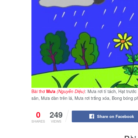
Bài thơ
Mưa
(Nguyễn Diệu)
: Mưa rơi tí tách, Hạt trướ
sân, Mưa dàn trên lá, Mưa rơi trắng xóa, Bong bóng 
0
249
Share on Facebook
SHARES
VIEWS