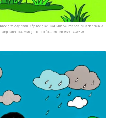
au, Không xô đẩy nhau, Xếp hàng lần lượt, Mưa vẽ trên sân, Mưa dàn trên lá,
 nâng cánh hoa, Mưa gọi chổi biếc…
Bài thơ
Mưa
|
GoiY.vn