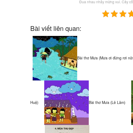
Đua nhau nhảy mừng vui. Cây cố
Bài viết liên quan:
Bài thơ Mưa (Mưa ơi đừng rơi nữ
Huệ)
Bài thơ Mưa (Lê Lâm)