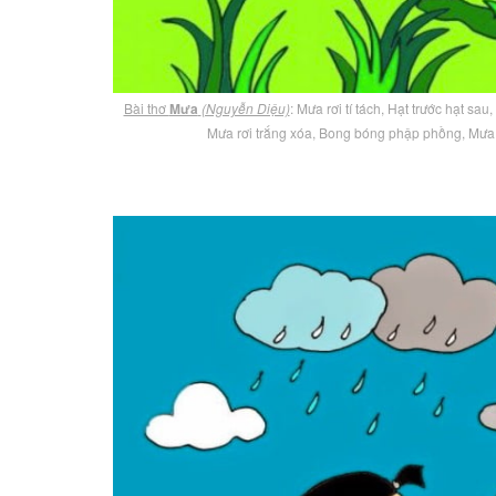
Bài thơ
Mưa
(Nguyễn Diệu)
: Mưa rơi tí tách, Hạt trước hạt s
Mưa rơi trắng xóa, Bong bóng phập phồng, Mưa