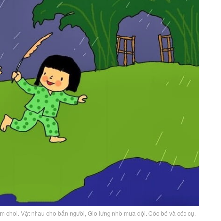
tắm chơi. Vật nhau cho bẩn người, Giơ lưng nhờ mưa dội. Cóc bé và cóc cụ,