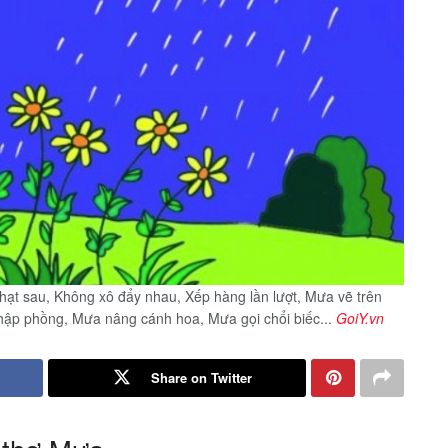
c hạt sau, Không xô đẩy nhau, Xếp hàng lần lượt, Mưa vẽ trên
phập phồng, Mưa nâng cánh hoa, Mưa gọi chổi biếc...
GoiY.vn
Share on Twitter