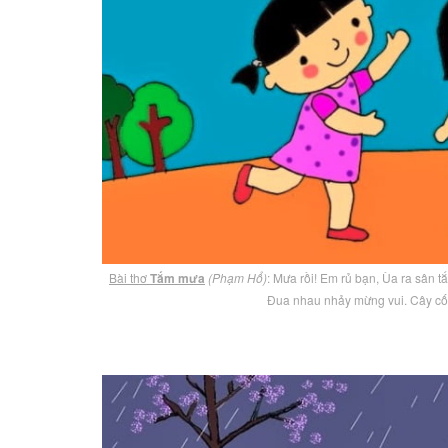
Bài thơ
Tắm mưa
(Phạm Hổ)
: Mưa rồi! Em rủ bạn, Ùa ra sân 
Đua nhau nhảy mừng vui. Cây cố