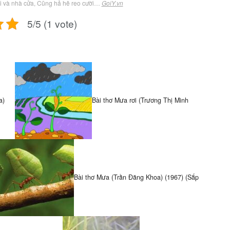
i và nhà cửa, Cũng hả hê reo cười…
GoiY.vn
5/5 (1 vote)
a)
Bài thơ Mưa rơi (Trương Thị Minh
Bài thơ Mưa (Trần Đăng Khoa) (1967) (Sắp