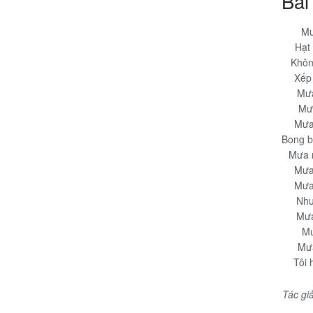
Bài
Mư
Hạt 
Khôn
Xếp 
Mưa
Mưa
Mưa 
Bong b
Mưa 
Mưa 
Mưa
Như
Mưa
Mư
Mưa
Tôi 
Tác gi