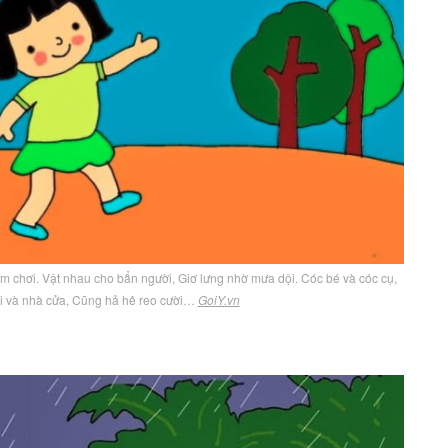
tắm chơi. Vật nhau cho bẩn người, Giơ lưng nhờ mưa dội. Cóc bé và cóc cụ,
i và nhà cửa, Cũng hả hê reo cười…
GoiY.vn