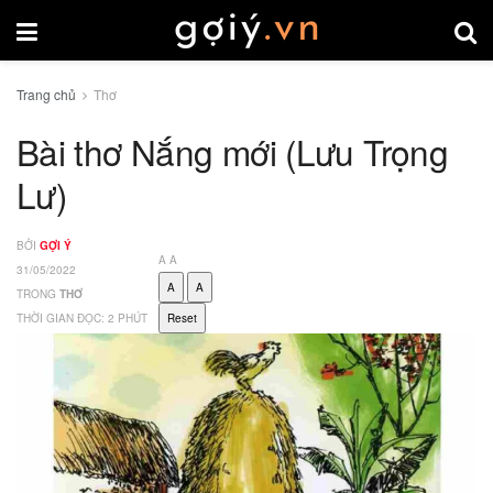
Trang chủ
Thơ
Bài thơ Nắng mới (Lưu Trọng
Lư)
BỞI
GỢI Ý
A
A
31/05/2022
A
A
TRONG
THƠ
THỜI GIAN ĐỌC: 2 PHÚT
Reset