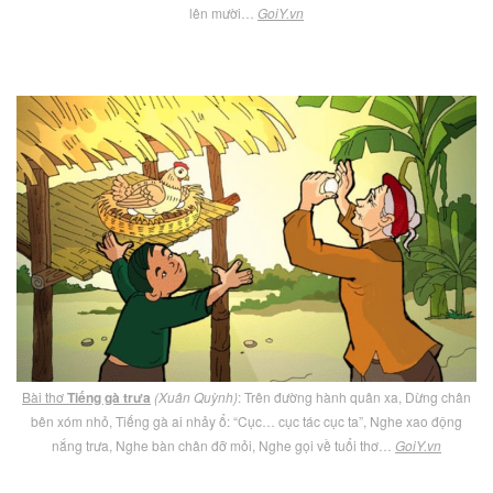
lên mười…
GoiY.vn
Bài thơ
Tiếng gà trưa
(Xuân Quỳnh)
: Trên đường hành quân xa, Dừng chân
bên xóm nhỏ, Tiếng gà ai nhảy ổ: “Cục… cục tác cục ta”, Nghe xao động
nắng trưa, Nghe bàn chân đỡ mỏi, Nghe gọi về tuổi thơ…
GoiY.vn