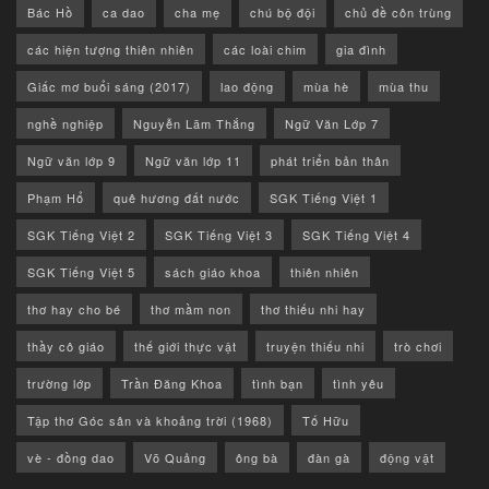
Bác Hồ
ca dao
cha mẹ
chú bộ đội
chủ đề côn trùng
các hiện tượng thiên nhiên
các loài chim
gia đình
Giấc mơ buổi sáng (2017)
lao động
mùa hè
mùa thu
nghề nghiệp
Nguyễn Lãm Thắng
Ngữ Văn Lớp 7
Ngữ văn lớp 9
Ngữ văn lớp 11
phát triển bản thân
Phạm Hổ
quê hương đất nước
SGK Tiếng Việt 1
SGK Tiếng Việt 2
SGK Tiếng Việt 3
SGK Tiếng Việt 4
SGK Tiếng Việt 5
sách giáo khoa
thiên nhiên
thơ hay cho bé
thơ mầm non
thơ thiếu nhi hay
thầy cô giáo
thế giới thực vật
truyện thiếu nhi
trò chơi
trường lớp
Trần Đăng Khoa
tình bạn
tình yêu
Tập thơ Góc sân và khoảng trời (1968)
Tố Hữu
vè - đồng dao
Võ Quảng
ông bà
đàn gà
động vật