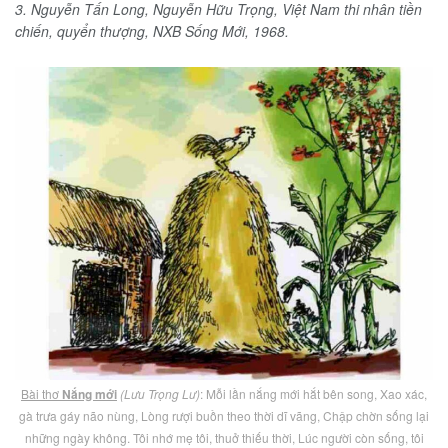
3. Nguyễn Tấn Long, Nguyễn Hữu Trọng, Việt Nam thi nhân tiền
chiến, quyển thượng, NXB Sống Mới, 1968.
Bài thơ
Nắng mới
(Lưu Trọng Lư)
: Mỗi lần nắng mới hắt bên song, Xao xác,
gà trưa gáy não nùng, Lòng rượi buồn theo thời dĩ vãng, Chập chờn sống lại
những ngày không. Tôi nhớ mẹ tôi, thuở thiếu thời, Lúc người còn sống, tôi