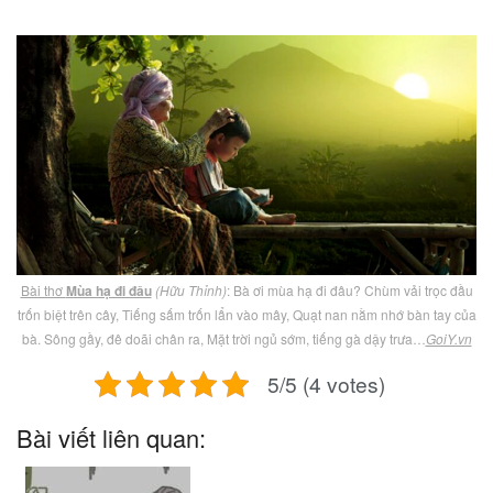
Bài thơ
Mùa hạ đi đâu
(Hữu Thỉnh)
: Bà ơi mùa hạ đi đâu? Chùm vải trọc đầu
trốn biệt trên cây, Tiếng sấm trốn lẩn vào mây, Quạt nan nằm nhớ bàn tay của
bà. Sông gầy, đê doãi chân ra, Mặt trời ngủ sớm, tiếng gà dậy trưa…
GoiY.vn
5/5 (4 votes)
Bài viết liên quan: