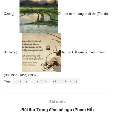
Xương)
Ơn trời mưa nắng phải thì (Tấc đất
tấc vàng)
Bài thơ Đất quê ta mênh mông
(Bùi Minh Quốc) (1967)
Tags:
cha mẹ
gia đình
sách giáo khoa
Bài trước
Bài thơ Trong đêm bé ngủ (Phạm Hổ)