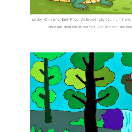
Tập đọc
Khu rừng Hạnh Phúc
: Đó là một ngày đầu thu mát mẻ
chưa lặn, đêm hội đã bắt đầu. Dưới ánh đèn sân k