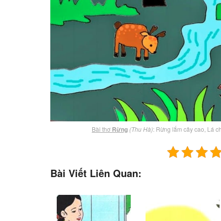
Bài thơ
Rừng
(Thu Hà)
: Rừng lắm cây cao, Lá c
Bài Viết Liên Quan: