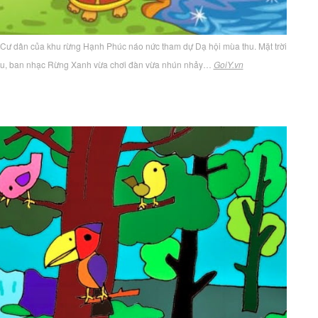
. Cư dân của khu rừng Hạnh Phúc náo nức tham dự Dạ hội mùa thu. Mặt trời
hấu, ban nhạc Rừng Xanh vừa chơi đàn vừa nhún nhảy…
GoiY.vn