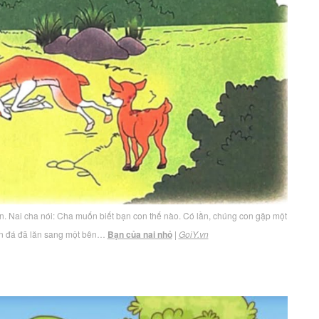
ạn. Nai cha nói: Cha muốn biết bạn con thế nào. Có lần, chúng con gặp một
hòn đá đã lăn sang một bên…
Bạn của nai nhỏ
|
GoiY.vn