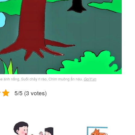
he ánh nắng, Suối chảy rì rào, Chim muông ẩn náu.
GoiY.vn
5/5 (3 votes)