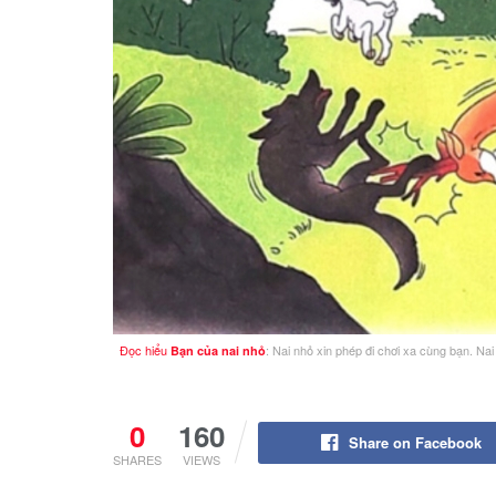
Đọc hiểu
: Nai nhỏ xin phép đi chơi xa cùng bạn. Na
Bạn của nai nhỏ
0
160
Share on Facebook
SHARES
VIEWS