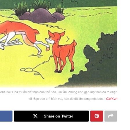
i cha nói: Cha muốn biết bạn con thế nào. Có lần, chúng con gặp một hòn đá to chặn
lối. Bạn con chỉ hích vai, hòn đá đã lăn sang một bên...
GoiY.vn
Share on Twitter