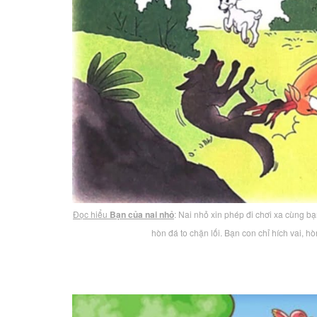
Đọc hiểu
Bạn của nai nhỏ
: Nai nhỏ xin phép đi chơi xa cùng b
hòn đá to chặn lối. Bạn con chỉ hích vai, 