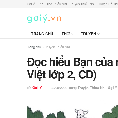
Gợi Ý
Thơ
Thơ Thiếu Nhi
Truyện Thiếu Nhi
Truyện Cổ Tíc
TRANG CHỦ
THƠ
TRUYỆN
Trang chủ
Truyện Thiếu Nhi
Đọc hiểu Bạn của 
Việt lớp 2, CD)
bởi
Gợi Ý
22/09/2022
trong
Truyện Thiếu Nhi
,
Gợi Ý