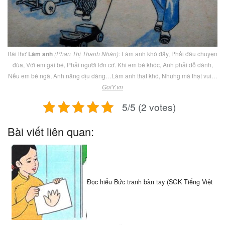
Bài thơ
Làm anh
(Phan Thị Thanh Nhàn)
: Làm anh khó đấy, Phải đâu chuyện
đùa, Với em gái bé, Phải người lớn cơ. Khi em bé khóc, Anh phải dỗ dành,
Nếu em bé ngã, Anh nâng dịu dàng…Làm anh thật khó, Nhưng mà thật vui…
GoiY.vn
5/5 (2 votes)
Bài viết liên quan:
Đọc hiểu Bức tranh bàn tay (SGK Tiếng Việt