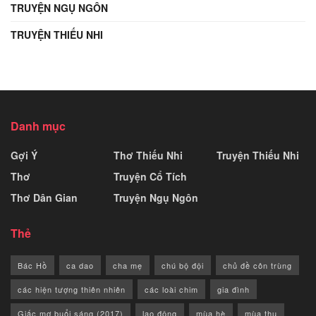
TRUYỆN NGỤ NGÔN
TRUYỆN THIẾU NHI
Danh mục
Gợi Ý
Thơ Thiếu Nhi
Truyện Thiếu Nhi
Thơ
Truyện Cổ Tích
Thơ Dân Gian
Truyện Ngụ Ngôn
Thẻ
Bác Hồ
ca dao
cha mẹ
chú bộ đội
chủ đề côn trùng
các hiện tượng thiên nhiên
các loài chim
gia đình
Giấc mơ buổi sáng (2017)
lao động
mùa hè
mùa thu