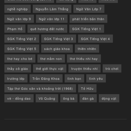
nghề nghiệp
Nguyễn Lãm Thắng
Ngữ Văn Lớp 7
Ngữ văn lớp 9
Ngữ văn lớp 11
phát triển bản thân
Phạm Hổ
quê hương đất nước
SGK Tiếng Việt 1
SGK Tiếng Việt 2
SGK Tiếng Việt 3
SGK Tiếng Việt 4
SGK Tiếng Việt 5
sách giáo khoa
thiên nhiên
thơ hay cho bé
thơ mầm non
thơ thiếu nhi hay
thầy cô giáo
thế giới thực vật
truyện thiếu nhi
trò chơi
trường lớp
Trần Đăng Khoa
tình bạn
tình yêu
Tập thơ Góc sân và khoảng trời (1968)
Tố Hữu
vè - đồng dao
Võ Quảng
ông bà
đàn gà
động vật