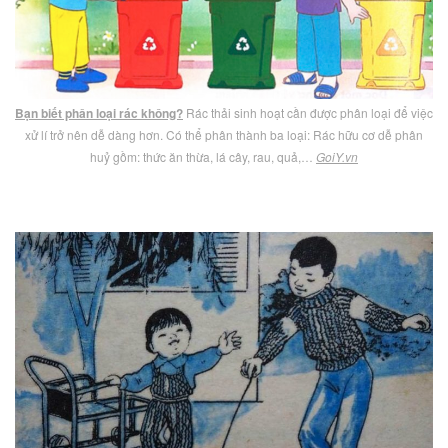
Bạn biết phân loại rác không?
Rác thải sinh hoạt cần được phân loại để việc
xử lí trở nên dễ dàng hơn. Có thể phân thành ba loại: Rác hữu cơ dễ phân
huỷ gồm: thức ăn thừa, lá cây, rau, quả,…
GoiY.vn