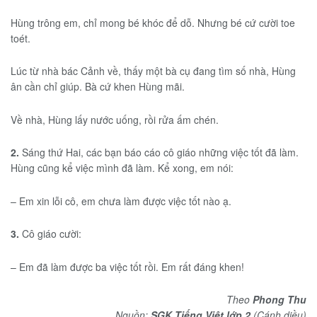
Hùng trông em, chỉ mong bé khóc để dỗ. Nhưng bé cứ cười toe
toét.
Lúc từ nhà bác Cảnh về, thấy một bà cụ đang tìm số nhà, Hùng
ân cần chỉ giúp. Bà cứ khen Hùng mãi.
Về nhà, Hùng lấy nước uống, rồi rửa ấm chén.
2.
Sáng thứ Hai, các bạn báo cáo cô giáo những việc tốt đã làm.
Hùng cũng kể việc mình đã làm. Kể xong, em nói:
– Em xin lỗi cô, em chưa làm được việc tốt nào ạ.
3.
Cô giáo cười:
– Em đã làm được ba việc tốt rồi. Em rất đáng khen!
Theo
Phong Thu
Nguồn:
SGK Tiếng Việt lớp 2
(Cánh diều)