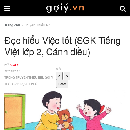
Trang chủ
Truyện Thiếu Nhi
Đọc hiểu Việc tốt (SGK Tiếng
Việt lớp 2, Cánh diều)
BỞI
GỢI Ý
A
A
22/09/2022
A
A
TRONG
TRUYỆN THIẾU NHI
,
GỢI Ý
THỜI GIAN ĐỌC: 1 PHÚT
Reset