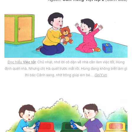
Đọc hiểu
Việc tốt
: Chủ nhật, nhớ lời cô dặn về nhà cần làm việc tốt, Hùng
định quét nhà. Nhưng chị Hà quét trước mất rồi. Hùng đang không biết làm gì
thì bác Cảnh sang, nhờ trông giúp em bé…
GoiY.vn